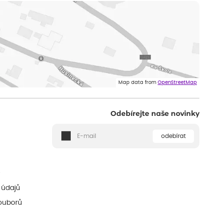
Map data from
OpenStreetMap
Odebírejte naše novinky
odebírat
ě
 údajů
ouborů