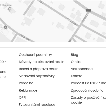
Obchodní podmínky
Blog
:00 -
Návody na pěstování rostlin
O nás
Balení a přeprava rostlin
Velkoobchod
řeno
Sledování objednávky
Kariéra
řeno
Prodejna
Podcast Po uši v hlín
Reklamace
Zpracování osobních
OPPI
Zásady o používání s
cookie
Fytosanitární regulace