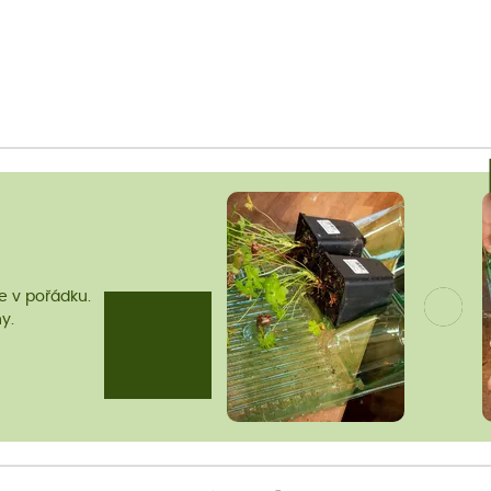
me v pořádku.
y.