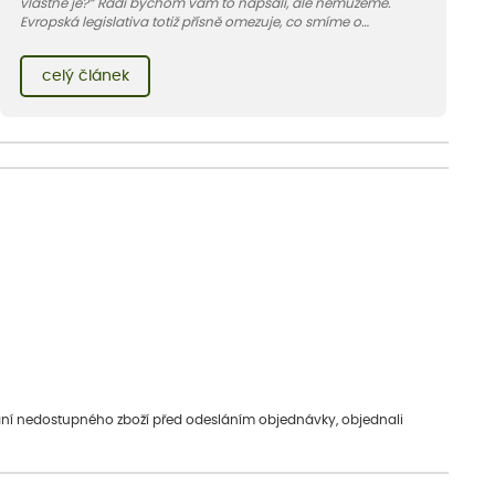
vlastně je?“ Rádi bychom vám to napsali, ale nemůžeme.
Evropská legislativa totiž přísně omezuje, co smíme o
bylinkách říct, nebo spíš co říct nesmíme. V článku vám
vysvětlíme proč a kde podobné informace hledat jinde.
celý článek
vání nedostupného zboží před odesláním objednávky, objednali