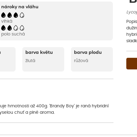
nároky na vláhu
Lyco
vlhká
Popis
duži
polo suchá
hybr
slad
u
barva květu
barva plodu
žlutá
růžová
je hmotnosti až 400g. 'Brandy Boy' je raná hybridní
yselou chuť a plné aroma.