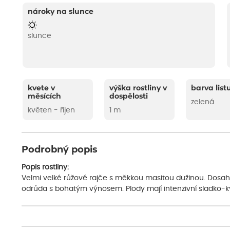
nároky na slunce
slunce
kvete v
výška rostliny v
barva list
měsících
dospělosti
zelená
květen - říjen
1 m
Podrobný popis
Popis rostliny:
Velmi velké růžové rajče s měkkou masitou dužinou. Dosahu
odrůda s bohatým výnosem. Plody mají intenzivní sladko-k