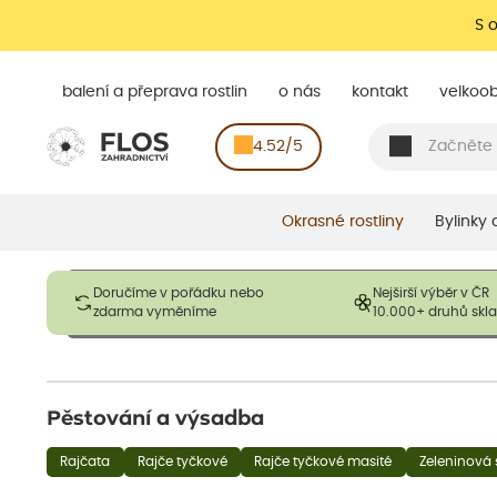
S 
balení a přeprava rostlin
o nás
kontakt
velkoo
4.52/5
Okrasné rostliny
Bylinky
Obrázky slouží pouze pro ilustrační účely a mají reprezentovat
Doručíme v pořádku nebo
Nejširší výběr v ČR
opadavé rostliny dodávány v dormantním stavu a bez listů. R
zdarma vyměníme
10.000+ druhů sk
výška, aby se podpo
Pěstování a výsadba
Rajčata
Rajče tyčkové
Rajče tyčkové masité
Zeleninová