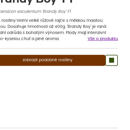
persicon esculentum 'Brandy Boy' F1
 rostliny:Velmi velké růžové rajče s měkkou masitou
nou. Dosahuje hmotnosti až 400g. 'Brandy Boy' je raná
idní odrůda s bohatým výnosem. Plody mají intenzivní
ko-kyselou chuť a plné aroma.
Vše o produktu
zobrazit podobné rostliny