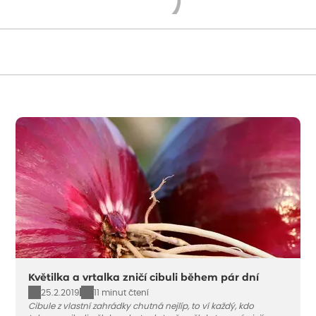
Načítám...
Květilka a vrtalka zničí cibuli během pár dní
25.2.2019
11 minut čtení
Cibule z vlastní zahrádky chutná nejlíp, to ví každý, kdo