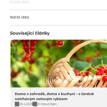
Načíst data
Načíst data
Související články
Doma v zahradě, doma v kuchyni – s čerstvě
natrhaným voňavým rybízem
29.4.2021
10 minut čtení