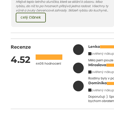
Hřejivé teplo letního sluníčka, které se sklání k obzoru. Mísa
rybízu, do níž to po hroznech přibývá jedna radost. Všechny ty
vůně a zvuky červencové zahrady. Sklizeň rybízu do kuchyně
vnese neuvěřitelný klid a radost. A taky trochu bezstarostnosti
celý článek
dětství při mlsání babiččina drobenkového koláče s rybízem.
Recenze
Lenka
ověřený nákup
4.52
Měla jsem pouze 
4406 hodnocení
Miroslava
ověřený nákup
Rostliny byly v 
Dominika
ověřený nákup
Doporučuji :). S
bychom obratem