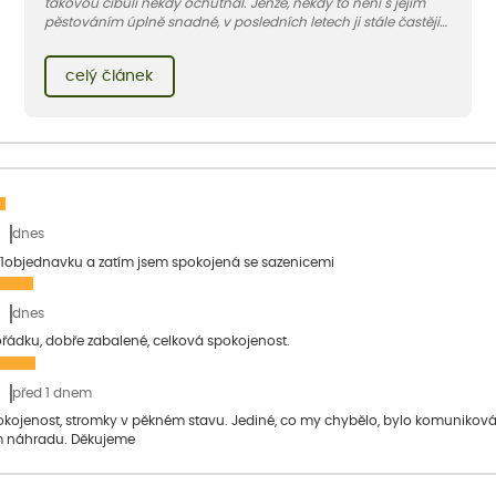
takovou cibuli někdy ochutnal. Jenže, někdy to není s jejím
pěstováním úplně snadné, v posledních letech ji stále častěji
napadají larvy dvou nenápadných much – květilky cibulové a
pórové.
celý článek
dnes
1objednavku a zatím jsem spokojená se sazenicemi
dnes
pořádku, dobře zabalené, celková spokojenost.
před 1 dnem
pokojenost, stromky v pěkném stavu. Jediné, co my chybělo, bylo komuniko
 náhradu. Děkujeme