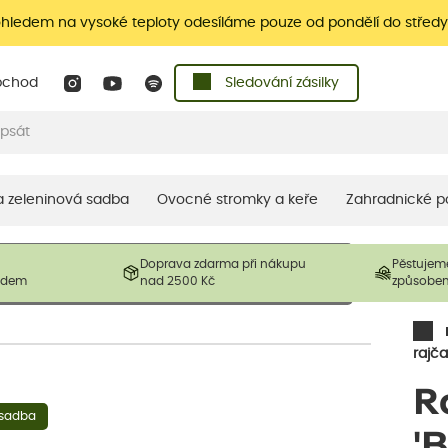
ohledem na vysoké teploty odesíláme pouze od pondělí do středy
bchod
Sledování zásilky
 a zeleninová sadba
Ovocné stromky a keře
Zahradnické p
 prodávané produkty. V závislosti na sezónnosti mohou být
Doprava zdarma při nákupu
Pěstujem
ostliny mohou být také sestřiženy níže, než je uvedená
ladem
nad 2500 Kč
způsobe
řil nový růst.
rajča
R
 sadba
'