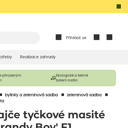
Přihlásit se
otřeby
Realizace zahrady
e přirozeným
Ekologické a šetrné
m
balení rostlin
bylinky a zeleninová sadba
zeleninová sadba
ta
ajče tyčkové masité
Brandy Boy' F1