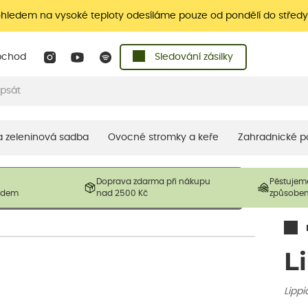
ohledem na vysoké teploty odesíláme pouze od pondělí do středy
bchod
Sledování zásilky
 a zeleninová sadba
Ovocné stromky a keře
Zahradnické p
 prodávané produkty. V závislosti na sezónnosti mohou být
Doprava zdarma při nákupu
Pěstujem
ostliny mohou být také sestřiženy níže, než je uvedená
ladem
nad 2500 Kč
způsobe
řil nový růst.
L
Lippi