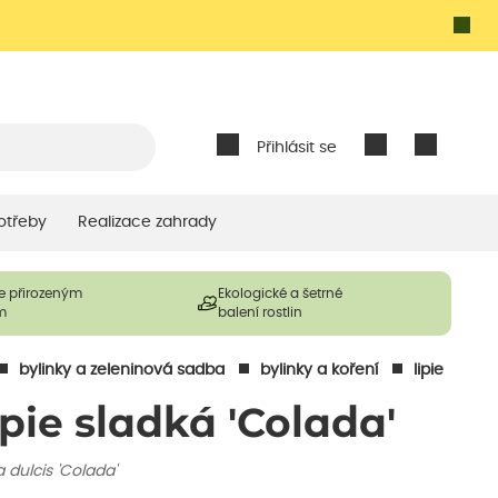
Přihlásit se
otřeby
Realizace zahrady
e přirozeným
Ekologické a šetrné
m
balení rostlin
bylinky a zeleninová sadba
bylinky a koření
lipie
ipie sladká 'Colada'
a dulcis 'Colada'