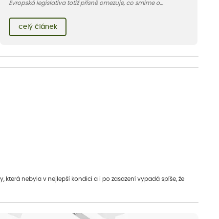
Evropská legislativa totiž přísně omezuje, co smíme o
bylinkách říct, nebo spíš co říct nesmíme. V článku vám
vysvětlíme proč a kde podobné informace hledat jinde.
celý článek
která nebyla v nejlepší kondici a i po zasazení vypadá spíše, že