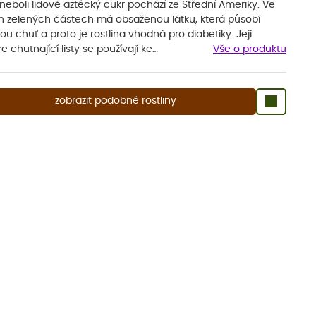
 neboli lidově aztécký cukr pochází ze Střední Ameriky. Ve
h zelených částech má obsaženou látku, která působí
ou chuť a proto je rostlina vhodná pro diabetiky. Její
e chutnající listy se používají ke…
Vše o produktu
zobrazit podobné rostliny