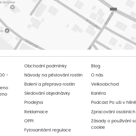
Obchodní podmínky
Blog
:00 -
Návody na pěstování rostlin
O nás
Balení a přeprava rostlin
Velkoobchod
řeno
Sledování objednávky
Kariéra
řeno
Prodejna
Podcast Po uši v hlín
Reklamace
Zpracování osobních
OPPI
Zásady o používání s
cookie
Fytosanitární regulace