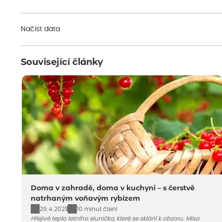
Načíst data
Související články
Doma v zahradě, doma v kuchyni – s čerstvě
natrhaným voňavým rybízem
29.4.2021
10 minut čtení
Hřejivé teplo letního sluníčka, které se sklání k obzoru. Mísa