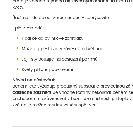
proto je vhodná zejména
do závěsných nádob na okna a t
květy.
Řadíme ji do čeledi Verbenaceae - sporýšovité.
Lipie v zahradě:
Hodí se do bylinkové zahrádky
Můžete ji pěstovat v závěsném květináči
Její listy použijte na doslazení pokrmů
Květy přitahují opylovače
Návod na pěstování:
Během léta vyžaduje propustný substrát a
pravidelnou zál
částečné zastínění
. Je vhodné rostliny několikrát během s
příchodem mrazů zimovat v bezmrazé místnosti při teplotě
května je možné rostlinu vynést opět ven.