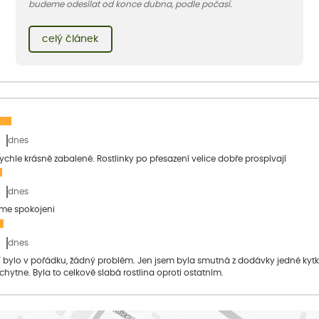
budeme odesílat od konce dubna, podle počasí.
celý článek
dnes
 rychle krásně zabalené. Rostlinky po přesazení velice dobře prospívají
dnes
sme spokojeni
dnes
bylo v pořádku, žádný problém. Jen jsem byla smutná z dodávky jedné kytky, 
 chytne. Byla to celkově slabá rostlina oproti ostatním.