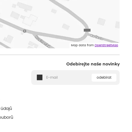
Map data from
OpenStreetMap
Odebírejte naše novinky
odebírat
ě
 údajů
ouborů