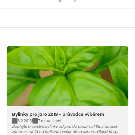
Načítám...
Bylinky pro jaro 2019 – průvodce výběrem
6.2.2018
7 minut čtení
Dopřejte si čerstvé bylinky od jara do podzimu! Stačí kousek
záhonu, truhlík na balkoně i květináč za oknem. Objednávky