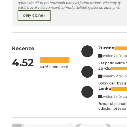
rybízu, do níž to po hroznech přibývá jedna radost. Všechny ty
vůně a zvuky červencové zahrady. Sklizeň rybízu do kuchyně
vnese neuvěřitelný klid a radost. A taky trochu bezstarostnosti
celý článek
dětství při mlsání babiččina drobenkového koláče s rybízem.
Recenze
Zuzana
ověřený nákup
4.52
Vše přišlo velice
4426 hodnocení
Jarda
ověřený nákup
Dobrý den, byli j
Lenka
ověřený nákup
Eshop, objednání 
odejde, než že se