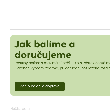
Jak balíme a
doručujeme
Rostliny balíme s maximální péčí. 99,8 % zásilek doručí
Garance výměny zdarma, při doručení poškozené rostlin
více o balení a dopravě
Načíst data