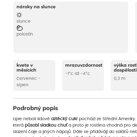
nároky na slunce
slunce
polostín
kvete v
mrazuvzdornost
výška rost
měsících
dospělosti
-1°c až -4°c
červenec -
0,3 m
srpen
Podrobný popis
Lipie neboli lidově
aztécký cukr
pochází ze Střední Ameriky
která
působí sladkou chuť
a proto je rostlina vhodná pro diab
slazení čaje a jiných nápojů. Dále se přidávájí do salátů ne