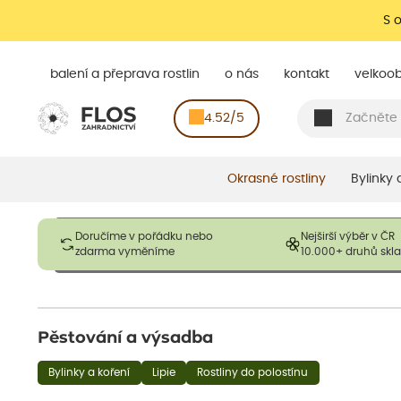
S 
balení a přeprava rostlin
o nás
kontakt
velkoo
4.52/5
Okrasné rostliny
Bylinky
Obrázky slouží pouze pro ilustrační účely a mají reprezentovat
Doručíme v pořádku nebo
Nejširší výběr v ČR
opadavé rostliny dodávány v dormantním stavu a bez listů. R
zdarma vyměníme
10.000+ druhů sk
výška, aby se podpo
Pěstování a výsadba
Bylinky a koření
Lipie
Rostliny do polostínu