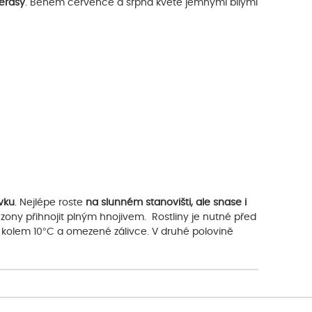
erasy
. Během července a srpna kvete jemnými bílými
ivku
. Nejlépe roste
na slunném stanovišti, ale snase i
ezony přihnojit plným hnojivem. Rostliny je nutné před
 kolem 10°C a omezené zálivce. V druhé polovině