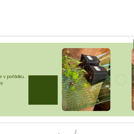
me v pořádku.
y.