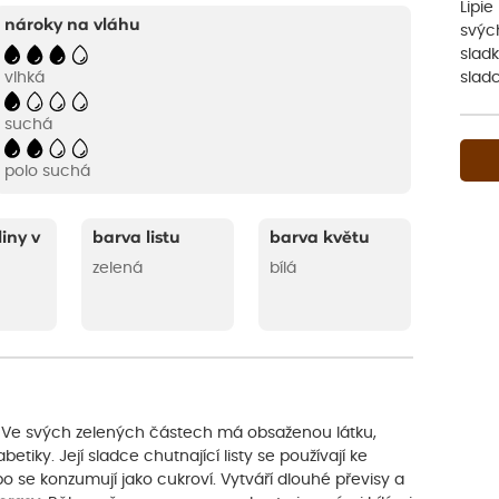
Lipie
nároky na vláhu
svýc
sladk
sladc
vlhká
suchá
polo suchá
liny v
barva listu
barva květu
zelená
bílá
. Ve svých zelených částech má obsaženou látku,
etiky. Její sladce chutnající listy se používají ke
bo se konzumují jako cukroví. Vytváří dlouhé převisy a