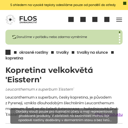
S ohledem na vysoké teploty odesíláme pouze od pondělí do středy
Přihlásit se
Doručíme v pořádku nebo zdarma vyměníme
okrasné rostliny
trvalky
trvalky na slunce
kopretina
Kopretina velkokvětá
'Eisstern'
Leucanthemum x superbum 'Eisstern'
Leucanthemum x superbum, česky kopretina, je původem
z Pyrenejí, vznikla dlouhodobým šlechtěním Leucanthemum
maximum. Řadí se do čeledi Asteraceae – hvězdnicovité.Druh
Obrázky slouží pouze pro ilustrační účely a mají reprezentovat
'Eisstern' dorůstá do výšky 60-70 cm. Květy…
Vše o produktu
prodávané produkty. V závislosti na sezónnosti mohou být
opadavé rostliny dodávány v dormantním stavu a bez listů.
Rostliny mohou být také sestřiženy níže, než je uvedená výška,