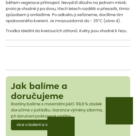
během vegetace přihnojení. Nevydrží dlouho na jednom místě,
proto je vhodné ji po dvou, třech letech rozdělit a přesadit, tímto
způsobem ji omladíme. Po odkvětu ji seřízneme, docílíme tím
opakovaného kvetení. Je mrazuvzdorná do - 35°C (zóna 4).
Trvalka ideální do kvetoucích záhonů. Květy jsou vhodné k řezu.
Jak balíme a
doručujeme
Rostliny balíme s maximální péčí. 99,8 % zásilek
doručíme v pořádku. Garance výměny zdarma,
při doručení poškozené rostliny.
více o balení a dopravě