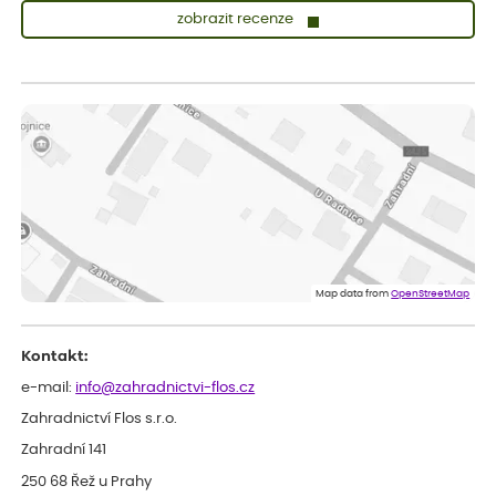
zobrazit recenze
Vladimíra
ověřený nákup
dnes
Vše v pořádku, jsem spokojena.
Iveta
ověřený nákup
dnes
Rostlina mi přišla v dobrém stavu, jsem spokojená.
Zuzana
ověřený nákup
dnes
Spokojenost s dodáním kvalitních rostlin
Map data from
OpenStreetMap
Kontakt:
e-mail:
info@zahradnictvi-flos.cz
Zahradnictví Flos s.r.o.
Zahradní 141
250 68 Řež u Prahy