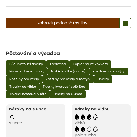
aby se podpořil nový růst.
zobrazit podobné rostliny
Pěstování a výsadba
Bíle kvetoucí trvalky
Kopretina
Kopretina velkokvětá
Mrazuvzdorné trvalky
Nízké trvalky (do 1m)
Rostliny pro motýly
Rostliny pro včely
Rostliny pro včely a motýly
Trvalky
Trvalky do vlhka
Trvalky kvetoucí celé léto
Trvalky kvetoucí v létě
Trvalky na slunce
nároky na slunce
nároky na vláhu
slunce
vlhká
polo suchá