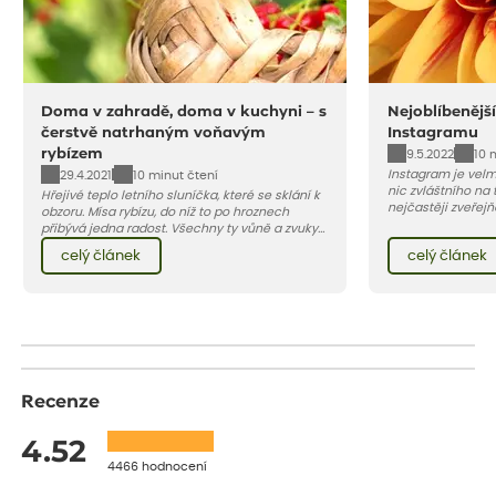
Doma v zahradě, doma v kuchyni – s
Nejoblíbenějš
čerstvě natrhaným voňavým
Instagramu
rybízem
9.5.2022
10 
Instagram je velmi
29.4.2021
10 minut čtení
nic zvláštního na 
Hřejivé teplo letního sluníčka, které se sklání k
nejčastěji zveřejň
obzoru. Mísa rybízu, do níž to po hroznech
přibývá jedna radost. Všechny ty vůně a zvuky
červencové zahrady. Sklizeň rybízu do kuchyně
celý článek
celý článek
vnese neuvěřitelný klid a radost. A taky trochu
bezstarostnosti dětství při mlsání babiččina
drobenkového koláče s rybízem.
Recenze
4.52
4466 hodnocení