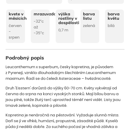
kvete v
mrazuvzdornost
výška
barva
barva
měsících
rostliny v
listu
květu
-32°c
dospělosti
červen
zelená
bílá
až
0,7 m
-
-35°c
srpen
Podrobný popis
Leucanthemum x superbum, česky kopretina, je původem
z Pyrenejí, vznikla dlouhodobým šlechtěním Leucanthemum
maximum. Řadí se do čeledi Asteraceae – hvězdnicovité.
Druh 'Eisstern' dorůstá do výšky 60-70 cm. Květy vykvétají od
června do srpna na konci vysokých stonků. Mají bílou barvu a
jsou plné, takže žlutý terč uprostřed téměř není vidět. Listy jsou
tmavě zelené, kopinaté a pilovité.
Kopretina je nenáročná na pěstování. Vyžaduje slunná místa.
Daří se jí ve vlhké, humózní, propustné, zásadité půdě. Kyselá
půda jí nedělá dobře. Za suchého počasí je vhodná zálivka a