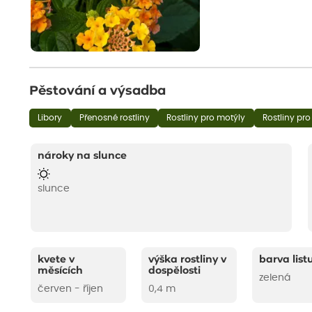
Pěstování a výsadba
Libory
Přenosné rostliny
Rostliny pro motýly
Rostliny pro
nároky na slunce
slunce
kvete v
výška rostliny v
barva list
měsících
dospělosti
zelená
červen - říjen
0,4 m