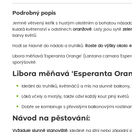
Podrobný popis
Jemně větvený keřík s hustým olistěním a bohatou násadou
kulatá květenství v odstínech
oranžové
. Listy jsou sytě
zele
barvy květů.
Hodí se hlavně do nádob a truhlíků.
Roste do výšky okolo 
Libora měňavá 'Esperanta Orange' (Lantana camara 'Esper
sporýšovité.
Libora měňavá 'Esperanta Oran
Ideální do truhlíků, květináčů a mís na slunné balkony, 
Láká včely a motýly, takže oživí každý kout plný květů.
Dobře se kombinuje s převislými balkonovými rostlina
Návod na pěstování:
Vyžaduje slunné stanoviště
, ideálně na jižní nebo západní s