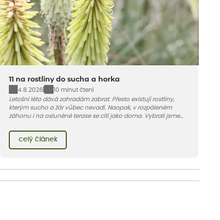
11 na rostliny do sucha a horka
4.8.2026
10 minut čtení
Letošní léto dává zahradám zabrat. Přesto existují rostliny,
kterým sucho a žár vůbec nevadí. Naopak, v rozpáleném
záhonu i na osluněné terase se cítí jako doma. Vybrali jsme
pro vás 11 tipů na odolné druhy, které zvládnou horké a suché
léto bez pravidelné zálivky. Pojďme se podívat, které to jsou.
celý článek