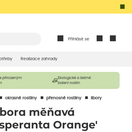
Přihlásit se
otřeby
Realizace zahrady
e přirozeným
Ekologické a šetrné
m
balení rostlin
okrasné rostliny
přenosné rostliny
libory
ibora měňavá
Esperanta Orange'