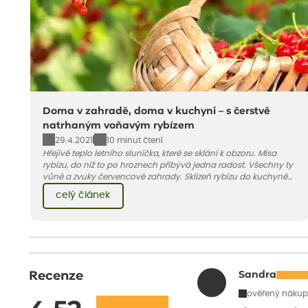
Doma v zahradě, doma v kuchyni – s čerstvě
natrhaným voňavým rybízem
29.4.2021
10 minut čtení
Hřejivé teplo letního sluníčka, které se sklání k obzoru. Mísa
rybízu, do níž to po hroznech přibývá jedna radost. Všechny ty
vůně a zvuky červencové zahrady. Sklizeň rybízu do kuchyně
vnese neuvěřitelný klid a radost. A taky trochu bezstarostnosti
celý článek
dětství při mlsání babiččina drobenkového koláče s rybízem.
Recenze
Sandra
ověřený nákup