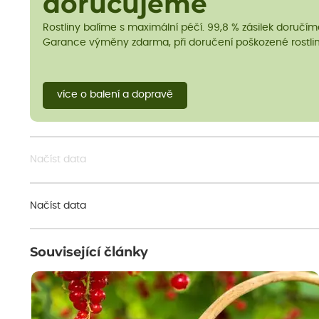
doručujeme
Rostliny balíme s maximální péčí. 99,8 % zásilek doručí
Garance výměny zdarma, při doručení poškozené rostlin
více o balení a dopravě
Načíst data
Načíst data
Související články