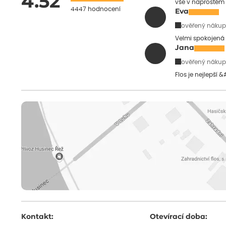
4.52
vše v naprostém
4447 hodnocení
Eva
ověřený nákup
Velmi spokojená 
Jana
ověřený nákup
Flos je nejlepší 
Kontakt:
Otevírací doba: