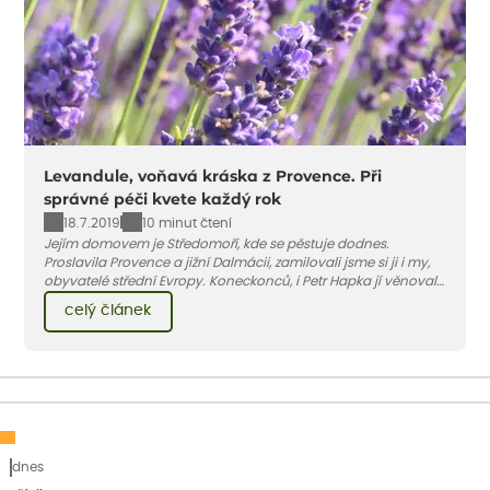
Levandule, voňavá kráska z Provence. Při
správné péči kvete každý rok
18.7.2019
10 minut čtení
Jejím domovem je Středomoří, kde se pěstuje dodnes.
Proslavila Provence a jižní Dalmácii, zamilovali jsme si ji i my,
obyvatelé střední Evropy. Koneckonců, i Petr Hapka jí věnoval
slavnou písničku – Levandulovou zná v podání zpěvačky
celý článek
Hany Hegerové nejspíše každý...
dnes