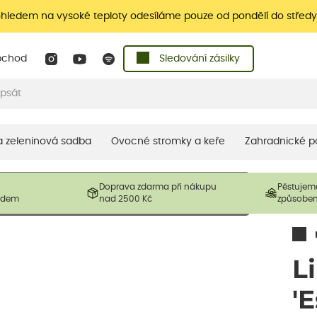
ohledem na vysoké teploty odesíláme pouze od pondělí do středy
bchod
Sledování zásilky
 a zeleninová sadba
Ovocné stromky a keře
Zahradnické p
 prodávané produkty. V závislosti na sezónnosti mohou být
Doprava zdarma při nákupu
Pěstujem
ostliny mohou být také sestřiženy níže, než je uvedená
ladem
nad 2500 Kč
způsobe
řil nový růst.
L
'