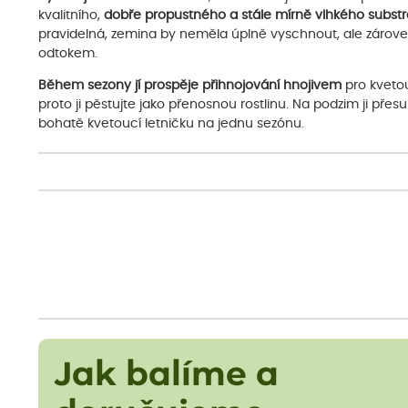
kvalitního,
dobře propustného a stále mírně vlhkého substr
pravidelná, zemina by neměla úplně vyschnout, ale zárove
odtokem.
Během sezony jí prospěje přihnojování hnojivem
pro kvetou
proto ji pěstujte jako přenosnou rostlinu. Na podzim ji pře
bohatě kvetoucí letničku na jednu sezónu.
Jak balíme a