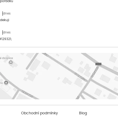
 pořádku
dnes
dekuji
dnes
&#129321;
Obchodní podmínky
Blog