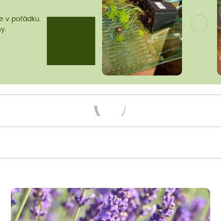
me v pořádku.
y.
Načítám...