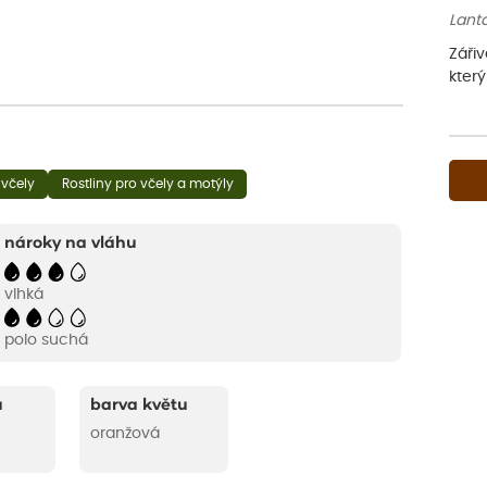
Lant
Zářiv
který
 včely
Rostliny pro včely a motýly
nároky na vláhu
vlhká
polo suchá
u
barva květu
oranžová