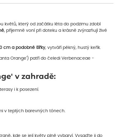
 květů, který od začátku léta do podzimu zdobí
né
, příjemně voní při doteku a krásně zvýrazňují živé
40 cm a podobné šířky
, vytváří pěkný, hustý keřík.
anta Orange') patří do čeledi Verbenaceae -
ge' v zahradě:
terasy i k posezení.
mi v teplých barevných tónech.
traně, kde se její květy plně vybarví. Vysaďte ji do