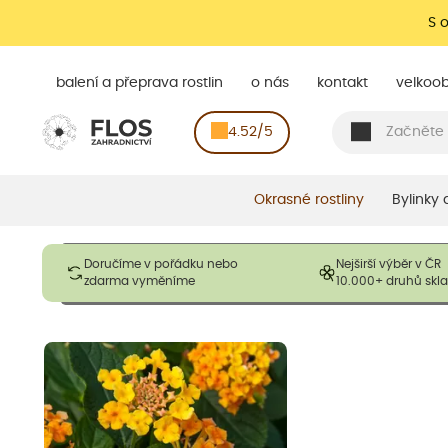
S 
balení a přeprava rostlin
o nás
kontakt
velkoo
4.52/5
Okrasné rostliny
Bylinky
Obrázky slouží pouze pro ilustrační účely a mají reprezentovat
Doručíme v pořádku nebo
Nejširší výběr v ČR
opadavé rostliny dodávány v dormantním stavu a bez listů. R
zdarma vyměníme
10.000+ druhů sk
výška, aby se podpo