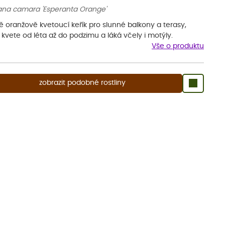
ana camara 'Esperanta Orange'
ě oranžově kvetoucí keřík pro slunné balkony a terasy,
 kvete od léta až do podzimu a láká včely i motýly.
Vše o produktu
zobrazit podobné rostliny