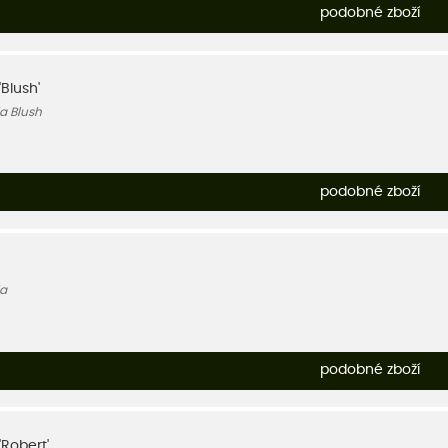
podobné zboží
'Blush'
ia Blush
podobné zboží
ia
podobné zboží
'Robert'