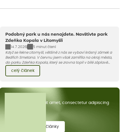
Podobný park u nás nenajdete. Navštivte park
Zdeňka Kopala v Litomyšli
14.7.2026
5 minut čtení
Když se řekne Litomyšl, většině z nás se vybaví krásný zámek a
Bedřich Smetana. V červnu jsem však zamířila na okraj města,
do parku Zdeňka Kopala, který se zrovna topil v bílé záplavě
kvetoucích kopretin. Fotky řeknou víc než slova, přidávám k
celý článek
nim pár řádků o tom, jak tento jedinečný kus krajiny vznikl.
Všechny články
Lorem ipsum dolor sit amet, consectetur adipiscing
elit.
zobrazit všechny články