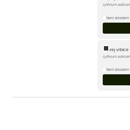
Lythrum salicari
Není skladem
Kyprej vrbice 
Lythrum salicari
Není skladem