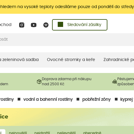
ohledem na vysoké teploty odesíláme pouze od pondělí do středy
bchod
Sledování zásilky
 a zeleninová sadba
Ovocné stromky a keře
Zahradnické p
Doprava zdarma při nákupu
Pěstujem
ladem
nad 2500 Kč
způsobe
ostliny
vodní a bahenní rostliny
pobřežní zóny
kyprej
ice
í
nejnovější
nejdražší
nejlevnější
abecedně