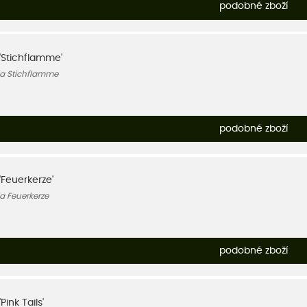
podobné zboží
 'Stichflamme'
ia Stichflamme
podobné zboží
'Feuerkerze'
a Feuerkerze
podobné zboží
Pink Tails'