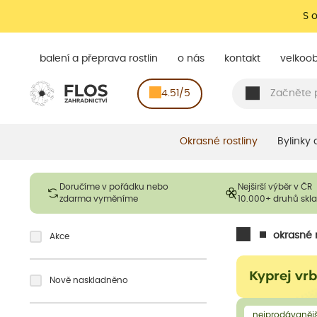
S 
balení a přeprava rostlin
o nás
kontakt
velkoo
4.51/5
Okrasné rostliny
Bylinky
Doručíme v pořádku nebo
Nejširší výběr v ČR
zdarma vyměníme
10.000+ druhů sk
okrasné r
Akce
Kyprej vrb
Nově naskladněno
nejprodávanějš