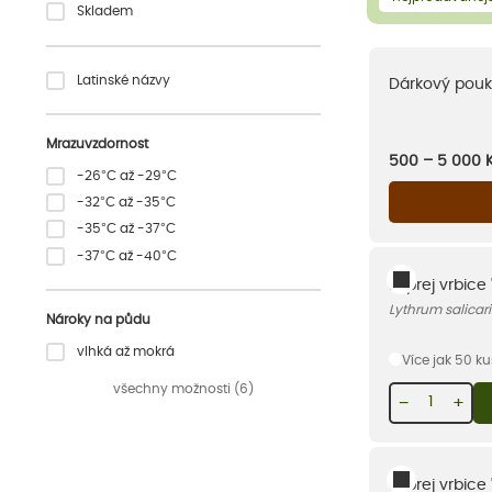
Skladem
Latinské názvy
Dárkový pouk
Mrazuvzdornost
500 – 5 000
-26°C až -29°C
-32°C až -35°C
-35°C až -37°C
-37°C až -40°C
Kyprej vrbice 
Lythrum salicar
Nároky na půdu
vlhká až mokrá
Více jak 50 k
všechny možnosti (6)
−
+
Kyprej vrbice 