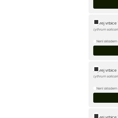
Kyprej vrbice 
Lythrum salicar
Není skladem
Kyprej vrbice
Lythrum salicar
Není skladem
Kyprej vrbice 