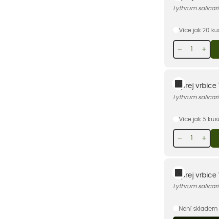
Lythrum salicari
Více jak 20 k
−
+
Kyprej vrbice 
Lythrum salicar
Více jak 5 ku
−
+
Kyprej vrbice '
Lythrum salicaria
Není skladem