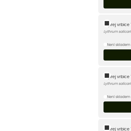
Kyprej vrbice
Lythrum salicar
Není skladem
Kyprej vrbice 
Lythrum salicari
Není skladem
Kyprej vrbice '