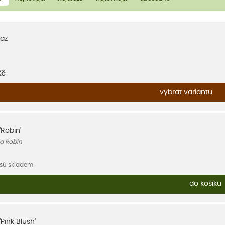
az
Kč
vybrat variantu
'Robin'
ia Robin
usů skladem
do košíku
'Pink Blush'