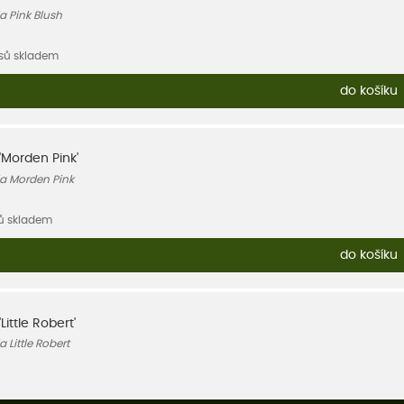
a Pink Blush
usů skladem
do košíku
'Morden Pink'
ia Morden Pink
sů skladem
do košíku
Little Robert'
 Little Robert