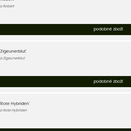
ia Robert
podobné zboží
'Zigeunerblut'
ia Zigeunerblut
podobné zboží
'Rote Hybriden'
ia Rote Hybriden