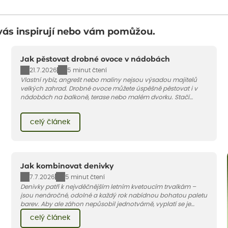
vás inspirují nebo vám pomůžou.
Jak pěstovat drobné ovoce v nádobách
21.7.2026
5 minut čtení
Vlastní rybíz, angrešt nebo maliny nejsou výsadou majitelů
velkých zahrad. Drobné ovoce můžete úspěšně pěstovat i v
nádobách na balkoně, terase nebo malém dvorku. Stačí
vybrat vhodnou odrůdu, dostatečně velký květináč a dodržet
pár základních pravidel. V tomto článku vám poradíme, jak na
celý článek
to.
Jak kombinovat denivky
7.7.2026
5 minut čtení
Denivky patří k nejvděčnějším letním kvetoucím trvalkám –
jsou nenáročné, odolné a každý rok nabídnou bohatou paletu
barev. Aby ale záhon nepůsobil jednotvárně, vyplatí se je
doplnit vhodnými sousedy. V dnešním článku vám ukážeme, s
celý článek
jakými trvalkami a travinami denivky nejlépe ladí.