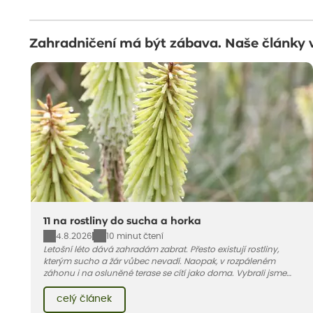
Zahradničení má být zábava. Naše články 
11 na rostliny do sucha a horka
4.8.2026
10 minut čtení
Letošní léto dává zahradám zabrat. Přesto existují rostliny,
kterým sucho a žár vůbec nevadí. Naopak, v rozpáleném
záhonu i na osluněné terase se cítí jako doma. Vybrali jsme
pro vás 11 tipů na odolné druhy, které zvládnou horké a suché
léto bez pravidelné zálivky. Pojďme se podívat, které to jsou.
celý článek