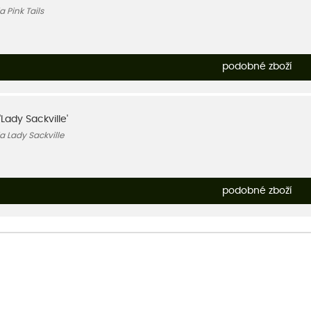
a Pink Tails
podobné zboží
'Lady Sackville'
a Lady Sackville
podobné zboží