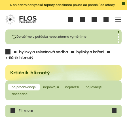
S ohledem na vysoké teploty odesíláme pouze od pondělí do středy
Přihlásit se
Doručíme v pořádku nebo zdarma vyměníme
bylinky a zeleninová sadba
bylinky a koření
krtičník hliznatý
Krtičník hliznatý
nejprodávanější
nejnovější
nejdražší
nejlevnější
abecedně
Filtrovat