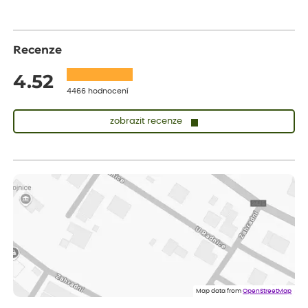
Recenze
4.52
4466 hodnocení
zobrazit recenze
Vladimíra
ověřený nákup
dnes
Vše v pořádku, jsem spokojena.
Iveta
ověřený nákup
dnes
Rostlina mi přišla v dobrém stavu, jsem spokojená.
Zuzana
ověřený nákup
dnes
Spokojenost s dodáním kvalitních rostlin
Map data from
OpenStreetMap