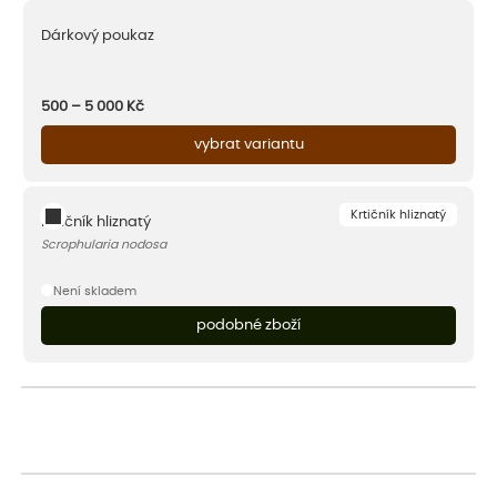
Dárkový poukaz
500 – 5 000
Kč
vybrat variantu
Krtičník hliznatý
Krtičník hliznatý
Scrophularia nodosa
Není skladem
podobné zboží