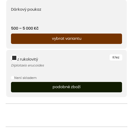
Dárkový poukaz
500 – 5 000
Kč
vybrat variantu
Křez
Křez rukolovitý
Diplotaxis erucoides
Není skladem
podobné zboží