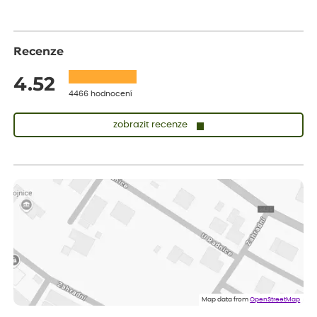
Recenze
4.52
4466 hodnocení
zobrazit recenze
Vladimíra
ověřený nákup
dnes
Vše v pořádku, jsem spokojena.
Iveta
ověřený nákup
dnes
Rostlina mi přišla v dobrém stavu, jsem spokojená.
Zuzana
ověřený nákup
dnes
Spokojenost s dodáním kvalitních rostlin
Map data from
OpenStreetMap