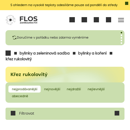
S ohledem na vysoké teploty odesíláme pouze od pondělí do středy
Přihlásit se
Doručíme v pořádku nebo zdarma vyměníme
bylinky a zeleninová sadba
bylinky a koření
křez rukolovitý
Křez rukolovitý
nejprodávanější
nejnovější
nejdražší
nejlevnější
abecedně
Filtrovat