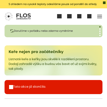
S ohledem na vysoké teploty odesíláme pouze od pondělí do středy
Přihlásit se
Doručíme v pořádku nebo zdarma vyměníme
Keře nejen pro začátečníky
Listnaté keře a keříky jsou skvělé k rozdělení prostoru.
Dodají zahradě výšku a budou vás bavit ať už svými květy,
tak plody.
Tato akce již skončila.