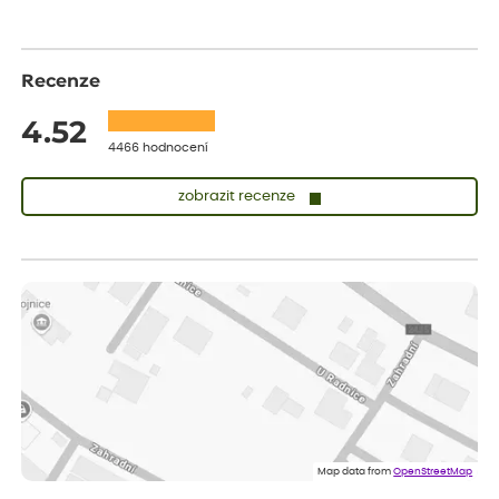
Recenze
4.52
4466 hodnocení
zobrazit recenze
Vladimíra
ověřený nákup
dnes
Vše v pořádku, jsem spokojena.
Iveta
ověřený nákup
dnes
Rostlina mi přišla v dobrém stavu, jsem spokojená.
Zuzana
ověřený nákup
dnes
Spokojenost s dodáním kvalitních rostlin
Map data from
OpenStreetMap