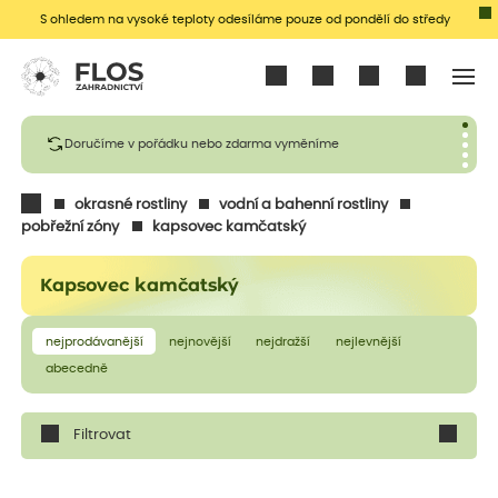
S ohledem na vysoké teploty odesíláme pouze od pondělí do středy
Přihlásit se
Doručíme v pořádku nebo zdarma vyměníme
okrasné rostliny
vodní a bahenní rostliny
pobřežní zóny
kapsovec kamčatský
Kapsovec kamčatský
nejprodávanější
nejnovější
nejdražší
nejlevnější
abecedně
Filtrovat