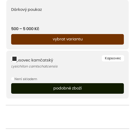
Dárkový poukaz
500 – 5 000
Kč
vybrat variantu
Kapsovec
Kapsovec kamčatský
Lysichiton camtschatcensis
Není skladem
podobné zboží