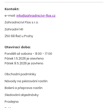
po zasazení vypadá spíše, že odejde, než že se chytne. Byla to
celkově slabá rostlina oproti ostatním.
Kontakt:
e-mail:
info@zahradnictvi-flos.cz
Zahradnictví Flos s.r.o.
Zahradní 141
250 68 Řež u Prahy
Otevírací doba:
Pondělí až sobota - 8:00 - 17:00
Pátek 1.5.2026 je otevřeno
Pátek 8.5.2026 je zavřeno
Obchodní podmínky
Návody na pěstování rostlin
Balení a přeprava rostlin
Sledování objednávky
Prodejna