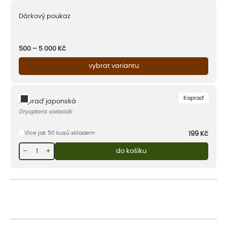
Dárkový poukaz
500 – 5 000
Kč
vybrat variantu
Kapraď
Kapraď japonská
Dryopteris sieboldii
Více jak 50 kusů skladem
199
Kč
−
+
do košíku