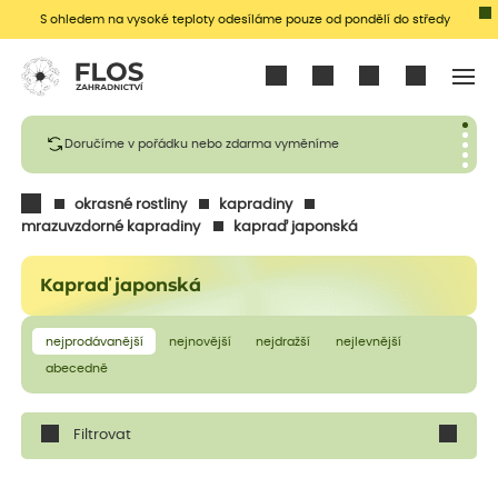
S ohledem na vysoké teploty odesíláme pouze od pondělí do středy
Přihlásit se
Doručíme v pořádku nebo zdarma vyměníme
okrasné rostliny
kapradiny
mrazuvzdorné kapradiny
kapraď japonská
Kapraď japonská
nejprodávanější
nejnovější
nejdražší
nejlevnější
abecedně
Filtrovat