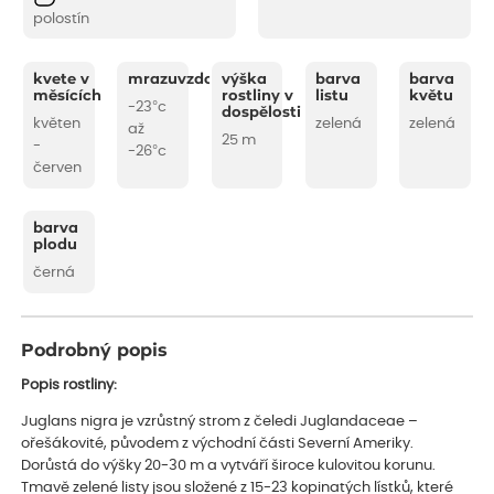
polostín
kvete v
mrazuvzdornost
výška
barva
barva
měsících
rostliny v
listu
květu
-23°c
dospělosti
květen
zelená
zelená
až
25 m
-
-26°c
červen
barva
plodu
černá
Podrobný popis
Popis rostliny:
Juglans nigra je vzrůstný strom z čeledi Juglandaceae –
ořešákovité, původem z východní části Severní Ameriky.
Dorůstá do výšky 20-30 m a vytváří široce kulovitou korunu.
Tmavě zelené listy jsou složené z 15-23 kopinatých lístků, které