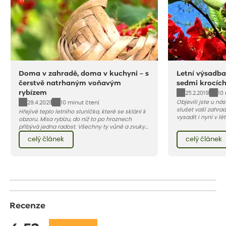
Doma v zahradě, doma v kuchyni – s
Letní výsadba
čerstvě natrhaným voňavým
sedmi krocíc
rybízem
25.2.2019
10
Objevili jste u ná
29.4.2021
10 minut čtení
slušet vaší zahra
Hřejivé teplo letního sluníčka, které se sklání k
vysadit i nyní v l
obzoru. Mísa rybízu, do níž to po hroznech
v kontejnerech, d
přibývá jedna radost. Všechny ty vůně a zvuky
celý rok – nyní p
červencové zahrady. Sklizeň rybízu do kuchyně
celý článek
celý článek
vody než na jaře 
vnese neuvěřitelný klid a radost. A taky trochu
bezstarostnosti dětství při mlsání babiččina
drobenkového koláče s rybízem.
Recenze