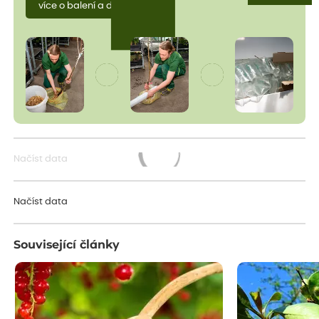
více o balení a dopravě
Načíst data
Načítám...
Načíst data
Související články