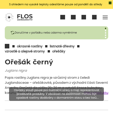
S ohledem na vysoké teploty odesíláme pouze od pondělí do středy
Přihlásit se
Doručíme v pořádku nebo zdarma vyměníme
okrasné rostliny
listnaté dřeviny
vzrostlé a alejové stromy
ořešáky
Ořešák černý
Juglans nigra
Popis rostliny:Juglans nigra je vzrůstný strom z čeledi
Juglandaceae – ořešákovité, původem z východní části Severní
Ameriky. Dorůstá do výšky 20-30 m a vytváří široce kulovitou
Obrázky slouží pouze pro ilustrační účely a mají reprezentovat
korunu. Tmavě zelené listy jsou složené z…
Vše o produktu
prodávané produkty. V závislosti na sezónnosti mohou být
opadavé rostliny dodávány v dormantním stavu a bez listů.
Rostliny mohou být také sestřiženy níže, než je uvedená výška,
aby se podpořil nový růst.