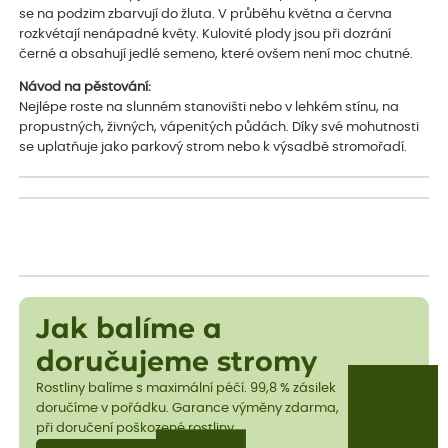
se na podzim zbarvují do žluta. V průběhu května a června
rozkvétají nenápadné květy. Kulovité plody jsou při dozrání
černé a obsahují jedlé semeno, které ovšem není moc chutné.
Návod na pěstování:
Nejlépe roste na slunném stanovišti nebo v lehkém stínu, na
propustných, živných, vápenitých půdách. Díky své mohutnosti
se uplatňuje jako parkový strom nebo k výsadbě stromořadí.
Jak balíme a
doručujeme stromy
Rostliny balíme s maximální péčí. 99,8 % zásilek
doručíme v pořádku. Garance výměny zdarma,
při doručení poškozené rostliny.