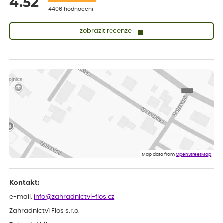
4.52
4406 hodnocení
zobrazit recenze
Lenka
ověřený nákup
před 1 dnem
Měla jsem pouze 1objednavku a zatím jsem spokojená se
sazenicemi
Miroslava
ověřený nákup
před 1 dnem
Rostliny byly v pořádku, dobře zabalené, celková spokojenost.
Dominika
ověřený nákup
před 1 dnem
Doporučuji :). Spokojenost, stromky v pěkném stavu. Jediné, co
Map data from
OpenStreetMap
my chybělo, bylo komunikování nedostupného zboží před
odesláním objednávky, objednali bychom obratem náhradu.
Děkujeme
Kontakt:
e-mail:
info@zahradnictvi-flos.cz
Zahradnictví Flos s.r.o.