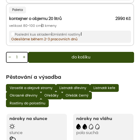
Paleta
kontejner o objemu 20 litrů
2990
Kč
velikost 80-100 cm
3 kmeny
Poslední kus skladem
Umístění rostliny:
Odesíláme během 2-3 pracovních dnů
−
+
do košíku
Pěstování a výsadba
Vzrostlé a alejové stromy
Listnaté dřeviny
Listnaté keře
Okrasné dřeviny
Ořešáky
Ořešák černý
Rostliny do polostínu
nároky na slunce
nároky na vláhu
slunce
polo suchá