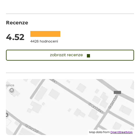
Recenze
4.52
4426 hodnocení
zobrazit recenze
Zuzana
ověřený nákup
dnes
Vše přišlo velice rychle krásně zabalené. Rostlinky po přesazení
velice dobře prospívají
Jarda
ověřený nákup
dnes
Dobrý den, byli jsme spokojeni
Lenka
ověřený nákup
dnes
Eshop, objednání bylo v pořádku, žádný problém. Jen jsem byla
Map data from
OpenStreetMap
smutná z dodávky jedné kytky, která nebyla v nejlepší kondici a i
po zasazení vypadá spíše, že odejde, než že se chytne. Byla to