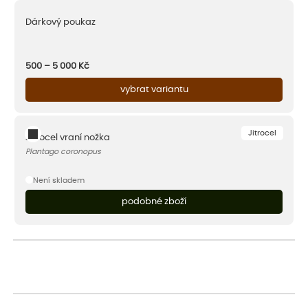
Dárkový poukaz
500 – 5 000
Kč
vybrat variantu
Jitrocel
Jitrocel vraní nožka
Plantago coronopus
Není skladem
podobné zboží