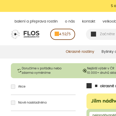
S 
balení a přeprava rostlin
o nás
kontakt
velkoo
4.52/5
Okrasné rostliny
Bylinky
Doručíme v pořádku nebo
Nejširší výběr v ČR
zdarma vyměníme
10.000+ druhů sk
okrasné r
Akce
Jilm nádh
Nově naskladněno
nejprodávanějš