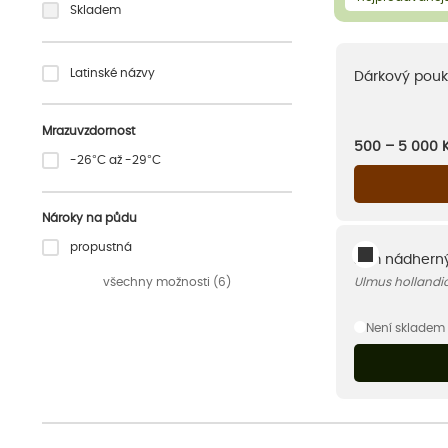
Skladem
Latinské názvy
Dárkový pouk
Mrazuvzdornost
500 – 5 000
-26°C až -29°C
Nároky na půdu
propustná
Jilm nádherný 
všechny možnosti (6)
Ulmus hollandica
Není skladem