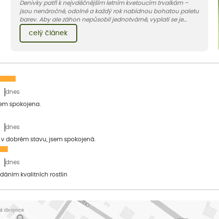
Denivky patří k nejvděčnějším letním kvetoucím trvalkám –
jsou nenáročné, odolné a každý rok nabídnou bohatou paletu
barev. Aby ale záhon nepůsobil jednotvárně, vyplatí se je
doplnit vhodnými sousedy. V dnešním článku vám ukážeme, s
celý článek
jakými trvalkami a travinami denivky nejlépe ladí.
dnes
sem spokojena.
dnes
a v dobrém stavu, jsem spokojená.
dnes
dáním kvalitních rostlin