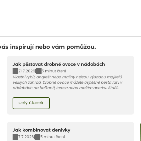
vás inspirují nebo vám pomůžou.
Jak pěstovat drobné ovoce v nádobách
21.7.2026
5 minut čtení
Vlastní rybíz, angrešt nebo maliny nejsou výsadou majitelů
velkých zahrad. Drobné ovoce můžete úspěšně pěstovat i v
nádobách na balkoně, terase nebo malém dvorku. Stačí
vybrat vhodnou odrůdu, dostatečně velký květináč a dodržet
pár základních pravidel. V tomto článku vám poradíme, jak na
celý článek
to.
Jak kombinovat denivky
7.7.2026
5 minut čtení