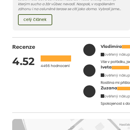
kterým sucho a žár vůbec nevadí. Naopak, v rozpáleném
záhonu i na osluněné terase se cítí jako doma. Vybrali jsme
pro vás 11 tipů na odolné druhy, které zvládnou horké a suché
léto bez pravidelné zálivky. Pojďme se podívat, které to jsou.
celý článek
Recenze
Vladimíra
ověřený nákup
4.52
Vše v pořádku, j
4466 hodnocení
Iveta
ověřený nákup
Rostlina mi přišl
Zuzana
ověřený nákup
Spokojenost s do