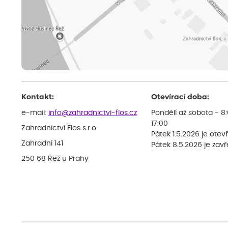
Kontakt:
Otevírací doba:
e-mail:
info@zahradnictvi-flos.cz
Pondělí až sobota - 8
17:00
Zahradnictví Flos s.r.o.
Pátek 1.5.2026 je otev
Zahradní 141
Pátek 8.5.2026 je zav
250 68 Řež u Prahy