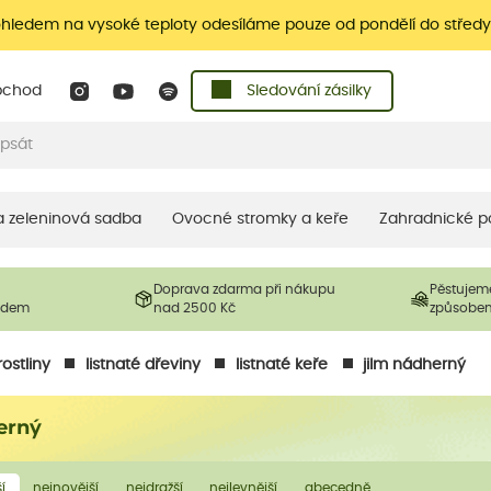
ohledem na vysoké teploty odesíláme pouze od pondělí do středy
bchod
Sledování zásilky
 a zeleninová sadba
Ovocné stromky a keře
Zahradnické p
Doprava zdarma při nákupu
Pěstujem
ladem
nad 2500 Kč
způsobe
ostliny
listnaté dřeviny
listnaté keře
jilm nádherný
erný
í
nejnovější
nejdražší
nejlevnější
abecedně