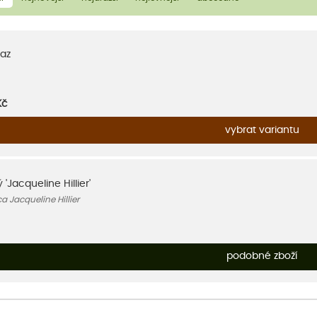
az
Kč
vybrat variantu
'Jacqueline Hillier'
 Jacqueline Hillier
podobné zboží