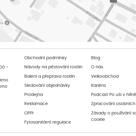
Obchodní podmínky
Blog
:00 -
Návody na pěstování rostlin
O nás
Balení a přeprava rostlin
Velkoobchod
řeno
Sledování objednávky
Kariéra
řeno
Prodejna
Podcast Po uši v hlín
Reklamace
Zpracování osobních
OPPI
Zásady o používání s
cookie
Fytosanitární regulace