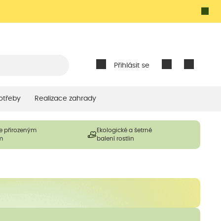
Přihlásit se
otřeby
Realizace zahrady
e přirozeným
Ekologické a šetrné
m
balení rostlin