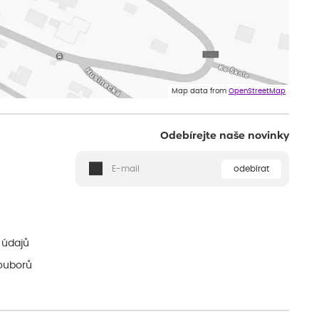
Map data from
OpenStreetMap
Odebírejte naše novinky
odebírat
ě
 údajů
ouborů