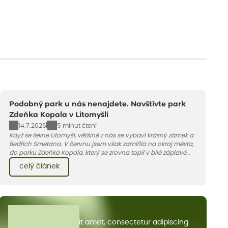
Podobný park u nás nenajdete. Navštivte park
Zdeňka Kopala v Litomyšli
14.7.2026
5 minut čtení
Když se řekne Litomyšl, většině z nás se vybaví krásný zámek a
Bedřich Smetana. V červnu jsem však zamířila na okraj města,
do parku Zdeňka Kopala, který se zrovna topil v bílé záplavě
kvetoucích kopretin. Fotky řeknou víc než slova, přidávám k
celý článek
nim pár řádků o tom, jak tento jedinečný kus krajiny vznikl.
Všechny články
Lorem ipsum dolor sit amet, consectetur adipiscing