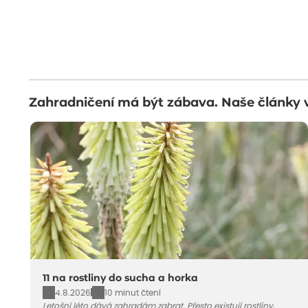
Zahradničení má být zábava. Naše články 
11 na rostliny do sucha a horka
4.8.2026
10 minut čtení
Letošní léto dává zahradám zabrat. Přesto existují rostliny,