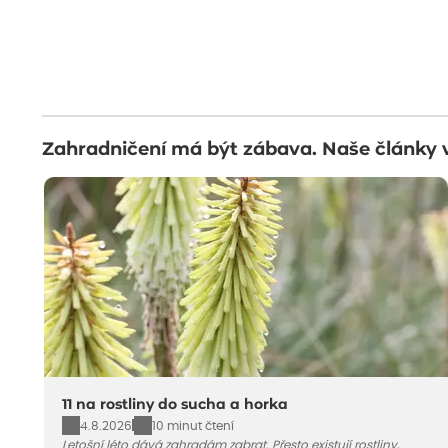
Zahradničení má být zábava. Naše články 
11 na rostliny do sucha a horka
4.8.2026
10 minut čtení
Letošní léto dává zahradám zabrat. Přesto existují rostliny,