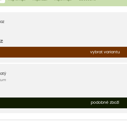
az
Kč
vybrat variantu
natý
tum
podobné zboží