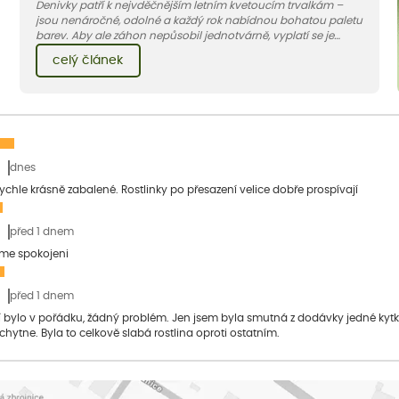
Denivky patří k nejvděčnějším letním kvetoucím trvalkám –
jsou nenáročné, odolné a každý rok nabídnou bohatou paletu
barev. Aby ale záhon nepůsobil jednotvárně, vyplatí se je
doplnit vhodnými sousedy. V dnešním článku vám ukážeme, s
celý článek
jakými trvalkami a travinami denivky nejlépe ladí.
dnes
 rychle krásně zabalené. Rostlinky po přesazení velice dobře prospívají
před 1 dnem
sme spokojeni
před 1 dnem
bylo v pořádku, žádný problém. Jen jsem byla smutná z dodávky jedné kytky, 
 chytne. Byla to celkově slabá rostlina oproti ostatním.