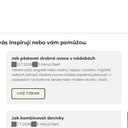
vás inspirují nebo vám pomůžou.
Jak pěstovat drobné ovoce v nádobách
21.7.2026
5 minut čtení
Vlastní rybíz, angrešt nebo maliny nejsou výsadou majitelů
velkých zahrad. Drobné ovoce můžete úspěšně pěstovat i v
nádobách na balkoně, terase nebo malém dvorku. Stačí
vybrat vhodnou odrůdu, dostatečně velký květináč a dodržet
pár základních pravidel. V tomto článku vám poradíme, jak na
celý článek
to.
Jak kombinovat denivky
7.7.2026
5 minut čtení