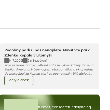
Podobný park u nás nenajdete. Navštivte park
Zdeňka Kopala v Litomyšli
14.7.2026
5 minut čtení
Když se řekne Litomyšl, většině z nás se vybaví krásný zámek a
Bedřich Smetana. V červnu jsem však zamířila na okraj města,
do parku Zdeňka Kopala, který se zrovna topil v bílé záplavě
kvetoucích kopretin. Fotky řeknou víc než slova, přidávám k
celý článek
nim pár řádků o tom, jak tento jedinečný kus krajiny vznikl.
Všechny články
Lorem ipsum dolor sit amet, consectetur adipiscing