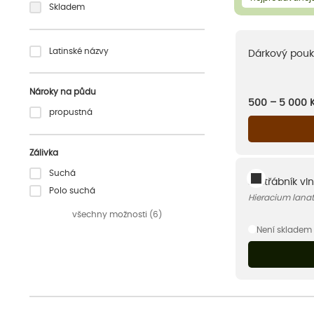
Skladem
Latinské názvy
Dárkový pouk
Nároky na půdu
500 – 5 000
propustná
Zálivka
Suchá
Jestřábník vl
Polo suchá
Hieracium lana
všechny možnosti (6)
Není skladem