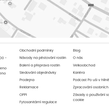
Obchodní podmínky
Blog
:00 -
Návody na pěstování rostlin
O nás
Balení a přeprava rostlin
Velkoobchod
řeno
Sledování objednávky
Kariéra
řeno
Prodejna
Podcast Po uši v hlín
Reklamace
Zpracování osobních
OPPI
Zásady o používání s
cookie
Fytosanitární regulace