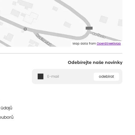
Map data from
OpenStreetMap
Odebírejte naše novinky
odebírat
ě
 údajů
ouborů