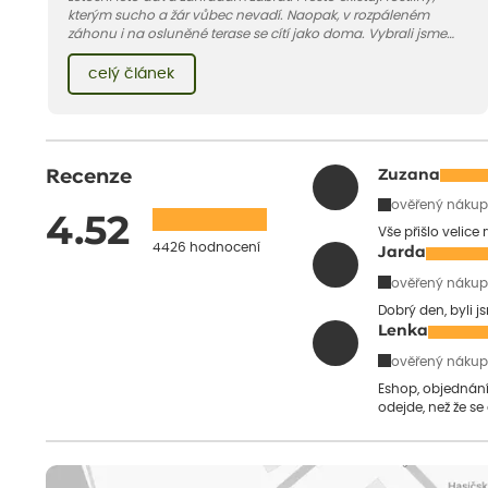
kterým sucho a žár vůbec nevadí. Naopak, v rozpáleném
záhonu i na osluněné terase se cítí jako doma. Vybrali jsme
pro vás 11 tipů na odolné druhy, které zvládnou horké a suché
léto bez pravidelné zálivky. Pojďme se podívat, které to jsou.
celý článek
Recenze
Zuzana
ověřený nákup
4.52
Vše přišlo velice
4426 hodnocení
Jarda
ověřený nákup
Dobrý den, byli j
Lenka
ověřený nákup
Eshop, objednání 
odejde, než že se