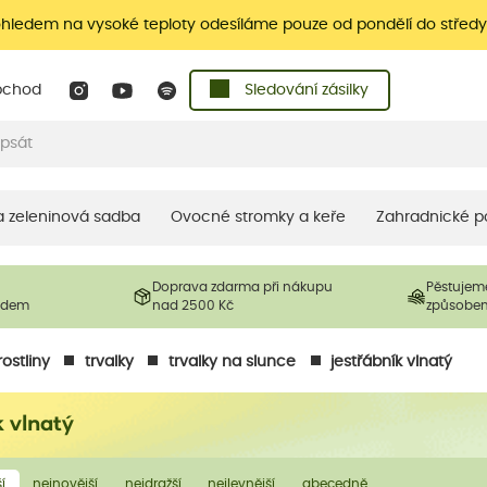
ohledem na vysoké teploty odesíláme pouze od pondělí do středy
bchod
Sledování zásilky
 a zeleninová sadba
Ovocné stromky a keře
Zahradnické p
Doprava zdarma při nákupu
Pěstujem
ladem
nad 2500 Kč
způsobe
ostliny
trvalky
trvalky na slunce
jestřábník vlnatý
k vlnatý
í
nejnovější
nejdražší
nejlevnější
abecedně