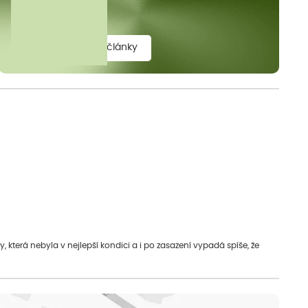
elit.
zobrazit všechny články
která nebyla v nejlepší kondici a i po zasazení vypadá spíše, že