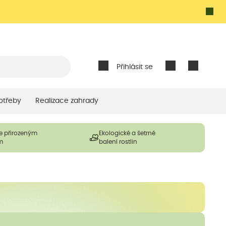
Přihlásit se
otřeby
Realizace zahrady
e přirozeným
Ekologické a šetrné
m
balení rostlin