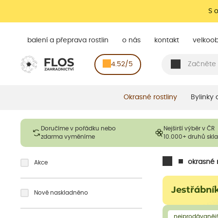
S 
balení a přeprava rostlin
o nás
kontakt
velkoo
4.52/5
Okrasné rostliny
Bylinky
Doručíme v pořádku nebo
Nejširší výběr v ČR
zdarma vyměníme
10.000+ druhů sk
okrasné r
Akce
Jestřábní
Nově naskladněno
nejprodávanějš