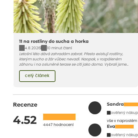
11 na rostliny do sucha a horka
4.8.2026
10 minut čtení
Letošní léto dává zahradám zabrat. Přesto existují rostliny,
kterým sucho a žár vůbec nevadí. Naopak, v rozpáleném
záhonu i na osluněné terase se cítí jako doma. Vybrali jsme
pro vás 11 tipů na odolné druhy, které zvládnou horké a suché
léto bez pravidelné zálivky. Pojďme se podívat, které to jsou.
celý článek
Recenze
Sandra
ověřený nákup
4.52
vše v naprostém
4447 hodnocení
Eva
ověřený nákup