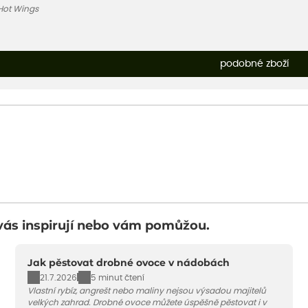
Hot Wings
podobné zboží
vás inspirují nebo vám pomůžou.
Jak pěstovat drobné ovoce v nádobách
21.7.2026
5 minut čtení
Vlastní rybíz, angrešt nebo maliny nejsou výsadou majitelů
velkých zahrad. Drobné ovoce můžete úspěšně pěstovat i v