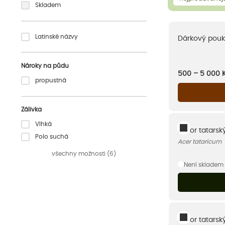
Skladem
Latinské názvy
Dárkový pouk
Nároky na půdu
500 – 5 000
propustná
Zálivka
Vlhká
Javor tatarsk
Polo suchá
Acer tataricum
všechny možnosti (6)
Není skladem
Javor tatarský