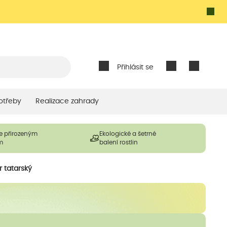
Přihlásit se
otřeby
Realizace zahrady
e přirozeným
Ekologické a šetrné
m
balení rostlin
r tatarský