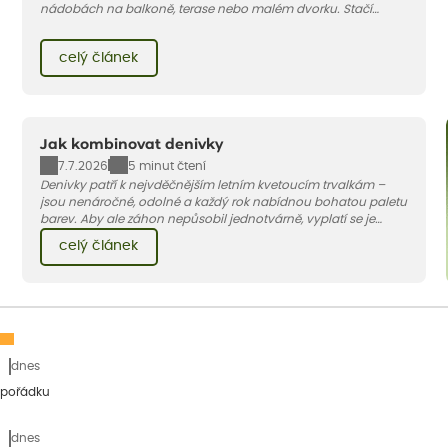
nádobách na balkoně, terase nebo malém dvorku. Stačí
vybrat vhodnou odrůdu, dostatečně velký květináč a dodržet
pár základních pravidel. V tomto článku vám poradíme, jak na
celý článek
to.
Jak kombinovat denivky
7.7.2026
5 minut čtení
Denivky patří k nejvděčnějším letním kvetoucím trvalkám –
jsou nenáročné, odolné a každý rok nabídnou bohatou paletu
barev. Aby ale záhon nepůsobil jednotvárně, vyplatí se je
doplnit vhodnými sousedy. V dnešním článku vám ukážeme, s
celý článek
jakými trvalkami a travinami denivky nejlépe ladí.
dnes
 pořádku
dnes