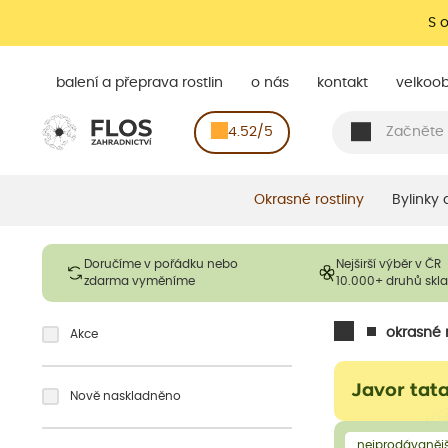
S 
balení a přeprava rostlin
o nás
kontakt
velkoo
4.52/5
Okrasné rostliny
Bylinky
Doručíme v pořádku nebo
Nejširší výběr v ČR
zdarma vyměníme
10.000+ druhů sk
okrasné r
Akce
Javor tat
Nově naskladněno
nejprodávanějš