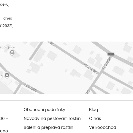
dekuji
dnes
&#129321;
Obchodní podmínky
Blog
:00 -
Návody na pěstování rostlin
O nás
Balení a přeprava rostlin
Velkoobchod
řeno