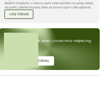
Bedřich Smetana. V červnu jsem však zamířila na okraj města,
do parku Zdeňka Kopala, který se zrovna topil v bílé záplavě
kvetoucích kopretin. Fotky řeknou víc než slova, přidávám k
celý článek
nim pár řádků o tom, jak tento jedinečný kus krajiny vznikl.
Všechny články
Lorem ipsum dolor sit amet, consectetur adipiscing
elit.
zobrazit všechny články