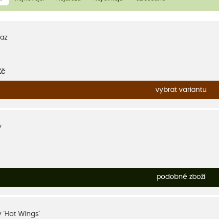
az
Kč
vybrat variantu
ý
podobné zboží
 'Hot Wings'