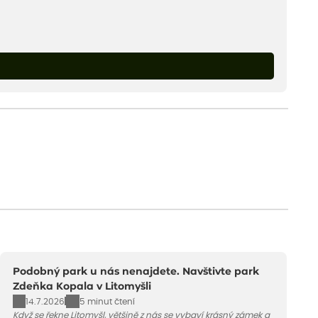
Podobný park u nás nenajdete. Navštivte park
Zdeňka Kopala v Litomyšli
14.7.2026
5 minut čtení
Když se řekne Litomyšl, většině z nás se vybaví krásný zámek a