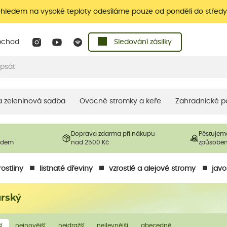
ohledem na vysoké teploty odesíláme pouze od pondělí do středy
bchod
Sledování zásilky
 a zeleninová sadba
Ovocné stromky a keře
Zahradnické p
Doprava zdarma při nákupu
Pěstujem
ladem
nad 2500 Kč
způsobe
ostliny
listnaté dřeviny
vzrostlé a alejové stromy
javo
arský
í
nejnovější
nejdražší
nejlevnější
abecedně