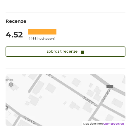
Recenze
4.52
4466 hodnocení
zobrazit recenze
Vladimíra
ověřený nákup
dnes
Vše v pořádku, jsem spokojena.
Iveta
ověřený nákup
dnes
Rostlina mi přišla v dobrém stavu, jsem spokojená.
Zuzana
ověřený nákup
dnes
Spokojenost s dodáním kvalitních rostlin
Map data from
OpenStreetMap