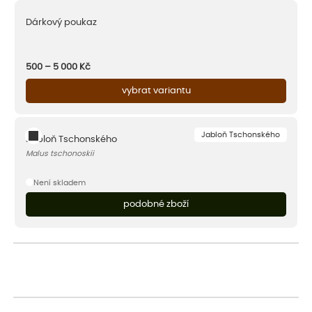
Dárkový poukaz
500 – 5 000
Kč
vybrat variantu
Jabloň Tschonského
Jabloň Tschonského
Malus tschonoskii
Není skladem
podobné zboží