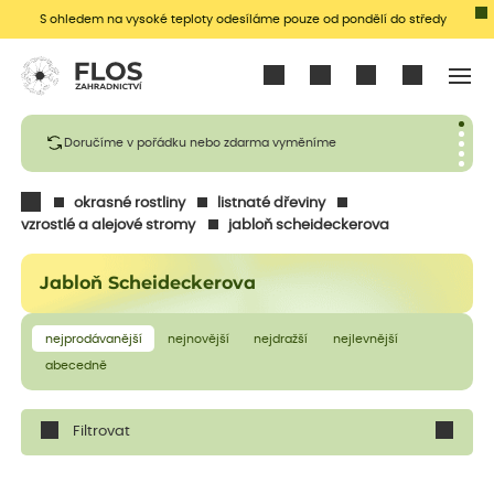
S ohledem na vysoké teploty odesíláme pouze od pondělí do středy
Přihlásit se
Doručíme v pořádku nebo zdarma vyměníme
okrasné rostliny
listnaté dřeviny
vzrostlé a alejové stromy
jabloň scheideckerova
Jabloň Scheideckerova
nejprodávanější
nejnovější
nejdražší
nejlevnější
abecedně
Filtrovat