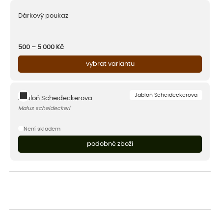
Dárkový poukaz
500 – 5 000
Kč
vybrat variantu
Jabloň Scheideckerova
Jabloň Scheideckerova
Malus scheideckeri
Není skladem
podobné zboží