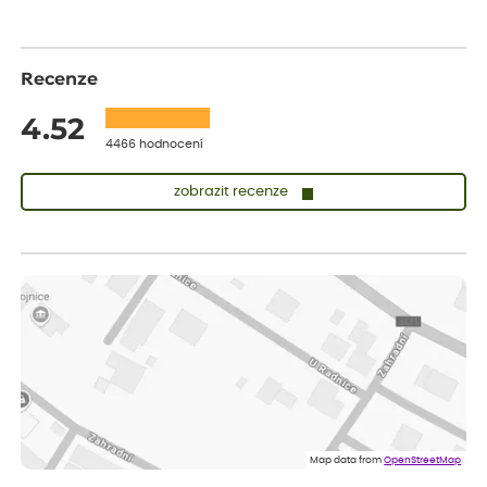
Recenze
4.52
4466 hodnocení
zobrazit recenze
Vladimíra
ověřený nákup
dnes
Vše v pořádku, jsem spokojena.
Iveta
ověřený nákup
dnes
Rostlina mi přišla v dobrém stavu, jsem spokojená.
Zuzana
ověřený nákup
dnes
Spokojenost s dodáním kvalitních rostlin
Map data from
OpenStreetMap