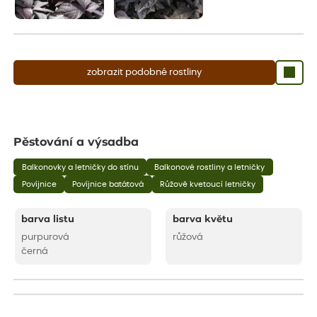
zobrazit podobné rostliny
Pěstování a výsadba
Balkonovky a letničky do stínu
Balkonové rostliny a letničky
Povíjnice
Povíjnice batátová
Růžově kvetoucí letničky
barva listu
barva květu
purpurová
růžová
černá