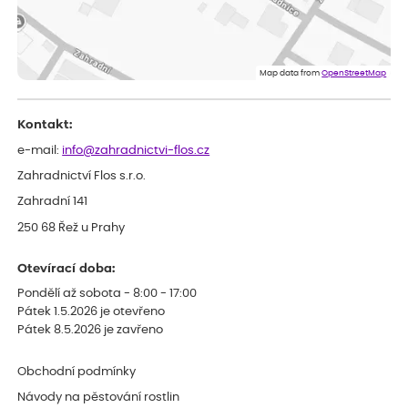
Dobrý den, byli jsme spokojeni
Lenka
ověřený nákup
před 1 dnem
Eshop, objednání bylo v pořádku, žádný problém. Jen jsem byla
Map data from
OpenStreetMap
smutná z dodávky jedné kytky, která nebyla v nejlepší kondici a i
po zasazení vypadá spíše, že odejde, než že se chytne. Byla to
celkově slabá rostlina oproti ostatním.
Kontakt:
e-mail:
info@zahradnictvi-flos.cz
Zahradnictví Flos s.r.o.
Zahradní 141
250 68 Řež u Prahy
Otevírací doba:
Pondělí až sobota - 8:00 - 17:00
Pátek 1.5.2026 je otevřeno
Pátek 8.5.2026 je zavřeno
Obchodní podmínky
Návody na pěstování rostlin