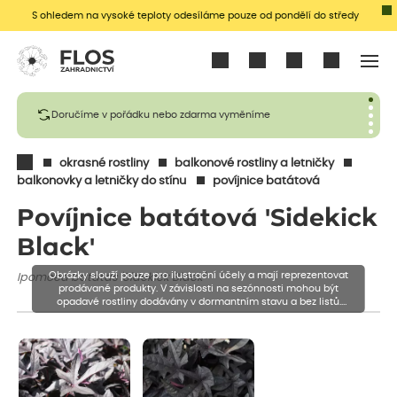
S ohledem na vysoké teploty odesíláme pouze od pondělí do středy
Přihlásit se
Doručíme v pořádku nebo zdarma vyměníme
okrasné rostliny
balkonové rostliny a letničky
balkonovky a letničky do stínu
povíjnice batátová
Povíjnice batátová 'Sidekick
Black'
Obrázky slouží pouze pro ilustrační účely a mají reprezentovat
Ipomoea batatas 'Sidekick Black'
prodávané produkty. V závislosti na sezónnosti mohou být
opadavé rostliny dodávány v dormantním stavu a bez listů.
Rostliny mohou být také sestřiženy níže, než je uvedená výška,
aby se podpořil nový růst.