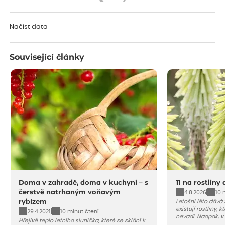
Načítám...
Načíst data
Související články
Doma v zahradě, doma v kuchyni – s
11 na rostliny
čerstvě natrhaným voňavým
4.8.2026
10 
rybízem
Letošní léto dává
existují rostliny,
29.4.2021
10 minut čtení
nevadí. Naopak, v
Hřejivé teplo letního sluníčka, které se sklání k
osluněné terase s