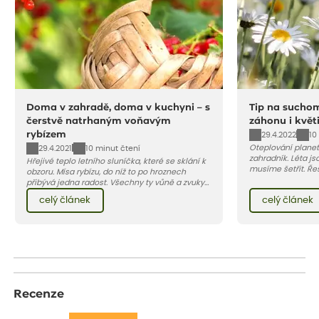
Doma v zahradě, doma v kuchyni – s
Tip na suchom
čerstvě natrhaným voňavým
záhonu i květ
rybízem
29.4.2022
10
Oteplování planet
29.4.2021
10 minut čtení
zahradník. Léta j
Hřejivé teplo letního sluníčka, které se sklání k
musíme šetřit. Ře
obzoru. Mísa rybízu, do níž to po hroznech
zásobníky na dešť
přibývá jedna radost. Všechny ty vůně a zvuky
kterým tyto podmí
červencové zahrady. Sklizeň rybízu do kuchyně
celý článek
celý článek
barevný záhon kve
vnese neuvěřitelný klid a radost. A taky trochu
si přát…
bezstarostnosti dětství při mlsání babiččina
drobenkového koláče s rybízem.
Recenze