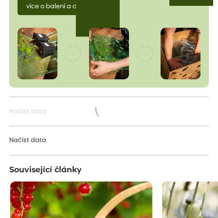
více o balení a dopravě
Načíst data
Načítám...
Načíst data
Související články