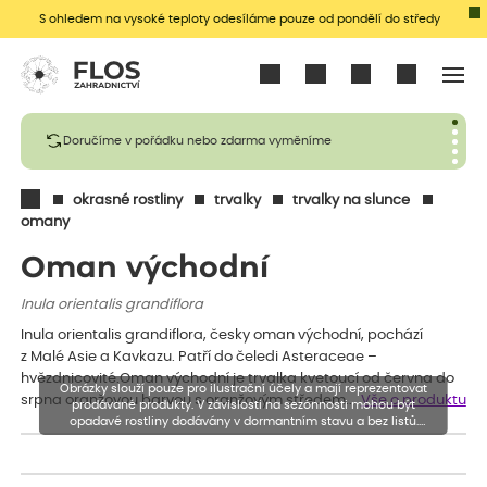
S ohledem na vysoké teploty odesíláme pouze od pondělí do středy
Přihlásit se
Doručíme v pořádku nebo zdarma vyměníme
okrasné rostliny
trvalky
trvalky na slunce
omany
Oman východní
Inula orientalis grandiflora
Inula orientalis grandiflora, česky oman východní, pochází
z Malé Asie a Kavkazu. Patří do čeledi Asteraceae –
hvězdnicovité.Oman východní je trvalka kvetoucí od června do
Obrázky slouží pouze pro ilustrační účely a mají reprezentovat
srpna oranžovou barvou s oranžovým středem.…
Vše o produktu
prodávané produkty. V závislosti na sezónnosti mohou být
opadavé rostliny dodávány v dormantním stavu a bez listů.
Rostliny mohou být také sestřiženy níže, než je uvedená výška,
aby se podpořil nový růst.