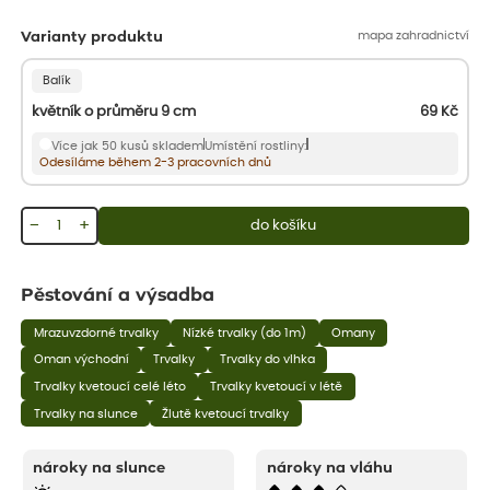
mapa zahradnictví
Varianty produktu
Balík
květník o průměru 9 cm
69
Kč
Více jak 50 kusů skladem
Umístění rostliny:
Odesíláme během 2-3 pracovních dnů
−
+
do košíku
Pěstování a výsadba
Mrazuvzdorné trvalky
Nízké trvalky (do 1m)
Omany
Oman východní
Trvalky
Trvalky do vlhka
Trvalky kvetoucí celé léto
Trvalky kvetoucí v létě
Trvalky na slunce
Žlutě kvetoucí trvalky
nároky na slunce
nároky na vláhu