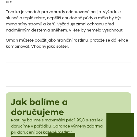
cm.
Trvalka je vhodná pro zahrady orientované na jih. Vyžaduje
slunné a teplé místo, nepříliš chudobné půdy a měla by být
mimo stíny stromů a keřů. Vyžaduje zimní ochranu před
nadměrným deštěm a sněhem. V létě by neměla vyschnout.
Oman můžete použít jako hraniční rostlinu, protože se dá lehce
kombinovat. Vhodný jako solitér.
Jak balíme a
doručujeme
Rostliny balíme s maximální péčí. 99,8 % zásilek
doručíme v pořádku. Garance výměny zdarma,
při doručení poškozené rostliny.