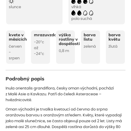
slunce
vlhká
polo suchá
kvete v
mrazuvzdornost
výška
barva
barva
měsících
rostliny v
listu
květu
-20°c
dospělosti
červen
zelená
žlutá
až
0,8 m
-
-24°c
srpen
Podrobný popis
Inula orientalis grandiflora, česky oman východní, pochází
z Malé Asie a Kavkazu. Patří do čeledi Asteraceae –
hvězdnicovité.
Oman východní je trvalka kvetoucí od června do srpna
oranžovou barvou s oranžovým středem. Květy, které vypadají
jako malé slunečnice, se často objevují pouze od 2 let. Listy má
zelené asi 25 cm dlouhé. Dospělá rostlina dorůstá do výšky 80