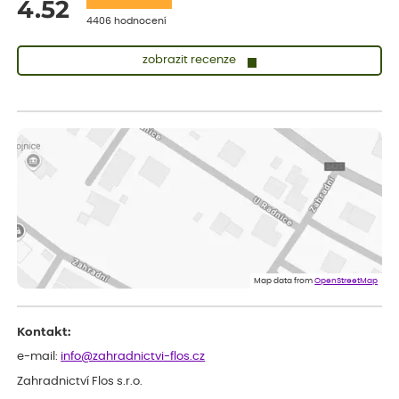
4.52
4406 hodnocení
zobrazit recenze
Lenka
ověřený nákup
dnes
Měla jsem pouze 1objednavku a zatím jsem spokojená se
sazenicemi
Miroslava
ověřený nákup
dnes
Rostliny byly v pořádku, dobře zabalené, celková spokojenost.
Dominika
ověřený nákup
dnes
Doporučuji :). Spokojenost, stromky v pěkném stavu. Jediné, co
Map data from
OpenStreetMap
my chybělo, bylo komunikování nedostupného zboží před
odesláním objednávky, objednali bychom obratem náhradu.
Děkujeme
Kontakt:
e-mail:
info@zahradnictvi-flos.cz
Zahradnictví Flos s.r.o.