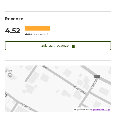
Recenze
4.52
4447 hodnocení
zobrazit recenze
Sandra
ověřený nákup
dnes
vše v naprostém pořádku
Eva
ověřený nákup
dnes
Velmi spokojená dekuji
Jana
ověřený nákup
dnes
Flos je nejlepší &#129321;
Map data from
OpenStreetMap