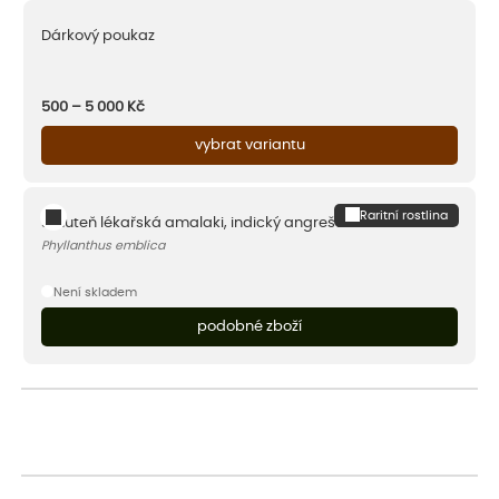
Dárkový poukaz
500 – 5 000
Kč
vybrat variantu
Raritní rostlina
Smuteň lékařská amalaki, indický angrešt
Phyllanthus emblica
Není skladem
podobné zboží