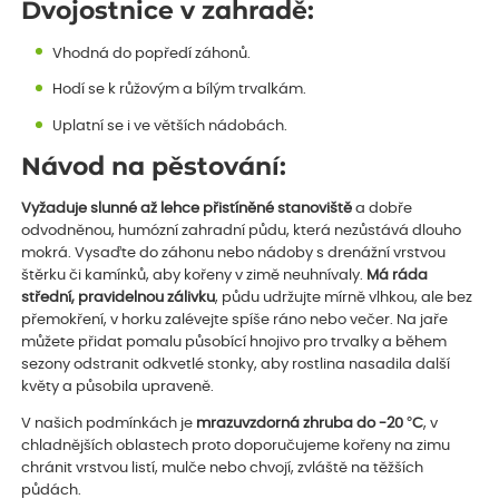
Dvojostnice v zahradě:
Vhodná do popředí záhonů.
Hodí se k růžovým a bílým trvalkám.
Uplatní se i ve větších nádobách.
Návod na pěstování:
Vyžaduje slunné až lehce přistíněné stanoviště
a dobře
odvodněnou, humózní zahradní půdu, která nezůstává dlouho
mokrá. Vysaďte do záhonu nebo nádoby s drenážní vrstvou
štěrku či kamínků, aby kořeny v zimě neuhnívaly.
Má ráda
střední, pravidelnou zálivku
, půdu udržujte mírně vlhkou, ale bez
přemokření, v horku zalévejte spíše ráno nebo večer. Na jaře
můžete přidat pomalu působící hnojivo pro trvalky a během
sezony odstranit odkvetlé stonky, aby rostlina nasadila další
květy a působila upraveně.
V našich podmínkách je
mrazuvzdorná zhruba do -20 °C
, v
chladnějších oblastech proto doporučujeme kořeny na zimu
chránit vrstvou listí, mulče nebo chvojí, zvláště na těžších
půdách.