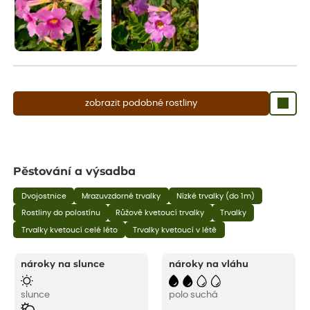
zobrazit podobné rostliny
Pěstování a výsadba
Dvojostnice
Mrazuvzdorné trvalky
Nízké trvalky (do 1m)
Rostliny do polostínu
Růžově kvetoucí trvalky
Trvalky
Trvalky kvetoucí celé léto
Trvalky kvetoucí v létě
nároky na slunce
nároky na vláhu
slunce
polo suchá