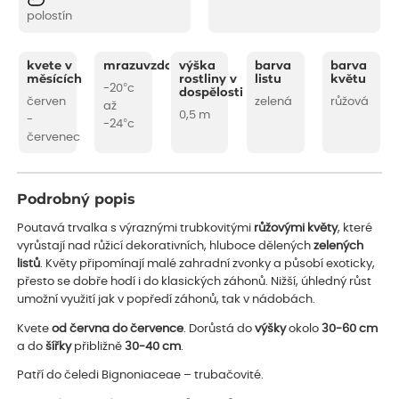
polostín
kvete v
mrazuvzdornost
výška
barva
barva
měsících
rostliny v
listu
květu
-20°c
dospělosti
červen
zelená
růžová
až
0,5 m
-
-24°c
červenec
Podrobný popis
Poutavá trvalka s výraznými trubkovitými
růžovými květy
, které
vyrůstají nad růžicí dekorativních, hluboce dělených
zelených
listů
. Květy připomínají malé zahradní zvonky a působí exoticky,
přesto se dobře hodí i do klasických záhonů. Nižší, úhledný růst
umožní využití jak v popředí záhonů, tak v nádobách.
Kvete
od června do července
. Dorůstá do
výšky
okolo
30-60 cm
a do
šířky
přibližně
30-40 cm
.
Patří do čeledi Bignoniaceae – trubačovité.