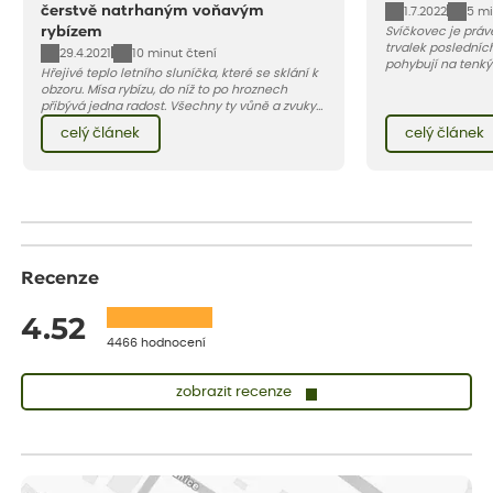
čerstvě natrhaným voňavým
1.7.2022
5 mi
rybízem
Svíčkovec je práv
trvalek posledních
29.4.2021
10 minut čtení
pohybují na tenký
Hřejivé teplo letního sluníčka, které se sklání k
motýli. Jeho krásu
obzoru. Mísa rybízu, do níž to po hroznech
protože začíná kv
přibývá jedna radost. Všechny ty vůně a zvuky
do podzimu. Vybíra
červencové zahrady. Sklizeň rybízu do kuchyně
růžových až tmavě
celý článek
celý článek
vnese neuvěřitelný klid a radost. A taky trochu
bezstarostnosti dětství při mlsání babiččina
drobenkového koláče s rybízem.
Recenze
4.52
4466 hodnocení
zobrazit recenze
Vladimíra
ověřený nákup
dnes