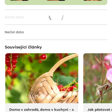
Načíst data
Načítám...
Načíst data
Související články
Doma v zahradě, doma v kuchyni – s
Jak pěstovat 