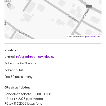
Vše v pořádku, jsem spokojena.
Iveta
ověřený nákup
dnes
Rostlina mi přišla v dobrém stavu, jsem spokojená.
Zuzana
ověřený nákup
dnes
Spokojenost s dodáním kvalitních rostlin
Map data from
OpenStreetMap
Kontakt:
e-mail:
info@zahradnictvi-flos.cz
Zahradnictví Flos s.r.o.
Zahradní 141
250 68 Řež u Prahy
Otevírací doba:
Pondělí až sobota - 8:00 - 17:00
Pátek 1.5.2026 je otevřeno
Pátek 8.5.2026 je zavřeno