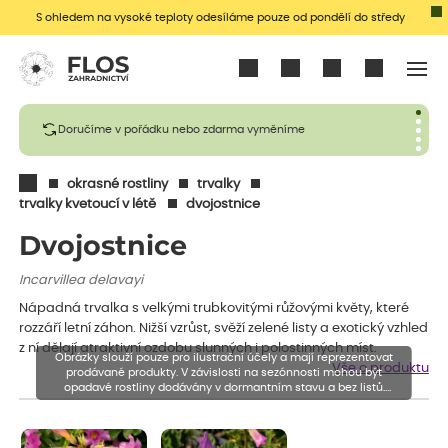
S ohledem na vysoké teploty odesíláme pouze od pondělí do středy
Přihlásit se
Doručíme v pořádku nebo zdarma vyměníme
okrasné rostliny
trvalky
trvalky kvetoucí v létě
dvojostnice
Dvojostnice
Incarvillea delavayi
Nápadná trvalka s velkými trubkovitými růžovými květy, které
rozzáří letní záhon. Nižší vzrůst, svěží zelené listy a exotický vzhled
z ní dělají atraktivní ozdobu slunných i polostinných míst.
Obrázky slouží pouze pro ilustrační účely a mají reprezentovat
Vše o produktu
prodávané produkty. V závislosti na sezónnosti mohou být
opadavé rostliny dodávány v dormantním stavu a bez listů.
Rostliny mohou být také sestřiženy níže, než je uvedená výška,
aby se podpořil nový růst.