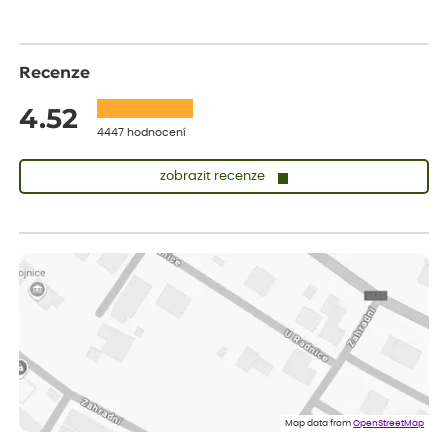
Recenze
4.52
4447 hodnocení
zobrazit recenze
Sandra
ověřený nákup
dnes
vše v naprostém pořádku
Eva
ověřený nákup
dnes
Velmi spokojená dekuji
Jana
ověřený nákup
před 1 dnem
Flos je nejlepší &#129321;
Map data from
OpenStreetMap