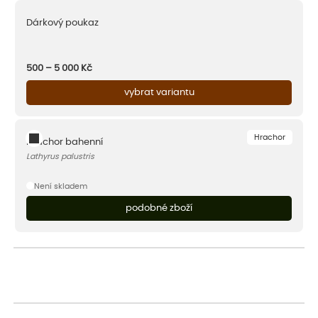
Dárkový poukaz
500 – 5 000
Kč
vybrat variantu
Hrachor
Hrachor bahenní
Lathyrus palustris
Není skladem
podobné zboží