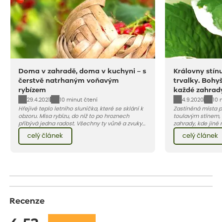
Doma v zahradě, doma v kuchyni – s
Královny stín
čerstvě natrhaným voňavým
trvalky. Bohyš
rybízem
každé zahrad
29.4.2021
4.9.2020
10 minut čtení
10 
Hřejivé teplo letního sluníčka, které se sklání k
Zastíněná místa p
obzoru. Mísa rybízu, do níž to po hroznech
toulavým stínem, o
přibývá jedna radost. Všechny ty vůně a zvuky
zahrady, kde jiné r
červencové zahrady. Sklizeň rybízu do kuchyně
vše jsou lokality
celý článek
celý článek
vnese neuvěřitelný klid a radost. A taky trochu
doporučíme dvě z 
bezstarostnosti dětství při mlsání babiččina
okrasných listem.
drobenkového koláče s rybízem.
odvděčí atraktivn
Recenze