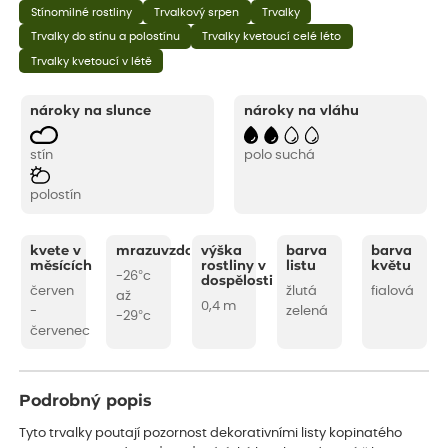
Stínomilné rostliny
Trvalkový srpen
Trvalky
Trvalky do stínu a polostínu
Trvalky kvetoucí celé léto
Trvalky kvetoucí v létě
nároky na slunce
nároky na vláhu
stín
polo suchá
polostín
kvete v
mrazuvzdornost
výška
barva
barva
měsících
rostliny v
listu
květu
-26°c
dospělosti
červen
žlutá
fialová
až
0,4 m
-
zelená
-29°c
červenec
Podrobný popis
Tyto trvalky poutají pozornost dekorativními listy kopinatého