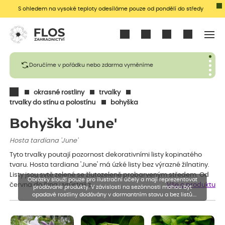
S ohledem na vysoké teploty odesíláme pouze od pondělí do středy
Přihlásit se
Doručíme v pořádku nebo zdarma vyměníme
okrasné rostliny
trvalky
trvalky do stínu a polostínu
bohyška
Bohyška 'June'
Hosta tardiana 'June'
Tyto trvalky poutají pozornost dekorativními listy kopinatého
tvaru. Hosta tardiana 'June' má úzké listy bez výrazné žilnatiny.
Listy jsou sytě zelené se žlutozeleně probarveným středem. Od
Obrázky slouží pouze pro ilustrační účely a mají reprezentovat
června do října vyrůstají z…
Vše o produktu
prodávané produkty. V závislosti na sezónnosti mohou být
opadavé rostliny dodávány v dormantním stavu a bez listů.
Rostliny mohou být také sestřiženy níže, než je uvedená výška,
aby se podpořil nový růst.