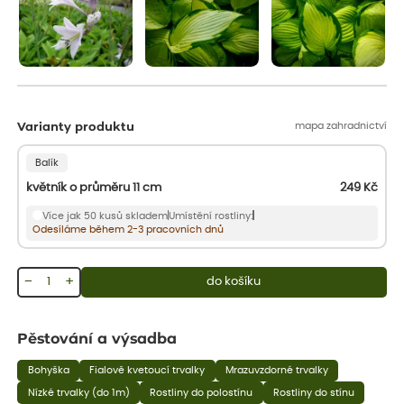
mapa zahradnictví
Varianty produktu
Balík
květník o průměru 11 cm
249
Kč
Více jak 50 kusů skladem
Umístění rostliny:
Odesíláme během 2-3 pracovních dnů
−
+
do košíku
Pěstování a výsadba
Bohyška
Fialově kvetoucí trvalky
Mrazuvzdorné trvalky
Nízké trvalky (do 1m)
Rostliny do polostínu
Rostliny do stínu