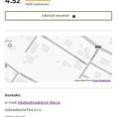
4.52
4406 hodnocení
zobrazit recenze
Lenka
ověřený nákup
dnes
Měla jsem pouze 1objednavku a zatím jsem spokojená se
sazenicemi
Miroslava
ověřený nákup
dnes
Rostliny byly v pořádku, dobře zabalené, celková spokojenost.
Dominika
ověřený nákup
před 1 dnem
Doporučuji :). Spokojenost, stromky v pěkném stavu. Jediné, co
Map data from
OpenStreetMap
my chybělo, bylo komunikování nedostupného zboží před
odesláním objednávky, objednali bychom obratem náhradu.
Děkujeme
Kontakt:
e-mail:
info@zahradnictvi-flos.cz
Zahradnictví Flos s.r.o.