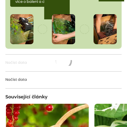
více o balení a dopravě
Načíst data
Načítám...
Načíst data
Související články