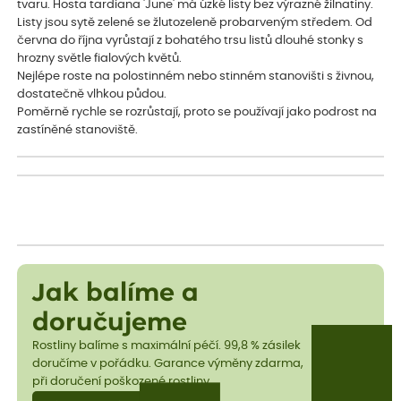
tvaru. Hosta tardiana 'June' má úzké listy bez výrazné žilnatiny.
Listy jsou sytě zelené se žlutozeleně probarveným středem. Od
června do října vyrůstají z bohatého trsu listů dlouhé stonky s
hrozny světle fialových květů.
Nejlépe roste na polostinném nebo stinném stanovišti s živnou,
dostatečně vlhkou půdou.
Poměrně rychle se rozrůstají, proto se používají jako podrost na
zastíněné stanoviště.
Jak balíme a
doručujeme
Rostliny balíme s maximální péčí. 99,8 % zásilek
doručíme v pořádku. Garance výměny zdarma,
při doručení poškozené rostliny.