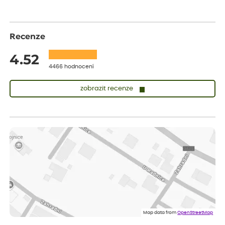
Recenze
4.52
4466 hodnocení
zobrazit recenze
Vladimíra
ověřený nákup
dnes
Vše v pořádku, jsem spokojena.
Iveta
ověřený nákup
dnes
Rostlina mi přišla v dobrém stavu, jsem spokojená.
Zuzana
ověřený nákup
dnes
Spokojenost s dodáním kvalitních rostlin
Map data from
OpenStreetMap