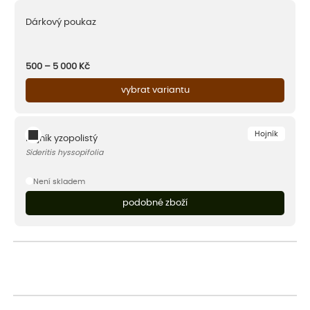
Dárkový poukaz
500 – 5 000
Kč
vybrat variantu
Hojník
Hojník yzopolistý
Sideritis hyssopifolia
Není skladem
podobné zboží