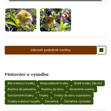
Rostliny mohou být také sestřiženy níže, než je uvedená výška,
aby se podpořil nový růst.
zobrazit podobné rostliny
Pěstování a výsadba
Bíle kvetoucí trvalky
Mrazuvzdorné trvalky
Nízké trvalky (do 1m)
Rostliny do polostínu
Rostliny do stínu
Stínomilné rostliny
Suchomilné trvalky
Trvalky
Trvalky do stínu a polostínu
Trvalky kvetoucí na jaře
Čemeřice
Čemeřice východní