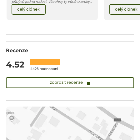
se, jak můžete za
přibývá jedna radost. Všechny ty vůně a zvuky
záhon, terasu či b
červencové zahrady. Sklizeň rybízu do kuchyně
celý článek
celý článek
obléknout i vy.
vnese neuvěřitelný klid a radost. A taky trochu
bezstarostnosti dětství při mlsání babiččina
drobenkového koláče s rybízem.
Recenze
4.52
4426 hodnocení
zobrazit recenze
Zuzana
ověřený nákup
dnes
Vše přišlo velice rychle krásně zabalené. Rostlinky po přesazení
velice dobře prospívají
Jarda
ověřený nákup
dnes
Dobrý den, byli jsme spokojeni