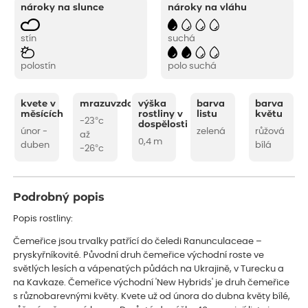
nároky na slunce
nároky na vláhu
stín
suchá
polostín
polo suchá
kvete v
mrazuvzdornost
výška
barva
barva
měsících
rostliny v
listu
květu
-23°c
dospělosti
únor -
zelená
růžová
až
0,4 m
duben
bílá
-26°c
Podrobný popis
Popis rostliny:
Čemeřice jsou trvalky patřící do čeledi Ranunculaceae –
pryskyřníkovité. Původní druh čemeřice východní roste ve
světlých lesích a vápenatých půdách na Ukrajině, v Turecku a
na Kavkaze. Čemeřice východní 'New Hybrids' je druh čemeřice
s různobarevnými květy. Kvete už od února do dubna květy bílé,