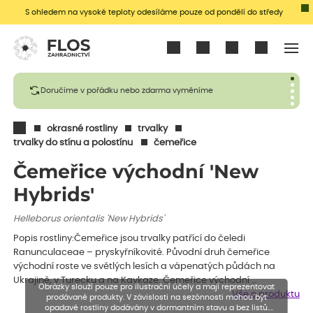
S ohledem na vysoké teploty odesíláme pouze od pondělí do středy
Přihlásit se
Doručíme v pořádku nebo zdarma vyměníme
okrasné rostliny
trvalky
trvalky do stínu a polostínu
čemeřice
Čemeřice východní 'New
Hybrids'
Helleborus orientalis 'New Hybrids'
Popis rostliny:Čemeřice jsou trvalky patřící do čeledi
Ranunculaceae – pryskyřníkovité. Původní druh čemeřice
východní roste ve světlých lesích a vápenatých půdách na
Ukrajině, v Turecku a na Kavkaze. Čemeřice východní …
Obrázky slouží pouze pro ilustrační účely a mají reprezentovat
Vše o produktu
prodávané produkty. V závislosti na sezónnosti mohou být
opadavé rostliny dodávány v dormantním stavu a bez listů.