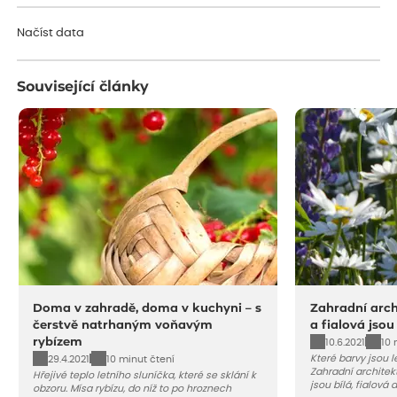
Načítám...
Načíst data
Související články
Doma v zahradě, doma v kuchyni – s
Zahradní archi
čerstvě natrhaným voňavým
a fialová jsou
rybízem
10.6.2021
10 
Které barvy jsou 
29.4.2021
10 minut čtení
Zahradní architekt
Hřejivé teplo letního sluníčka, které se sklání k
jsou bílá, fialová
obzoru. Mísa rybízu, do níž to po hroznech