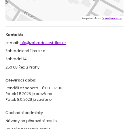
Lenka
ověřený nákup
dnes
Eshop, objednání bylo v pořádku, žádný problém. Jen jsem byla
Map data from
OpenStreetMap
smutná z dodávky jedné kytky, která nebyla v nejlepší kondici a i
po zasazení vypadá spíše, že odejde, než že se chytne. Byla to
celkově slabá rostlina oproti ostatním.
Kontakt:
e-mail:
info@zahradnictvi-flos.cz
Zahradnictví Flos s.r.o.
Zahradní 141
250 68 Řež u Prahy
Otevírací doba:
Pondělí až sobota - 8:00 - 17:00
Pátek 1.5.2026 je otevřeno
Pátek 8.5.2026 je zavřeno
Obchodní podmínky
Návody na pěstování rostlin