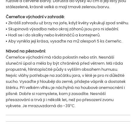
růžové a červené barvy. Dorůstá do výšky 40 cm a její listy jsou
stálezelené, krásně velké a mají tmavě zelenou barvu.
Čemeřice východní v zahradě:
• Zkrášlí zahradu už brzy na jaře, když květy vykukují zpod sněhu.
• Skupinová výsadba nebo okraj záhonů jsou pro ni ideální.
• Hodí se i do skalky nebo květináčů a kontejnerů.
• Aby vynikla její krása, vysaďte na m2 alespoň 5 ks čemeřic.
Návod na pěstování:
Čemeřice východní má ráda polostín nebo stín. Nesnáší
sluneční úpal a měla by být chráněná před větrem. Má ráda
propustné, hlinitopísčité půdy s vyšším obsahem humusu.
Nejvíc vláhy potřebuje na začátku jara, v létě je pro ni důležité
sucho. Vysaďte ji hlouběji do země, přidejte vápník a dostatek
štěrku. Při velkém vlhku je náchylná na houbové onemocnění i
plísně. Dobře si rozmyslete, kam ji zasadíte. Nesnáší
přesazování a trvá ji i několik let, než po přesazení zvonu
vykvete. Je mrazuvzdorná do -39°C.