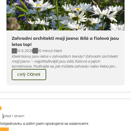
Zahradní architekti mají jasno: Bílá a fialová jsou
letos top!
10.6.2021
10 minut čtení
Které barvy jsou letos v zahradách trendy? Zahradní architekti
mají jasno – nejpřitažlivější jsou bílá, fialová a jejich
kombinace. Podívejte se, jak můžete zahradu nebo třeba jen
jeden záhon, terasu či balkon do bílo-fialových tónů
celý článek
obléknout i vy.
před 1 dnem
1objednavku a zatím jsem spokojená se sazenicemi