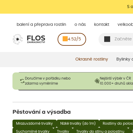
S 
balení a přeprava rostlin
o nás
kontakt
velkoo
4.52/5
Okrasné rostliny
Bylinky
Obrázky slouží pouze pro ilustrační účely a mají reprezentovat
Doručíme v pořádku nebo
Nejširší výběr v ČR
opadavé rostliny dodávány v dormantním stavu a bez listů. R
zdarma vyměníme
10.000+ druhů sk
výška, aby se podpo
Pěstování a výsadba
Mrazuvzdorné trvalky
Nízké trvalky (do 1m)
Rostliny do polos
Suchomilné trvalky
Trvalky
Trvalky do stínu a polostínu