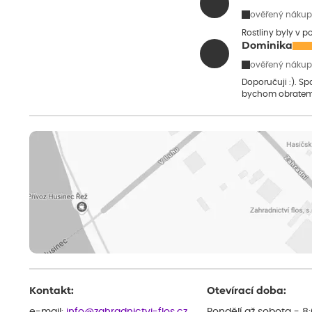
ověřený nákup
Rostliny byly v 
Dominika
ověřený nákup
Doporučuji :). S
bychom obratem
Kontakt:
Otevírací doba:
e-mail:
info@zahradnictvi-flos.cz
Pondělí až sobota - 8