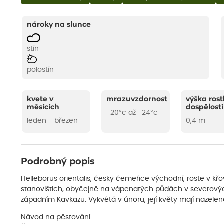
nároky na slunce
stín
polostín
kvete v
mrazuvzdornost
výška rost
měsících
dospělosti
-20°c až -24°c
leden - březen
0,4 m
Podrobný popis
Helleborus orientalis, česky čemeřice východní, roste v kř
stanovištích, obyčejně na vápenatých půdách v severový
západním Kavkazu. Vykvétá v únoru, její květy mají nazelen
Návod na pěstování: