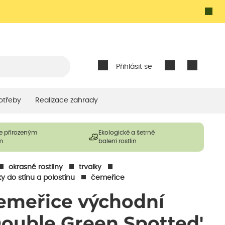
Přihlásit se
otřeby
Realizace zahrady
e přirozeným
Ekologické a šetrné
m
balení rostlin
okrasné rostliny
trvalky
ky do stínu a polostínu
čemeřice
emeřice východní
Double Green Spotted'