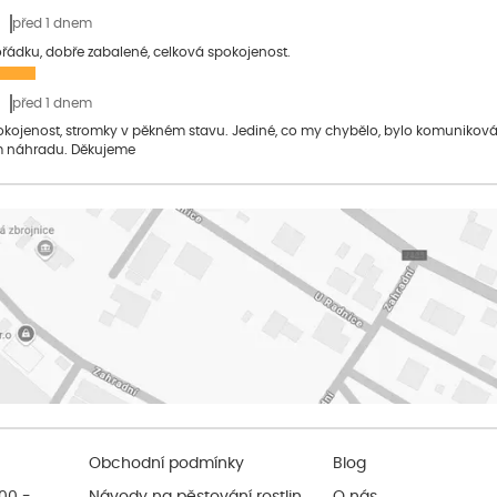
před 1 dnem
pořádku, dobře zabalené, celková spokojenost.
před 1 dnem
pokojenost, stromky v pěkném stavu. Jediné, co my chybělo, bylo komuniko
 náhradu. Děkujeme
Obchodní podmínky
Blog
:00 -
Návody na pěstování rostlin
O nás