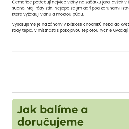
Čemeřice potřebují nejvíce vláhy na začátku jara, avšak v lé
sucho. Mají rády stín. Nejlépe se jim daří pod korunami listn
které vyžadují vláhu a mokrou půdu.
Vysazujeme je na záhony v blízkosti chodníků nebo do kvě
rády teplo, v místnosti s pokojovou teplotou rychle uvadají.
Jak balíme a
doručujeme