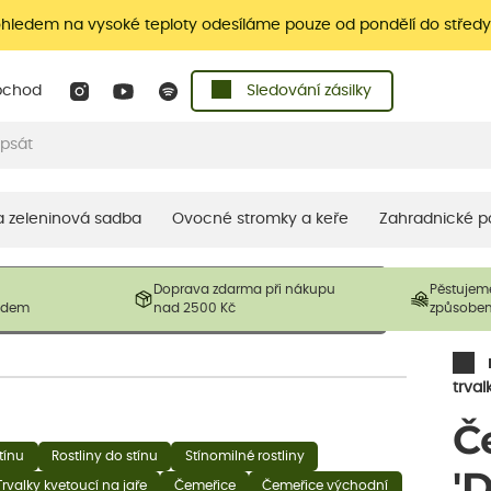
ohledem na vysoké teploty odesíláme pouze od pondělí do středy
bchod
Sledování zásilky
 a zeleninová sadba
Ovocné stromky a keře
Zahradnické p
 prodávané produkty. V závislosti na sezónnosti mohou být
Doprava zdarma při nákupu
Pěstujem
ostliny mohou být také sestřiženy níže, než je uvedená
ladem
nad 2500 Kč
způsobe
řil nový růst.
trval
Č
tínu
Rostliny do stínu
Stínomilné rostliny
'
Trvalky kvetoucí na jaře
Čemeřice
Čemeřice východní