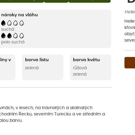
Helle
nároky na vláhu
Helle
křovi
suchá
obyč
seve
polo suchá
liny v
barva listu
barva květu
zelená
růžová
zelená
ovinách, v lesech, na travnatých a skalnatých
chodním Řecku, severním Turecku a ve středním a
alou barvu.