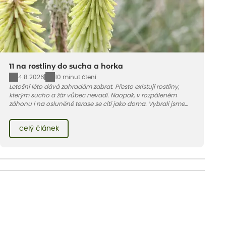
11 na rostliny do sucha a horka
4.8.2026
10 minut čtení
Letošní léto dává zahradám zabrat. Přesto existují rostliny,
kterým sucho a žár vůbec nevadí. Naopak, v rozpáleném
záhonu i na osluněné terase se cítí jako doma. Vybrali jsme
pro vás 11 tipů na odolné druhy, které zvládnou horké a suché
léto bez pravidelné zálivky. Pojďme se podívat, které to jsou.
celý článek