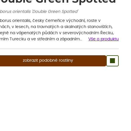
borus orientalis 'Double Green Spotted'
borus orientalis, česky čemeřice východní, roste v
nách, v lesech, na travnatých a skalnatých stanovištích,
ejně na vápenatých půdách v severovýchodním Řecku,
rním Turecku a ve středním a západním…
Vše o produktu
zobrazit podobné rostliny