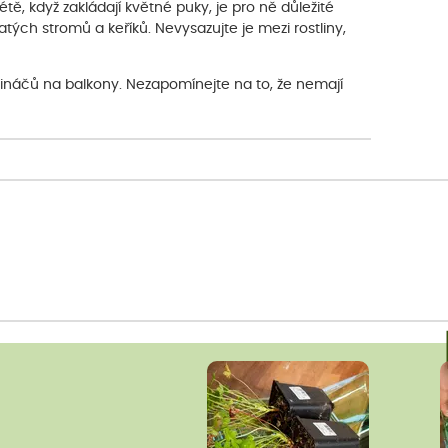
tě, když zakládají květné puky, je pro ně důležité
atých stromů a keříků. Nevysazujte je mezi rostliny,
tináčů na balkony. Nezapomínejte na to, že nemají