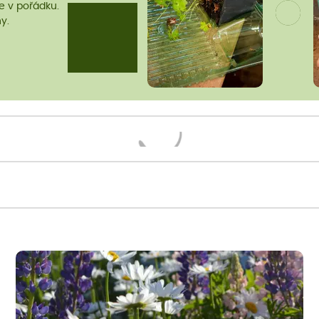
me v pořádku.
y.
Načítám...