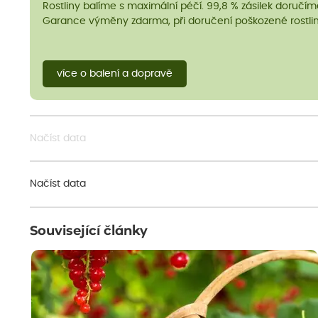
Rostliny balíme s maximální péčí. 99,8 % zásilek doručí
Garance výměny zdarma, při doručení poškozené rostlin
více o balení a dopravě
Načíst data
Načíst data
Související články