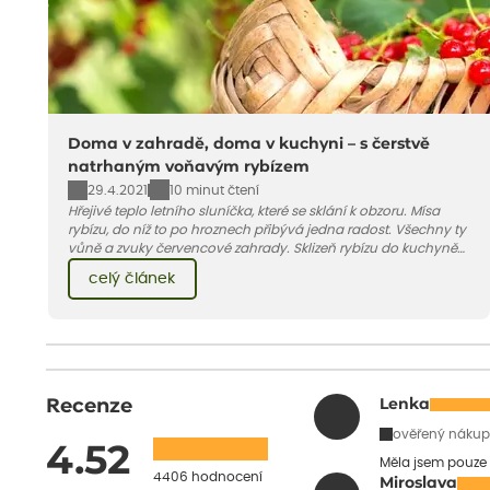
Doma v zahradě, doma v kuchyni – s čerstvě
natrhaným voňavým rybízem
29.4.2021
10 minut čtení
Hřejivé teplo letního sluníčka, které se sklání k obzoru. Mísa
rybízu, do níž to po hroznech přibývá jedna radost. Všechny ty
vůně a zvuky červencové zahrady. Sklizeň rybízu do kuchyně
vnese neuvěřitelný klid a radost. A taky trochu bezstarostnosti
celý článek
dětství při mlsání babiččina drobenkového koláče s rybízem.
Recenze
Lenka
ověřený nákup
4.52
Měla jsem pouze 
4406 hodnocení
Miroslava