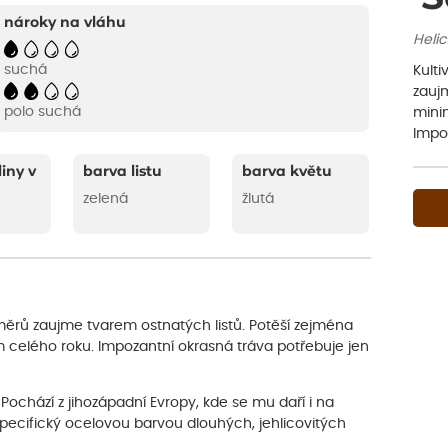
nároky na vláhu
Helic
suchá
Kulti
zaujm
polo suchá
mini
Impo
liny v
barva listu
barva květu
zelená
žlutá
rozměrů zaujme tvarem ostnatých listů. Potěší zejména
m celého roku. Impozantní okrasná tráva potřebuje jen
Pochází z jihozápadní Evropy, kde se mu daří i na
e specifický ocelovou barvou dlouhých, jehlicovitých