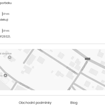
 pořádku
dnes
dekuji
dnes
&#129321;
Obchodní podmínky
Blog