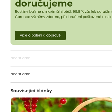
doručujeme
Rostliny balíme s maximální péčí. 99,8 % zásilek doručí
Garance výměny zdarma, při doručení poškozené rostlin
více o balení a dopravě
Načíst data
Načíst data
Související články