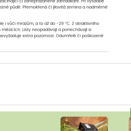
začínající či zaneprázdněné zahrádkáře. Při výsadbě
ustné půdě. Přemokřená či jílovitá zemina a nadměrné
ale i vůči mrazům, a to až do -29 °C. Z atraktivního
h měsících. Listy neopadávají a ponechávají si
é nevyžaduje extra pozornost. Odumřelé či poškozené