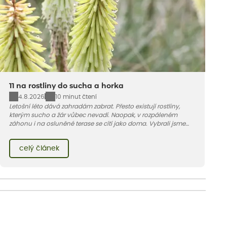
11 na rostliny do sucha a horka
4.8.2026
10 minut čtení
Letošní léto dává zahradám zabrat. Přesto existují rostliny,
kterým sucho a žár vůbec nevadí. Naopak, v rozpáleném
záhonu i na osluněné terase se cítí jako doma. Vybrali jsme
pro vás 11 tipů na odolné druhy, které zvládnou horké a suché
léto bez pravidelné zálivky. Pojďme se podívat, které to jsou.
celý článek