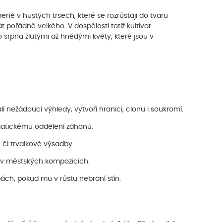
eně v hustých trsech, které se rozrůstají do tvaru
 pořádně velkého. V dospělosti totiž kultivar
o srpna žlutými až hnědými květy, které jsou v
lí nežádoucí výhledy, vytvoří hranici, clonu i soukromí.
ematickému oddělení záhonů.
u či trvalkové výsadby.
i v městských kompozicích.
ách, pokud mu v růstu nebrání stín.