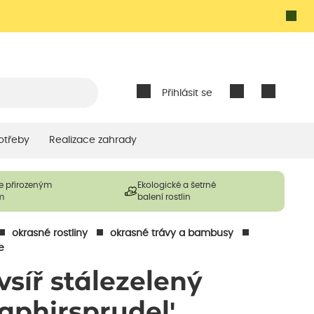
Přihlásit se
otřeby
Realizace zahrady
e přirozeným
Ekologické a šetrné
m
balení rostlin
okrasné rostliny
okrasné trávy a bambusy
e
vsíř stálezelený
Saphirsprudel'