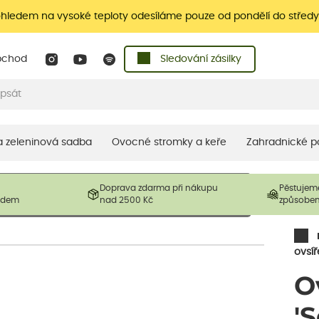
ohledem na vysoké teploty odesíláme pouze od pondělí do středy
bchod
Sledování zásilky
 a zeleninová sadba
Ovocné stromky a keře
Zahradnické p
 prodávané produkty. V závislosti na sezónnosti mohou být
Doprava zdarma při nákupu
Pěstujem
ostliny mohou být také sestřiženy níže, než je uvedená
ladem
nad 2500 Kč
způsobe
řil nový růst.
ovsíř
O
'