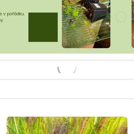
me v pořádku.
y.
Načítám...