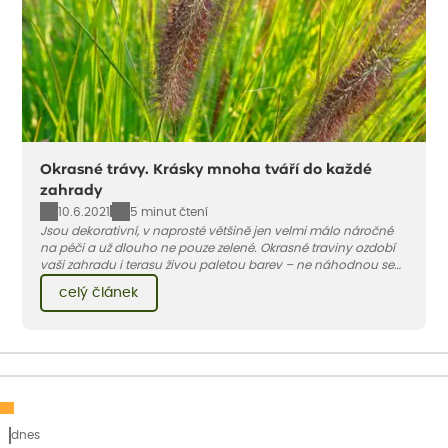
Okrasné trávy. Krásky mnoha tváří do každé
zahrady
10.6.2021
5 minut čtení
Jsou dekorativní, v naprosté většině jen velmi málo náročné
na péči a už dlouho ne pouze zelené. Okrasné traviny ozdobí
vaši zahradu i terasu živou paletou barev – ne náhodnou se
jedna z nejoblíbenějších jmenuje ozdobnice.
celý článek
dnes