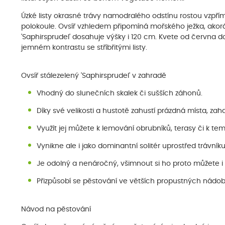
Úzké listy okrasné trávy namodralého odstínu rostou vzpřím
polokoule. Ovsíř vzhledem připomíná mořského ježka, akorát
'Saphirsprudel' dosahuje výšky i 120 cm. Kvete od června d
jemném kontrastu se stříbřitými listy.
Ovsíř stálezelený 'Saphirsprudel' v zahradě
Vhodný do slunečních skalek či sušších záhonů.
Díky své velikosti a hustotě zahustí prázdná místa, zaha
Využít jej můžete k lemování obrubníků, terasy či k t
Vynikne ale i jako dominantní solitér uprostřed trávník
Je odolný a nenáročný, všimnout si ho proto můžete 
Přizpůsobí se pěstování ve větších propustných nádob
Návod na pěstování