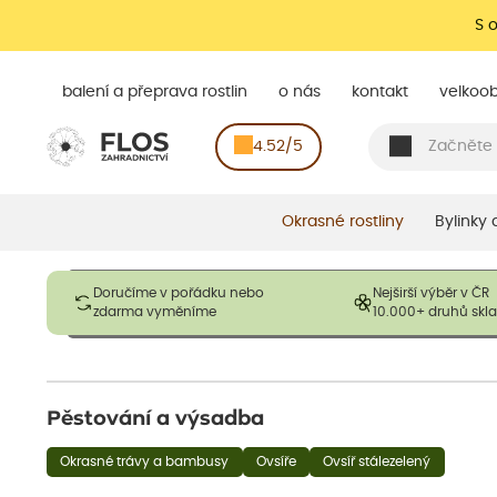
S 
balení a přeprava rostlin
o nás
kontakt
velkoo
4.52/5
Okrasné rostliny
Bylinky
Obrázky slouží pouze pro ilustrační účely a mají reprezentovat
Doručíme v pořádku nebo
Nejširší výběr v ČR
opadavé rostliny dodávány v dormantním stavu a bez listů. R
zdarma vyměníme
10.000+ druhů sk
výška, aby se podpo
Pěstování a výsadba
Okrasné trávy a bambusy
Ovsíře
Ovsíř stálezelený