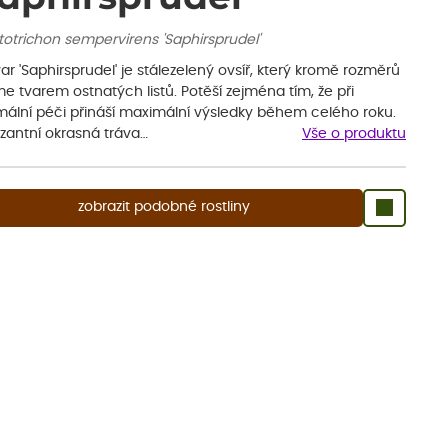
totrichon sempervirens 'Saphirsprudel'
var 'Saphirsprudel' je stálezelený ovsíř, který kromě rozměrů
e tvarem ostnatých listů. Potěší zejména tím, že při
mální péči přináší maximální výsledky během celého roku.
zantní okrasná tráva…
Vše o produktu
zobrazit podobné rostliny