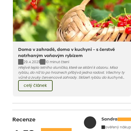
Doma v zahradě, doma v kuchyni – s čerstvě
natrhaným voňavým rybízem
29.4.2021
10 minut čtení
Hřejivé teplo letního sluníčka, které se sklání k obzoru. Mísa
rybízu, do níž to po hroznech přibývá jedna radost. Všechny ty
vůně a zvuky červencové zahrady. Sklizeň rybízu do kuchyně
vnese neuvěřitelný klid a radost. A taky trochu bezstarostnosti
celý článek
dětství při mlsání babiččina drobenkového koláče s rybízem.
Recenze
Sandra
ověřený nákup