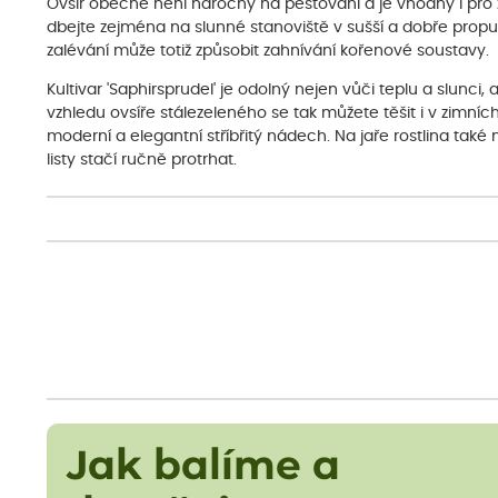
Ovsíř obecně není náročný na pěstování a je vhodný i pro 
dbejte zejména na slunné stanoviště v sušší a dobře prop
zalévání může totiž způsobit zahnívání kořenové soustavy.
Kultivar 'Saphirsprudel' je odolný nejen vůči teplu a slunci, 
vzhledu ovsíře stálezeleného se tak můžete těšit i v zimníc
moderní a elegantní stříbřitý nádech. Na jaře rostlina tak
listy stačí ručně protrhat.
Jak balíme a