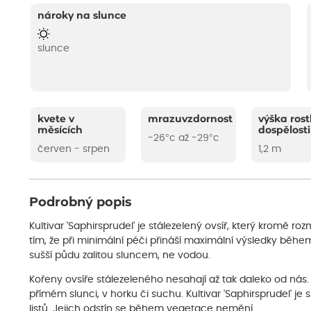
nároky na slunce
slunce
kvete v
mrazuvzdornost
výška rost
měsících
dospělosti
-26°c až -29°c
červen - srpen
1,2 m
Podrobný popis
Kultivar 'Saphirsprudel' je stálezelený ovsíř, který kromě 
tím, že při minimální péči přináší maximální výsledky běhe
sušší půdu zalitou sluncem, ne vodou.
Kořeny ovsíře stálezeleného nesahají až tak daleko od nás. 
přímém slunci, v horku či suchu. Kultivar 'Saphirsprudel' j
listů. Jejich odstín se během vegetace nemění.