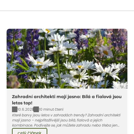
Zahradní architekti mají jasno: Bílá a fialová jsou
letos top!
10.6.2021
10 minut čtení
Které barvy jsou letos v zahradách trendy? Zahradní architekti
mají jasno – nejpřitažlivější jsou bílá, fialová a jejich
kombinace. Podívejte se, jak můžete zahradu nebo třeba jen
jeden záhon, terasu či balkon do bílo-fialových tónů
celý článek