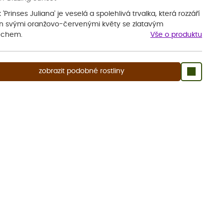
k 'Prinses Juliana' je veselá a spolehlivá trvalka, která rozzáří
n svými oranžovo-červenými květy se zlatavým
echem.
Vše o produktu
zobrazit podobné rostliny