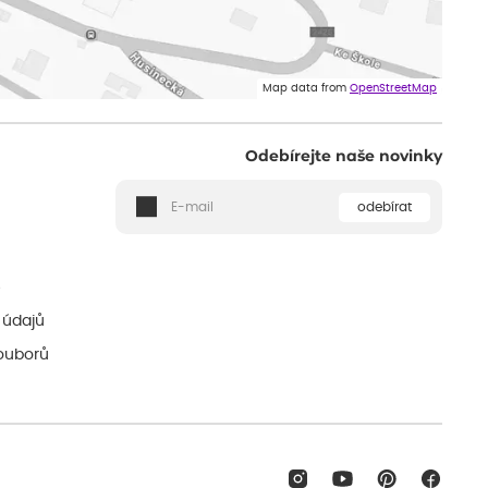
Map data from
OpenStreetMap
Odebírejte naše novinky
odebírat
ě
 údajů
ouborů