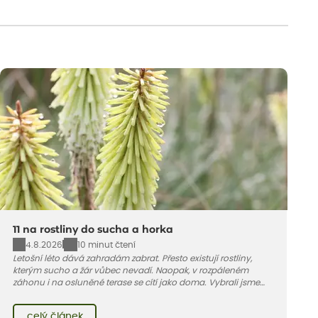
11 na rostliny do sucha a horka
4.8.2026
10 minut čtení
Letošní léto dává zahradám zabrat. Přesto existují rostliny,
kterým sucho a žár vůbec nevadí. Naopak, v rozpáleném
záhonu i na osluněné terase se cítí jako doma. Vybrali jsme
pro vás 11 tipů na odolné druhy, které zvládnou horké a suché
léto bez pravidelné zálivky. Pojďme se podívat, které to jsou.
celý článek