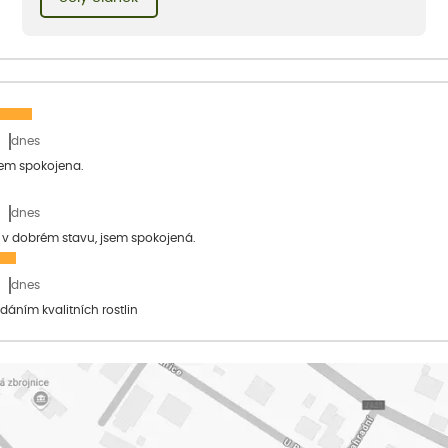
obléknout i vy.
dnes
sem spokojena.
dnes
a v dobrém stavu, jsem spokojená.
dnes
dáním kvalitních rostlin