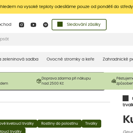
ohledem na vysoké teploty odesíláme pouze od pondělí do středy
bchod
Sledování zásilky
 a zeleninová sadba
Ovocné stromky a keře
Zahradnické p
 prodávané produkty. V závislosti na sezónnosti mohou být
Doprava zdarma při nákupu
Pěstujem
ostliny mohou být také sestřiženy níže, než je uvedená
ladem
nad 2500 Kč
způsobe
řil nový růst.
trval
K
vě kvetoucí trvalky
Rostliny do polostínu
Trvalky
toucí trvalky
Geum