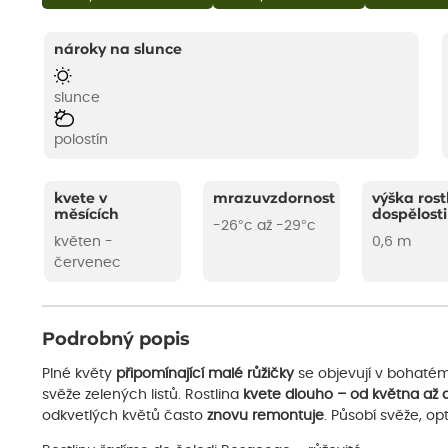
nároky na slunce
slunce
polostín
kvete v
mrazuvzdornost
výška rost
měsících
dospělosti
-26°c až -29°c
květen -
0,6 m
červenec
Podrobný popis
Plné květy
připomínající malé růžičky
se objevují v bohaté
svěže zelených listů. Rostlina
kvete dlouho – od května až
odkvetlých květů často
znovu remontuje
. Působí svěže, op