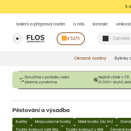
S 
balení a přeprava rostlin
o nás
kontakt
velkoo
4.52/5
Okrasné rostliny
Bylinky
Obrázky slouží pouze pro ilustrační účely a mají reprezentovat
Doručíme v pořádku nebo
Nejširší výběr v ČR
opadavé rostliny dodávány v dormantním stavu a bez listů. R
zdarma vyměníme
10.000+ druhů sk
výška, aby se podpo
Pěstování a výsadba
Kuklíky
Mrazuvzdorné trvalky
Nízké trvalky (do 1m)
Oranžo
Trvalky kvetoucí celé léto
Trvalky kvetoucí v létě
Červeně kve