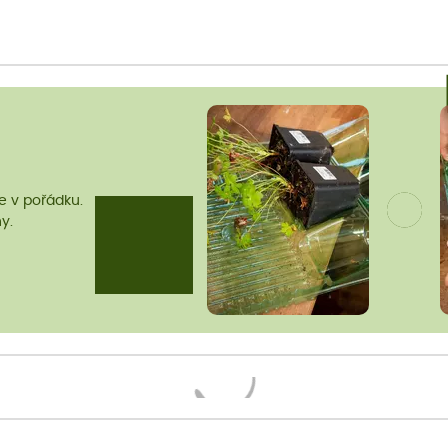
me v pořádku.
y.
Načítám...