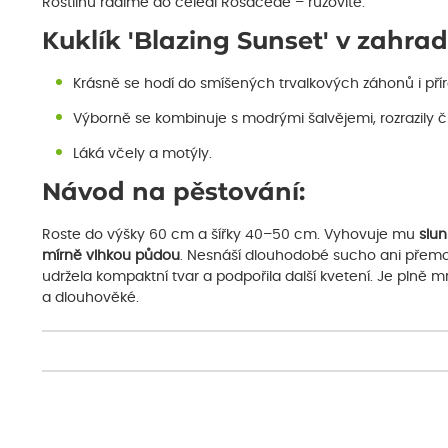
Rostlinu řadíme do čeledi Rosaceae – růžovité.
Kuklík 'Blazing Sunset' v zahrad
Krásně se hodí do smíšených trvalkových záhonů i př
Výborně se kombinuje s modrými šalvějemi, rozrazily 
Láká včely a motýly.
Návod na pěstování:
Roste do výšky 60 cm a šířky 40–50 cm. Vyhovuje mu
slun
mírně vlhkou půdou
. Nesnáší dlouhodobé sucho ani přemokř
udržela kompaktní tvar a podpořila další kvetení. Je plně m
a dlouhověké.