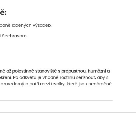
ě:
írodně laděných výsadeb.
či čechravami.
né až polostinné stanoviště s propustnou, humózní a
ení. Po odkvětu je vhodné rostlinu seříznout, aby si
razuvzdorný a patří mezi trvalky, které jsou nenáročné