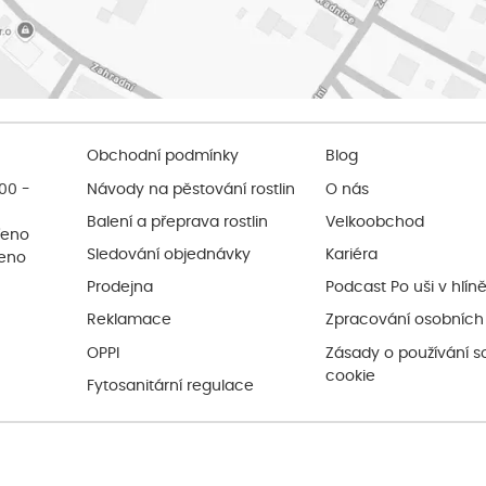
Obchodní podmínky
Blog
:00 -
Návody na pěstování rostlin
O nás
Balení a přeprava rostlin
Velkoobchod
řeno
Sledování objednávky
Kariéra
řeno
Prodejna
Podcast Po uši v hlín
Reklamace
Zpracování osobních
OPPI
Zásady o používání s
cookie
Fytosanitární regulace