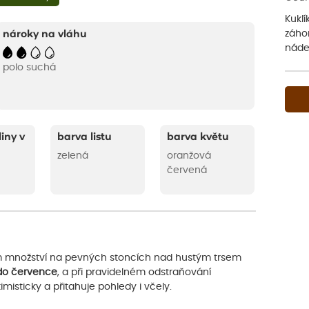
Kuklí
záho
nároky na vláhu
nád
polo suchá
liny v
barva listu
barva květu
zelená
oranžová
červená
m množství na pevných stoncích nad hustým trsem
 do července
, a při pravidelném odstraňování
timisticky a přitahuje pohledy i včely.