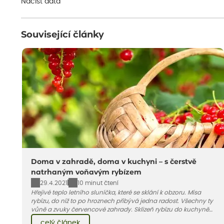
Načíst data
Související články
Doma v zahradě, doma v kuchyni – s čerstvě
natrhaným voňavým rybízem
29.4.2021
10 minut čtení
Hřejivé teplo letního sluníčka, které se sklání k obzoru. Mísa
rybízu, do níž to po hroznech přibývá jedna radost. Všechny ty
vůně a zvuky červencové zahrady. Sklizeň rybízu do kuchyně
vnese neuvěřitelný klid a radost. A taky trochu bezstarostnosti
celý článek