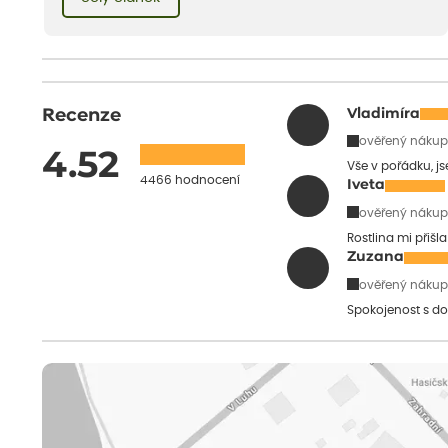
dětství při mlsání babiččina drobenkového koláče s rybízem.
Recenze
Vladimíra
ověřený nákup
4.52
Vše v pořádku, j
4466 hodnocení
Iveta
ověřený nákup
Rostlina mi přišl
Zuzana
ověřený nákup
Spokojenost s do