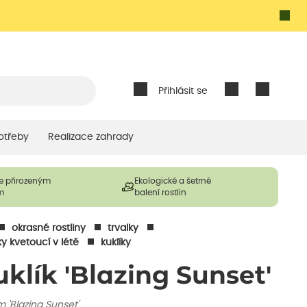
Přihlásit se
otřeby
Realizace zahrady
e přirozeným
Ekologické a šetrné
m
balení rostlin
okrasné rostliny
trvalky
ky kvetoucí v létě
kuklíky
uklík 'Blazing Sunset'
 'Blazing Sunset'