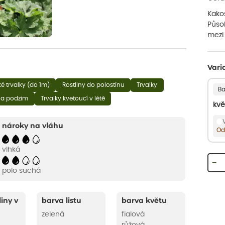
Kako
Působ
mezi 
Vari
ké trvalky (do 1m)
Rostliny do polostínu
Trvalky
Ba
 na podzim
Trvalky kvetoucí v létě
kvě
nároky na vláhu
Od
vlhká
−
polo suchá
liny v
barva listu
barva květu
zelená
fialová
růžová