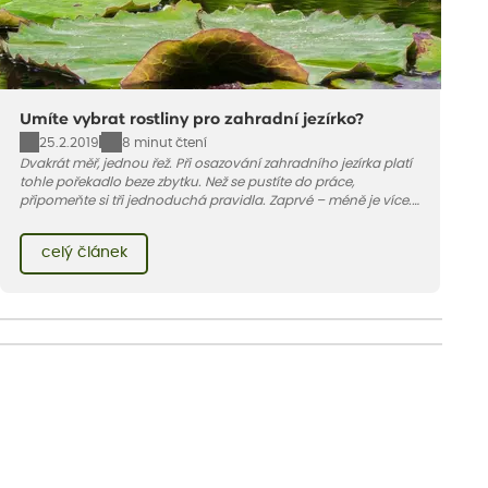
Umíte vybrat rostliny pro zahradní jezírko?
25.2.2019
8 minut čtení
Dvakrát měř, jednou řež. Při osazování zahradního jezírka platí
tohle pořekadlo beze zbytku. Než se pustíte do práce,
připomeňte si tři jednoduchá pravidla. Zaprvé – méně je více.
V optimálním případě by měly být dvě třetiny vodní plochy
volné. Za druhé – menší mají přednost. Do popředí vždy
celý článek
vysaďte nižší rostliny, už proto, že bude lépe vidět na hladinu.
Třeba na lekníny.