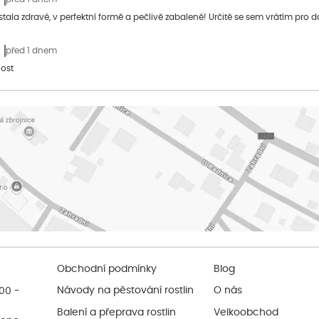
stala zdravé, v perfektní formě a pečlivě zabalené! Určitě se sem vrátím pro d
před 1 dnem
ost
Obchodní podmínky
Blog
:00 -
Návody na pěstování rostlin
O nás
Balení a přeprava rostlin
Velkoobchod