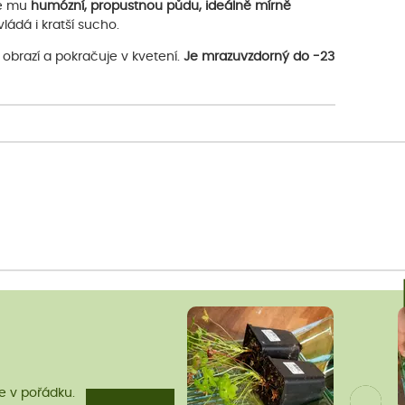
e mu
humózní, propustnou půdu, ideálně mírně
ládá i kratší sucho.
u obrazí a pokračuje v kvetení.
Je mrazuvzdorný do -23
me v pořádku.