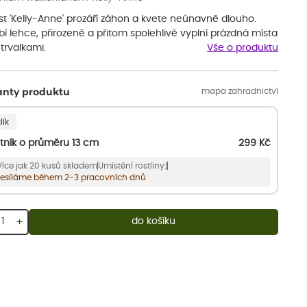
st 'Kelly-Anne' prozáří záhon a kvete neúnavně dlouho.
í lehce, přirozeně a přitom spolehlivě vyplní prázdná místa
trvalkami.
Vše o produktu
mapa zahradnictví
anty produktu
lík
tník o průměru 13 cm
299
Kč
Více jak 20 kusů skladem
Umístění rostliny:
esíláme během 2-3 pracovních dnů
+
do košíku