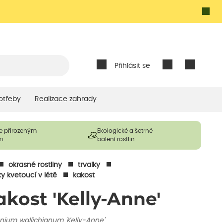
Přihlásit se
otřeby
Realizace zahrady
e přirozeným
Ekologické a šetrné
m
balení rostlin
okrasné rostliny
trvalky
ky kvetoucí v létě
kakost
akost 'Kelly-Anne'
nium wallichianum 'Kelly-Anne'