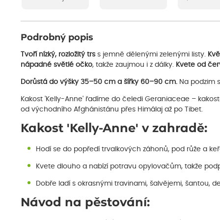
Podrobný popis
Tvoří nízký, rozložitý trs
s jemně dělenými zelenými listy.
Kvě
nápadné světlé očko
, takže zaujmou i z dálky.
Kvete od čer
Dorůstá do výšky 35–50 cm a šířky 60–90 cm.
Na podzim se
Kakost 'Kelly-Anne' řadíme do čeledi Geraniaceae – kakost
od východního Afghánistánu přes Himálaj až po Tibet.
Kakost 'Kelly-Anne' v zahradě:
Hodí se do popředí trvalkových záhonů, pod růže a keře
Kvete dlouho a nabízí potravu opylovačům, takže podpo
Dobře ladí s okrasnými travinami, šalvějemi, šantou, 
Návod na pěstování: