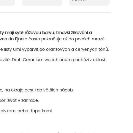
ty mají sytě růžovou barvu
,
tmavší žilkování a
vna do října
a často pokračuje až do prvních mrazů.
 listy umí vybarvit do oranžových a červených tónů.
ovité. Druh Geranium wallichianum pochází z oblasti
, na okraje cest i do větších nádob.
ří život v zahradě.
denivkami nebo třapatkami.