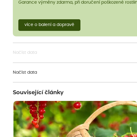
Garance výměny zdarma, při doručení poškozené rostlin
více o balení a dopravě
Načíst data
Načíst data
Související články