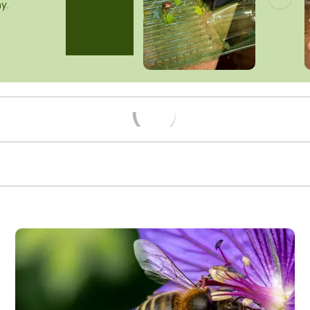
y.
Načítám...