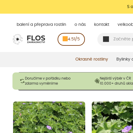
S 
balení a přeprava rostlin
o nás
kontakt
velkoo
4.51/5
Okrasné rostliny
Bylinky
Obrázky slouží pouze pro ilustrační účely a mají reprezentovat
Doručíme v pořádku nebo
Nejširší výběr v ČR
opadavé rostliny dodávány v dormantním stavu a bez listů. R
zdarma vyměníme
10.000+ druhů sk
výška, aby se podpo