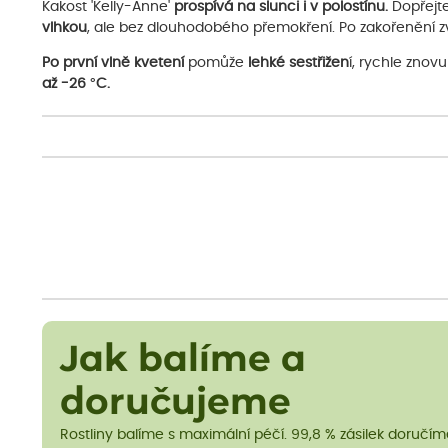
Kakost 'Kelly-Anne'
prospívá na slunci i v polostínu.
Dopřejt
vlhkou
, ale bez dlouhodobého přemokření. Po zakořenění zv
Po první vlně kvetení
pomůže
lehké sestřižen
í, rychle znov
až -26 °C.
Jak balíme a
doručujeme
Rostliny balíme s maximální péčí. 99,8 % zásilek doručí