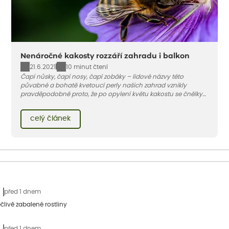
Nenáročné kakosty rozzáří zahradu i balkon
21.6.2021
10 minut čtení
Čapí nůsky, čapí nosy, čapí zobáky – lidové názvy této
půvabné a bohatě kvetoucí perly našich zahrad vznikly
pravděpodobně proto, že po opylení květu kakostu se čnělky
postupně prodlužují. Tvarem pak připomínají "zobánek".
celý článek
před 1 dnem
člivě zabalené rostliny
před 1 dnem