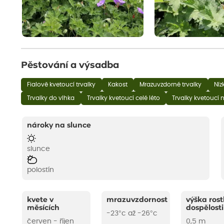
Pěstování a výsadba
Fialově kvetoucí trvalky
Kakost
Mrazuvzdorné trvalky
Níz
Trvalky do vlhka
Trvalky kvetoucí celé léto
Trvalky kvetoucí
nároky na slunce
slunce
polostín
kvete v
mrazuvzdornost
výška rost
měsících
dospělosti
-23°c až -26°c
červen - říjen
0,5 m