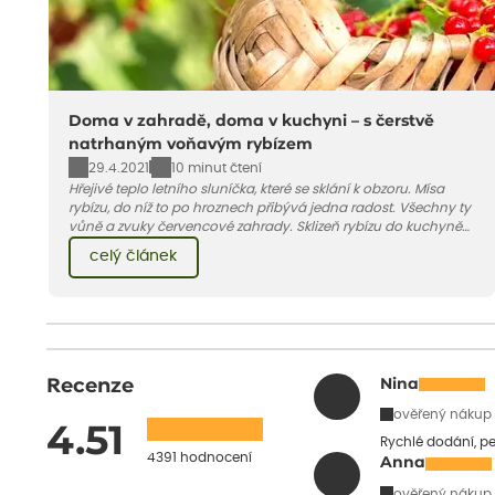
Doma v zahradě, doma v kuchyni – s čerstvě
natrhaným voňavým rybízem
29.4.2021
10 minut čtení
Hřejivé teplo letního sluníčka, které se sklání k obzoru. Mísa
rybízu, do níž to po hroznech přibývá jedna radost. Všechny ty
vůně a zvuky červencové zahrady. Sklizeň rybízu do kuchyně
vnese neuvěřitelný klid a radost. A taky trochu bezstarostnosti
celý článek
dětství při mlsání babiččina drobenkového koláče s rybízem.
Recenze
Nina
ověřený nákup
4.51
Rychlé dodání, pe
4391 hodnocení
Anna
ověřený nákup