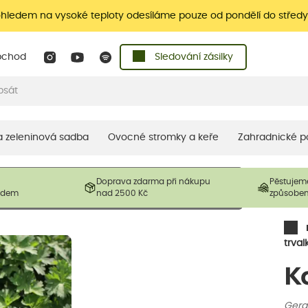
ohledem na vysoké teploty odesíláme pouze od pondělí do středy
bchod
Sledování zásilky
 a zeleninová sadba
Ovocné stromky a keře
Zahradnické p
 prodávané produkty. V závislosti na sezónnosti mohou být
Doprava zdarma při nákupu
Pěstujem
ostliny mohou být také sestřiženy níže, než je uvedená
ladem
nad 2500 Kč
způsobe
řil nový růst.
trval
K
Gera