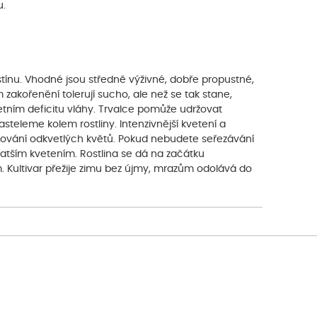
u.
tínu. Vhodné jsou středně výživné, dobře propustné,
zakořenění tolerují sucho, ale než se tak stane,
letním deficitu vláhy. Trvalce pomůže udržovat
steleme kolem rostliny. Intenzivnější kvetení a
ňování odkvetlých květů. Pokud nebudete seřezávání
tším kvetením. Rostlina se dá na začátku
Kultivar přežije zimu bez újmy, mrazům odolává do