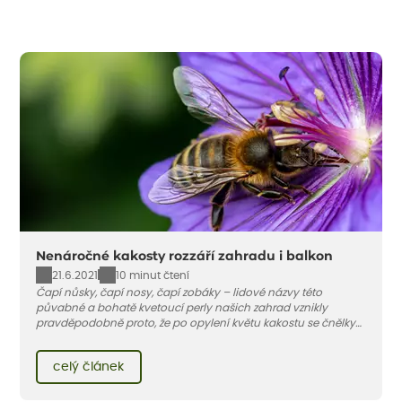
Nenáročné kakosty rozzáří zahradu i balkon
21.6.2021
10 minut čtení
Čapí nůsky, čapí nosy, čapí zobáky – lidové názvy této
půvabné a bohatě kvetoucí perly našich zahrad vznikly
pravděpodobně proto, že po opylení květu kakostu se čnělky
postupně prodlužují. Tvarem pak připomínají "zobánek".
celý článek