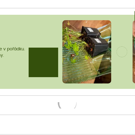
me v pořádku.
y.
Načítám...