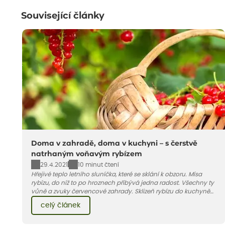
Související články
Doma v zahradě, doma v kuchyni – s čerstvě
natrhaným voňavým rybízem
29.4.2021
10 minut čtení
Hřejivé teplo letního sluníčka, které se sklání k obzoru. Mísa
rybízu, do níž to po hroznech přibývá jedna radost. Všechny ty
vůně a zvuky červencové zahrady. Sklizeň rybízu do kuchyně
vnese neuvěřitelný klid a radost. A taky trochu bezstarostnosti
celý článek
dětství při mlsání babiččina drobenkového koláče s rybízem.