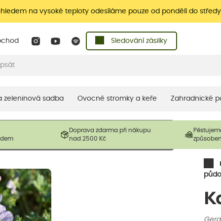
ohledem na vysoké teploty odesíláme pouze od pondělí do středy
bchod
Sledování zásilky
 a zeleninová sadba
Ovocné stromky a keře
Zahradnické p
 prodávané produkty. V závislosti na sezónnosti mohou být
Doprava zdarma při nákupu
Pěstujem
ostliny mohou být také sestřiženy níže, než je uvedená
ladem
nad 2500 Kč
způsobe
řil nový růst.
půdo
K
Gera