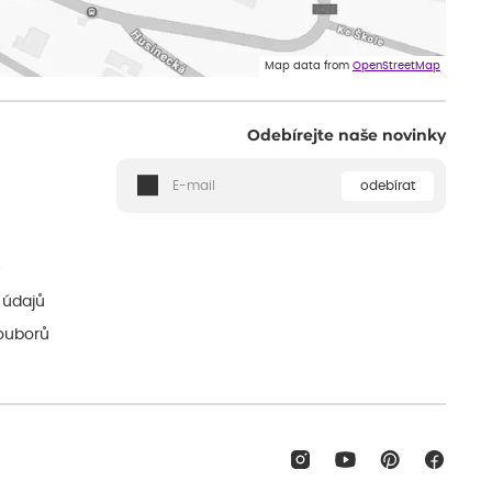
Map data from
OpenStreetMap
Odebírejte naše novinky
odebírat
ě
 údajů
ouborů