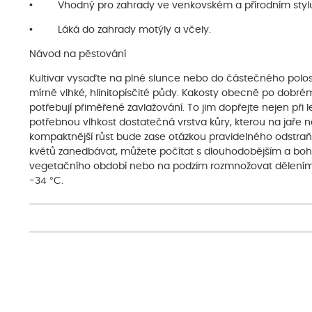
• Vhodný pro zahrady ve venkovském a přírodním styl
• Láká do zahrady motýly a včely.
Návod na pěstování
Kultivar vysaďte na plné slunce nebo do částečného polos
mírně vlhké, hlinitopísčité půdy. Kakosty obecně po dobrém 
potřebují přiměřené zavlažování. To jim dopřejte nejen při 
potřebnou vlhkost dostatečná vrstva kůry, kterou na jaře na
kompaktnější růst bude zase otázkou pravidelného odstra
květů zanedbávat, můžete počítat s dlouhodobějším a boha
vegetačního období nebo na podzim rozmnožovat dělením. 
-34 °C.