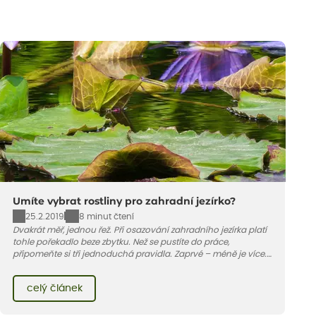
Umíte vybrat rostliny pro zahradní jezírko?
25.2.2019
8 minut čtení
Dvakrát měř, jednou řež. Při osazování zahradního jezírka platí
tohle pořekadlo beze zbytku. Než se pustíte do práce,
připomeňte si tři jednoduchá pravidla. Zaprvé – méně je více.
V optimálním případě by měly být dvě třetiny vodní plochy
volné. Za druhé – menší mají přednost. Do popředí vždy
celý článek
vysaďte nižší rostliny, už proto, že bude lépe vidět na hladinu.
Třeba na lekníny.