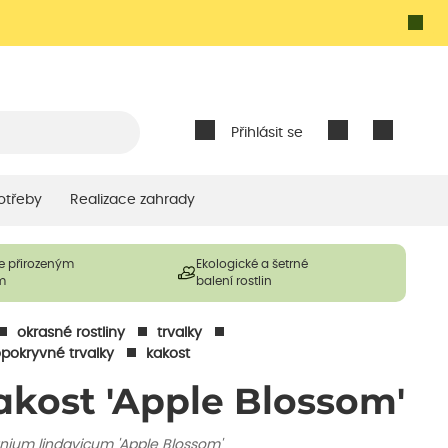
Přihlásit se
otřeby
Realizace zahrady
e přirozeným
Ekologické a šetrné
m
balení rostlin
okrasné rostliny
trvalky
pokryvné trvalky
kakost
akost 'Apple Blossom'
nium lindavicum 'Apple Blossom'