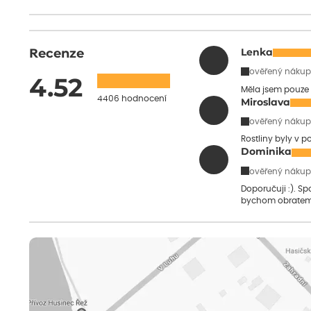
Recenze
Lenka
ověřený nákup
4.52
Měla jsem pouze 
4406 hodnocení
Miroslava
ověřený nákup
Rostliny byly v 
Dominika
ověřený nákup
Doporučuji :). S
bychom obratem