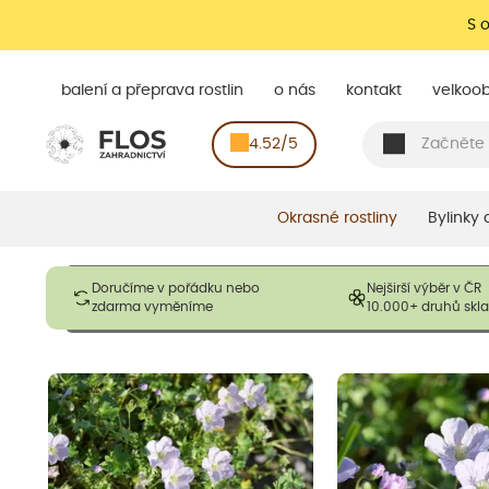
S 
balení a přeprava rostlin
o nás
kontakt
velkoo
4.52/5
Okrasné rostliny
Bylinky
Obrázky slouží pouze pro ilustrační účely a mají reprezentovat
Doručíme v pořádku nebo
Nejširší výběr v ČR
opadavé rostliny dodávány v dormantním stavu a bez listů. R
zdarma vyměníme
10.000+ druhů sk
výška, aby se podpo