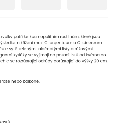
rvalky patří ke kosmopolitním rostlinám, které jsou
výsledkem křížení mezi G. argenteum a G. cinereum.
čuje sytě zelenými laločnatými listy a růžovými
antní kytičky se vyjímají na pozadí listů od května do
le se rozrůstající odrůdy dorůstající do výšky 20 cm.
erase nebo balkoně.
kostů.