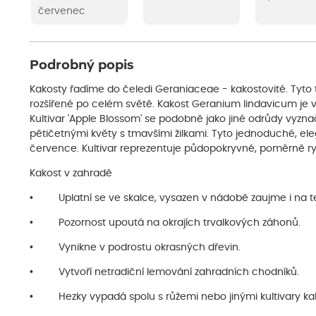
červenec
Podrobný popis
Kakosty řadíme do čeledi Geraniaceae - kakostovité. Tyto t
rozšířené po celém světě. Kakost Geranium lindavicum je 
Kultivar 'Apple Blossom' se podobně jako jiné odrůdy vyzna
pětičetnými květy s tmavšími žilkami. Tyto jednoduché, eleg
července. Kultivar reprezentuje půdopokryvné, poměrně rych
Kakost v zahradě
• Uplatní se ve skalce, vysazen v nádobě zaujme i na t
• Pozornost upoutá na okrajích trvalkových záhonů.
• Vynikne v podrostu okrasných dřevin.
• Vytvoří netradiční lemování zahradních chodníků.
• Hezky vypadá spolu s růžemi nebo jinými kultivary ka