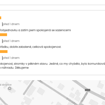
před 1 dnem
1objednavku a zatím jsem spokojená se sazenicemi
před 1 dnem
pořádku, dobře zabalené, celková spokojenost.
před 1 dnem
pokojenost, stromky v pěkném stavu. Jediné, co my chybělo, bylo komuniko
 náhradu. Děkujeme