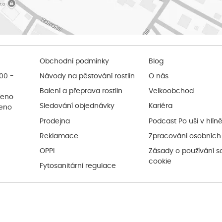
Obchodní podmínky
Blog
:00 -
Návody na pěstování rostlin
O nás
Balení a přeprava rostlin
Velkoobchod
řeno
Sledování objednávky
Kariéra
řeno
Prodejna
Podcast Po uši v hlín
Reklamace
Zpracování osobních
OPPI
Zásady o používání s
cookie
Fytosanitární regulace