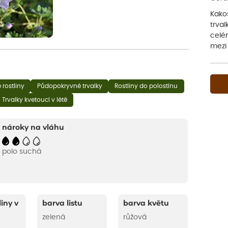
Kako
trval
celé
mezi
 rostliny
Půdopokryvné trvalky
Rostliny do polostínu
Trvalky kvetoucí v létě
nároky na vláhu
polo suchá
liny v
barva listu
barva květu
zelená
růžová