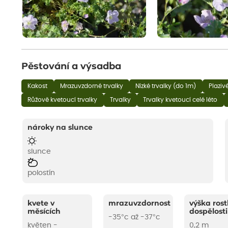
Pěstování a výsadba
Kakost
Mrazuvzdorné trvalky
Nízké trvalky (do 1m)
Plazivé
Růžově kvetoucí trvalky
Trvalky
Trvalky kvetoucí celé léto
nároky na slunce
slunce
polostín
kvete v
mrazuvzdornost
výška rost
měsících
dospělosti
-35°c až -37°c
květen -
0,2 m