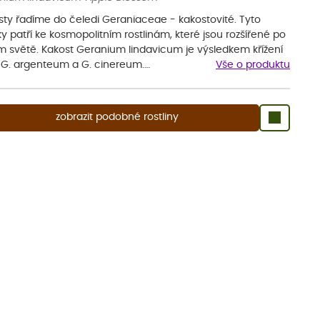
sty řadíme do čeledi Geraniaceae - kakostovité. Tyto
ky patří ke kosmopolitním rostlinám, které jsou rozšířené po
m světě. Kakost Geranium lindavicum je výsledkem křížení
 G. argenteum a G. cinereum.…
Vše o produktu
zobrazit podobné rostliny