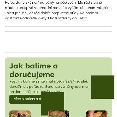
Hořec dahurský není náročný na pěstování. Má rád slunná
místa a prospívá v zahradní zemině s vyšším obsahem vápníku.
Toleruje sušší, vlhkéa dobře propustné půdy. Na podzim
odstraňte odkvetlé květy. Mrazuvzdorný do -34°C.
Jak balíme a
doručujeme
Rostliny balíme s maximální péčí. 99,8 % zásilek
doručíme v pořádku. Garance výměny zdarma,
při doručení poškozené rostliny.
více o balení a dopravě