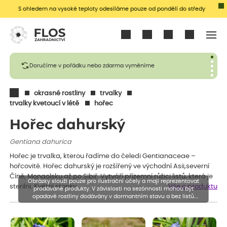
S ohledem na vysoké teploty odesíláme pouze od pondělí do středy
Přihlásit se
Doručíme v pořádku nebo zdarma vyměníme
okrasné rostliny
trvalky
trvalky kvetoucí v létě
hořec
Hořec dahurský
Gentiana dahurica
Hořec je trvalka, kterou řadíme do čeledi Gentianaceae –
hořcovité. Hořec dahurský je rozšířený ve východní Asii,severní
Číně, Mongolsku až po Sibiř. Vytváří přízemní růžici listů, která je
Obrázky slouží pouze pro ilustrační účely a mají reprezentovat
sterilní. Květní stonky…
Vše o produktu
prodávané produkty. V závislosti na sezónnosti mohou být
opadavé rostliny dodávány v dormantním stavu a bez listů.
Rostliny mohou být také sestřiženy níže, než je uvedená výška,
aby se podpořil nový růst.