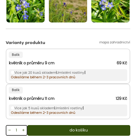
mapa zahradnictví
Varianty produktu
Balík
květník o průměru 9 cm
69
Kč
Více jak 20 kusů skladem
Umístění rostliny:
Odesíláme během 2-3 pracovních dnů
Balík
květník o průměru 11 cm
129
Kč
Více jak 5 kusů skladem
Umístění rostliny:
Odesíláme během 2-3 pracovních dnů
−
+
do košíku