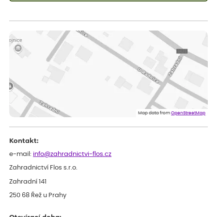
Zuzana
ověřený nákup
dnes
Vše přišlo velice rychle krásně zabalené. Rostlinky po přesazení
velice dobře prospívají
Jarda
ověřený nákup
dnes
Dobrý den, byli jsme spokojeni
Lenka
ověřený nákup
dnes
Eshop, objednání bylo v pořádku, žádný problém. Jen jsem byla
Map data from
OpenStreetMap
smutná z dodávky jedné kytky, která nebyla v nejlepší kondici a i
po zasazení vypadá spíše, že odejde, než že se chytne. Byla to
celkově slabá rostlina oproti ostatním.
Kontakt:
e-mail:
info@zahradnictvi-flos.cz
Zahradnictví Flos s.r.o.
Zahradní 141
250 68 Řež u Prahy