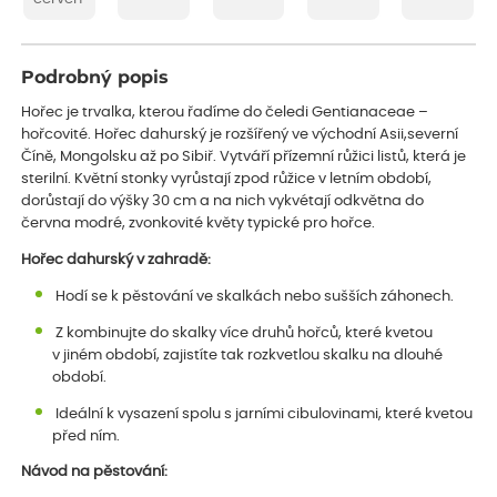
Podrobný popis
Hořec je trvalka, kterou řadíme do čeledi Gentianaceae –
hořcovité. Hořec dahurský je rozšířený ve východní Asii,severní
Číně, Mongolsku až po Sibiř. Vytváří přízemní růžici listů, která je
sterilní. Květní stonky vyrůstají zpod růžice v letním období,
dorůstají do výšky 30 cm a na nich vykvétají odkvětna do
června modré, zvonkovité květy typické pro hořce.
Hořec dahurský v zahradě:
Hodí se k pěstování ve skalkách nebo sušších záhonech.
Z kombinujte do skalky více druhů hořců, které kvetou
v jiném období, zajistíte tak rozkvetlou skalku na dlouhé
období.
Ideální k vysazení spolu s jarními cibulovinami, které kvetou
před ním.
Návod na pěstování: