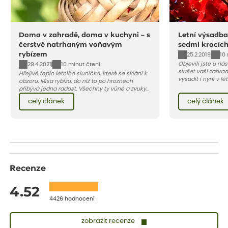
Doma v zahradě, doma v kuchyni – s
Letní výsadba
čerstvě natrhaným voňavým
sedmi krocíc
rybízem
25.2.2019
10
Objevili jste u ná
29.4.2021
10 minut čtení
slušet vaší zahra
Hřejivé teplo letního sluníčka, které se sklání k
vysadit i nyní v l
obzoru. Mísa rybízu, do níž to po hroznech
v kontejnerech, d
přibývá jedna radost. Všechny ty vůně a zvuky
celý rok – nyní p
červencové zahrady. Sklizeň rybízu do kuchyně
celý článek
celý článek
vody než na jaře 
vnese neuvěřitelný klid a radost. A taky trochu
bezstarostnosti dětství při mlsání babiččina
drobenkového koláče s rybízem.
Recenze
4.52
4426 hodnocení
zobrazit recenze