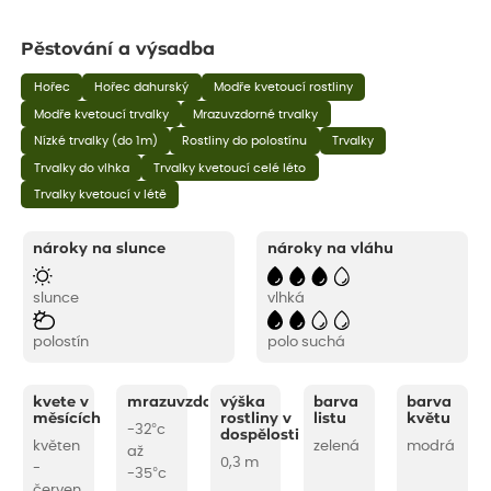
Pěstování a výsadba
Hořec
Hořec dahurský
Modře kvetoucí rostliny
Modře kvetoucí trvalky
Mrazuvzdorné trvalky
Nízké trvalky (do 1m)
Rostliny do polostínu
Trvalky
Trvalky do vlhka
Trvalky kvetoucí celé léto
Trvalky kvetoucí v létě
nároky na slunce
nároky na vláhu
slunce
vlhká
polostín
polo suchá
kvete v
mrazuvzdornost
výška
barva
barva
měsících
rostliny v
listu
květu
-32°c
dospělosti
květen
zelená
modrá
až
0,3 m
-
-35°c
červen