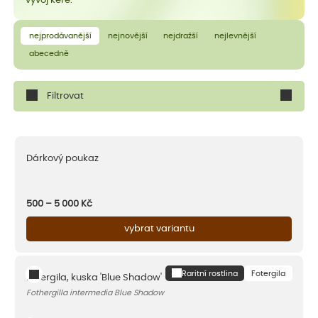
vývoj keře.
nejprodávanější
nejnovější
nejdražší
nejlevnější
abecedně
Filtrovat
Dárkový poukaz
500 – 5 000
Kč
vybrat variantu
Raritní rostlina
Fotergila
Fotergila, kuska 'Blue Shadow'
Fothergilla intermedia Blue Shadow