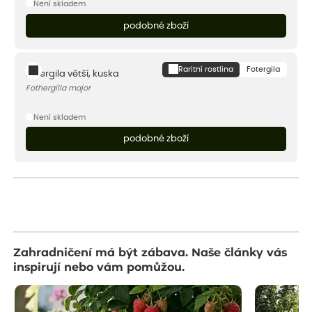
Není skladem
podobné zboží
Raritní rostlina
Fotergila
Fotergila větší, kuska
Fothergilla major
Není skladem
podobné zboží
Zahradničení má být zábava. Naše články vás
inspirují nebo vám pomůžou.