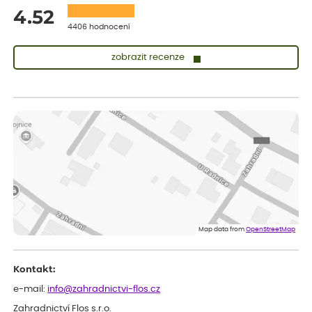
4.52
4406 hodnocení
zobrazit recenze
Lenka
ověřený nákup
dnes
Měla jsem pouze 1objednavku a zatím jsem spokojená se
sazenicemi
Miroslava
ověřený nákup
dnes
Rostliny byly v pořádku, dobře zabalené, celková spokojenost.
Dominika
ověřený nákup
před 1 dnem
Doporučuji :). Spokojenost, stromky v pěkném stavu. Jediné, co
Map data from
OpenStreetMap
my chybělo, bylo komunikování nedostupného zboží před
odesláním objednávky, objednali bychom obratem náhradu.
Děkujeme
Kontakt:
e-mail:
info@zahradnictvi-flos.cz
Zahradnictví Flos s.r.o.