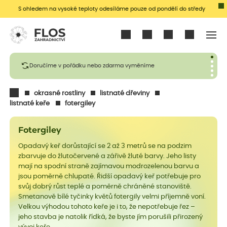
S ohledem na vysoké teploty odesíláme pouze od pondělí do středy
Přihlásit se
Doručíme v pořádku nebo zdarma vyměníme
okrasné rostliny
listnaté dřeviny
listnaté keře
fotergiley
Fotergiley
Opadavý keř dorůstající se 2 až 3 metrů se na podzim
zbarvuje do žlutočervené a zářivě žluté barvy. Jeho listy
mají na spodní straně zajímavou modrozelenou barvu a
jsou poměrně chlupaté. Řidší opadavý keř potřebuje pro
svůj dobrý růst teplé a poměrně chráněné stanoviště.
Smetanově bílé tyčinky květů fotergily velmi příjemně voní.
Velkou výhodou tohoto keře je i to, že nepotřebuje řez –
jeho stavba je natolik řídká, že byste jím porušili přirozený