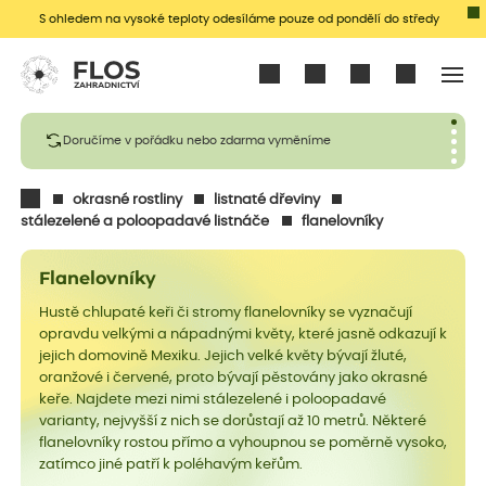
S ohledem na vysoké teploty odesíláme pouze od pondělí do středy
Přihlásit se
Doručíme v pořádku nebo zdarma vyměníme
okrasné rostliny
listnaté dřeviny
stálezelené a poloopadavé listnáče
flanelovníky
Flanelovníky
Hustě chlupaté keři či stromy flanelovníky se vyznačují
opravdu velkými a nápadnými květy, které jasně odkazují k
jejich domovině Mexiku. Jejich velké květy bývají žluté,
oranžové i červené, proto bývají pěstovány jako okrasné
keře. Najdete mezi nimi stálezelené i poloopadavé
varianty, nejvyšší z nich se dorůstají až 10 metrů. Některé
flanelovníky rostou přímo a vyhoupnou se poměrně vysoko,
zatímco jiné patří k poléhavým keřům.