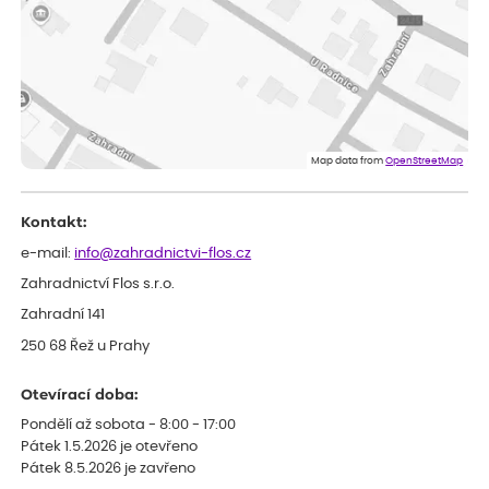
Anna
ověřený nákup
před 1 dnem
Rostlinky jsem dostala zdravé, v perfektní formě a pečlivě
zabalené! Určitě se sem vrátím pro další nakup!
Anna
ověřený nákup
před 1 dnem
Celková spokojenost
Map data from
OpenStreetMap
Kontakt:
e-mail:
info@zahradnictvi-flos.cz
Zahradnictví Flos s.r.o.
Zahradní 141
250 68 Řež u Prahy
Otevírací doba:
Pondělí až sobota - 8:00 - 17:00
Pátek 1.5.2026 je otevřeno
Pátek 8.5.2026 je zavřeno