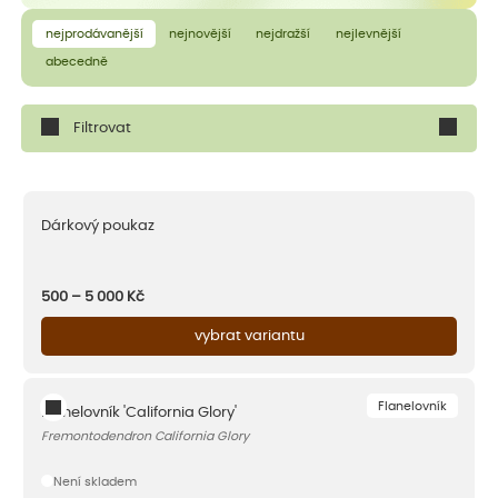
nejprodávanější
nejnovější
nejdražší
nejlevnější
abecedně
Filtrovat
Dárkový poukaz
500 – 5 000
Kč
vybrat variantu
Flanelovník
Flanelovník 'California Glory'
Fremontodendron California Glory
Není skladem