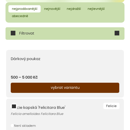
nejprodávanější
nejnovější
nejdražší
nejlevnější
abecedně
Filtrovat
Dárkový poukaz
500 – 5 000
Kč
vybrat variantu
Felicie
Felicie kapská 'Felicitara Blue'
Felicia amelloides Felicitara Blue
Není skladem