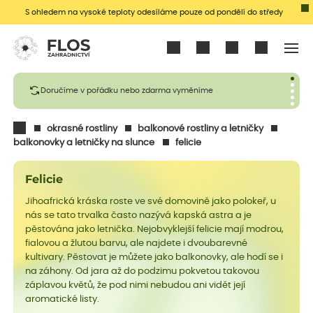
S ohledem na vysoké teploty odesíláme pouze od pondělí do středy
Přihlásit se
Doručíme v pořádku nebo zdarma vyměníme
okrasné rostliny
balkonové rostliny a letničky
balkonovky a letničky na slunce
felicie
Felicie
Jihoafrická kráska roste ve své domovině jako polokeř, u
nás se tato trvalka často nazývá kapská astra a je
pěstována jako letnička. Nejobvyklejší felicie mají modrou,
fialovou a žlutou barvu, ale najdete i dvoubarevné
kultivary. Pěstovat je můžete jako balkonovky, ale hodí se i
na záhony. Od jara až do podzimu pokvetou takovou
záplavou květů, že pod nimi nebudou ani vidět její
aromatické listy.