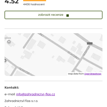
4.52
4406 hodnocení
zobrazit recenze
Lenka
ověřený nákup
před 1 dnem
Měla jsem pouze 1objednavku a zatím jsem spokojená se
sazenicemi
Miroslava
ověřený nákup
před 1 dnem
Rostliny byly v pořádku, dobře zabalené, celková spokojenost.
Dominika
ověřený nákup
před 1 dnem
Doporučuji :). Spokojenost, stromky v pěkném stavu. Jediné, co
Map data from
OpenStreetMap
my chybělo, bylo komunikování nedostupného zboží před
odesláním objednávky, objednali bychom obratem náhradu.
Děkujeme
Kontakt:
e-mail:
info@zahradnictvi-flos.cz
Zahradnictví Flos s.r.o.