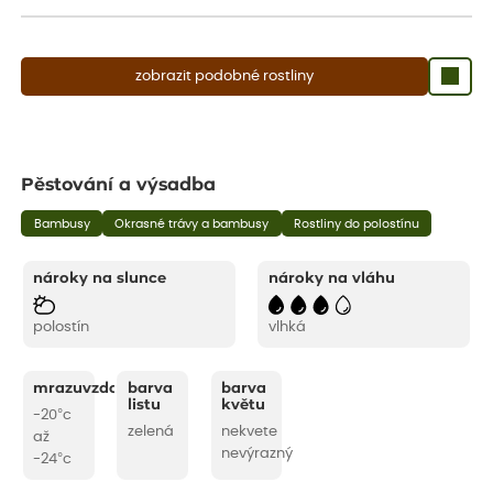
zobrazit podobné rostliny
Pěstování a výsadba
Bambusy
Okrasné trávy a bambusy
Rostliny do polostínu
nároky na slunce
nároky na vláhu
polostín
vlhká
mrazuvzdornost
barva
barva
listu
květu
-20°c
zelená
nekvete
až
nevýrazný
-24°c