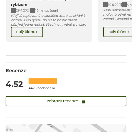
rybízem
10.6.2021
5 m
Jsou dekorativní, 
29.4.2021
10 minut čtení
málo náročné na 
Hřejivé teplo letního sluníčka, které se sklání k
zelené. Okrasné tr
obzoru. Mísa rybízu, do níž to po hroznech
terasu živou pale
přibývá jedna radost. Všechny ty vůně a zvuky
jedna z nejoblíbe
červencové zahrady. Sklizeň rybízu do kuchyně
celý článek
celý článek
vnese neuvěřitelný klid a radost. A taky trochu
bezstarostnosti dětství při mlsání babiččina
drobenkového koláče s rybízem.
Recenze
4.52
4426 hodnocení
zobrazit recenze
Zuzana
ověřený nákup
dnes
Vše přišlo velice rychle krásně zabalené. Rostlinky po přesazení