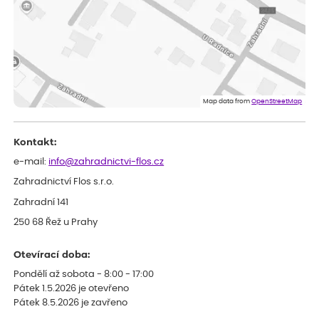
velice dobře prospívají
Jarda
ověřený nákup
dnes
Dobrý den, byli jsme spokojeni
Lenka
ověřený nákup
dnes
Eshop, objednání bylo v pořádku, žádný problém. Jen jsem byla
Map data from
OpenStreetMap
smutná z dodávky jedné kytky, která nebyla v nejlepší kondici a i
po zasazení vypadá spíše, že odejde, než že se chytne. Byla to
celkově slabá rostlina oproti ostatním.
Kontakt:
e-mail:
info@zahradnictvi-flos.cz
Zahradnictví Flos s.r.o.
Zahradní 141
250 68 Řež u Prahy
Otevírací doba:
Pondělí až sobota - 8:00 - 17:00
Pátek 1.5.2026 je otevřeno
Pátek 8.5.2026 je zavřeno