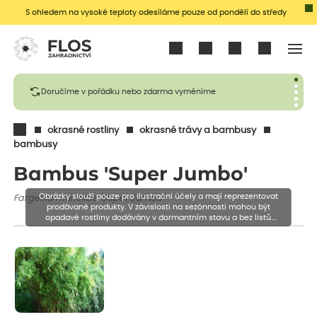
S ohledem na vysoké teploty odesíláme pouze od pondělí do středy
Přihlásit se
Doručíme v pořádku nebo zdarma vyměníme
okrasné rostliny
okrasné trávy a bambusy
bambusy
Bambus 'Super Jumbo'
Obrázky slouží pouze pro ilustrační účely a mají reprezentovat
Fargesia murieliae 'Super Jumbo'
prodávané produkty. V závislosti na sezónnosti mohou být
opadavé rostliny dodávány v dormantním stavu a bez listů.
Rostliny mohou být také sestřiženy níže, než je uvedená výška,
aby se podpořil nový růst.