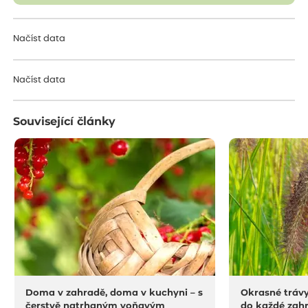
Načíst data
Načíst data
Související články
Doma v zahradě, doma v kuchyni – s
Okrasné trávy
čerstvě natrhaným voňavým
do každé zah