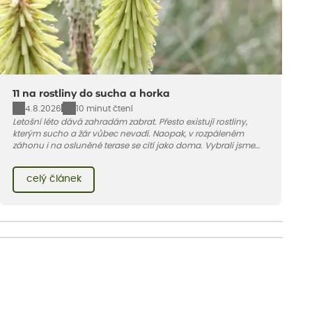
11 na rostliny do sucha a horka
4.8.2026
10 minut čtení
Letošní léto dává zahradám zabrat. Přesto existují rostliny,
kterým sucho a žár vůbec nevadí. Naopak, v rozpáleném
záhonu i na osluněné terase se cítí jako doma. Vybrali jsme
pro vás 11 tipů na odolné druhy, které zvládnou horké a suché
léto bez pravidelné zálivky. Pojďme se podívat, které to jsou.
celý článek