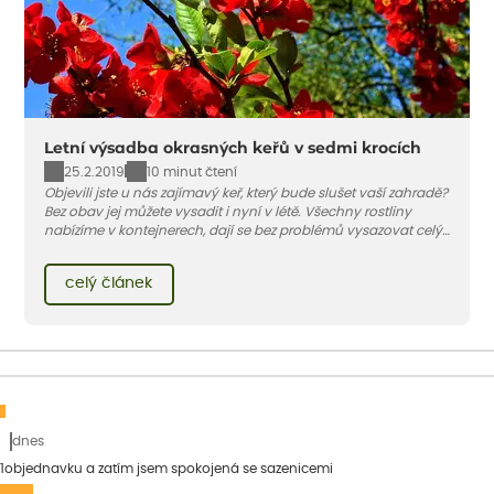
Letní výsadba okrasných keřů v sedmi krocích
25.2.2019
10 minut čtení
Objevili jste u nás zajímavý keř, který bude slušet vaší zahradě?
Bez obav jej můžete vysadit i nyní v létě. Všechny rostliny
nabízíme v kontejnerech, dají se bez problémů vysazovat celý
rok – nyní pouze potřebují mnohem více vody než na jaře
nebo na podzim.
celý článek
dnes
1objednavku a zatím jsem spokojená se sazenicemi