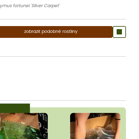
mus fortunei 'Silver Carpet'
zobrazit podobné rostliny