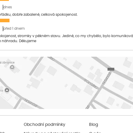
dnes
pořádku, dobře zabalené, celková spokojenost.
před 1 dnem
pokojenost, stromky v pěkném stavu. Jediné, co my chybělo, bylo komuniko
 náhradu. Děkujeme
Obchodní podmínky
Blog