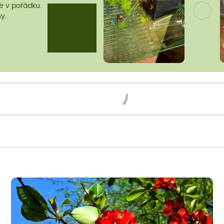
me v pořádku.
y.
Načítám...