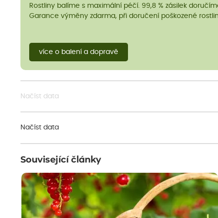
Rostliny balíme s maximální péčí. 99,8 % zásilek doručí
Garance výměny zdarma, při doručení poškozené rostlin
více o balení a dopravě
Načíst data
Načíst data
Související články