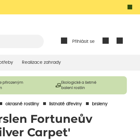
Přihlásit se
otřeby
Realizace zahrady
e přirozeným
Ekologické a šetrné
m
balení rostlin
okrasné rostliny
listnaté dřeviny
brsleny
rslen Fortuneův
ilver Carpet'