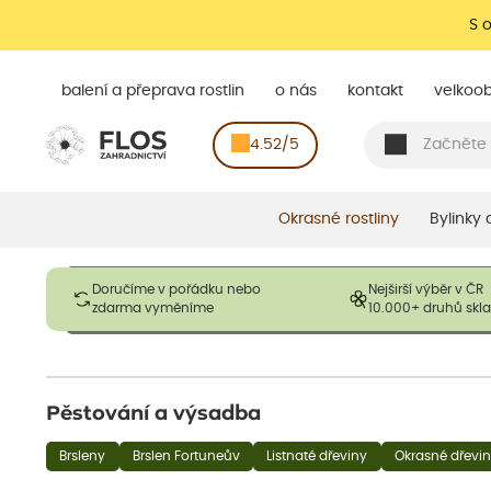
S 
balení a přeprava rostlin
o nás
kontakt
velkoo
4.52/5
Okrasné rostliny
Bylinky
Obrázky slouží pouze pro ilustrační účely a mají reprezentovat
Doručíme v pořádku nebo
Nejširší výběr v ČR
opadavé rostliny dodávány v dormantním stavu a bez listů. R
zdarma vyměníme
10.000+ druhů sk
výška, aby se podpo
Pěstování a výsadba
Brsleny
Brslen Fortuneův
Listnaté dřeviny
Okrasné dřevi