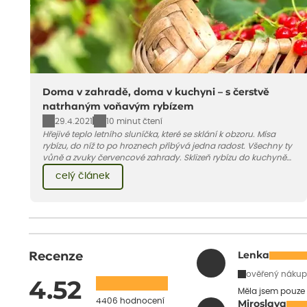
Doma v zahradě, doma v kuchyni – s čerstvě
natrhaným voňavým rybízem
29.4.2021
10 minut čtení
Hřejivé teplo letního sluníčka, které se sklání k obzoru. Mísa
rybízu, do níž to po hroznech přibývá jedna radost. Všechny ty
vůně a zvuky červencové zahrady. Sklizeň rybízu do kuchyně
vnese neuvěřitelný klid a radost. A taky trochu bezstarostnosti
celý článek
dětství při mlsání babiččina drobenkového koláče s rybízem.
Recenze
Lenka
ověřený nákup
4.52
Měla jsem pouze 
4406 hodnocení
Miroslava