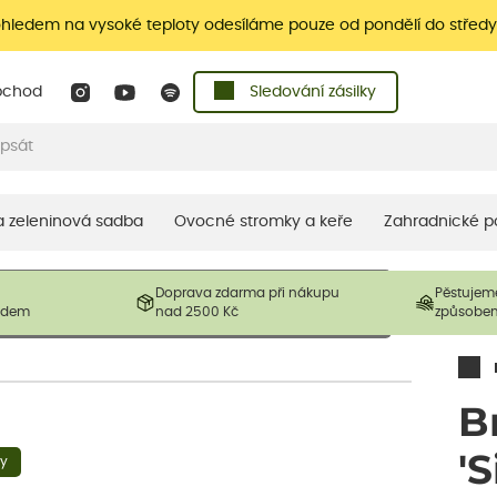
ohledem na vysoké teploty odesíláme pouze od pondělí do středy
bchod
Sledování zásilky
 a zeleninová sadba
Ovocné stromky a keře
Zahradnické p
 prodávané produkty. V závislosti na sezónnosti mohou být
Doprava zdarma při nákupu
Pěstujem
ostliny mohou být také sestřiženy níže, než je uvedená
ladem
nad 2500 Kč
způsobe
řil nový růst.
B
'S
ny