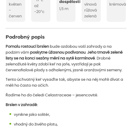
-17°c
dospělosti
květen
vínová
krémová
až
1,5 m
-
růžová
-20°c
červen
zelená
Podrobný popis
Pomalu rostoucí brslen
bude ozdobou vaší zahrady a na
podzim vám
poskytne úžasnou podívanou
.
Jeho tmavě zelené
listy se na konci sezóny mění na sytě karmínové
. Drobné
zelenožluté květy zdobí keř na jaře, vystřídají je pak
červenofialové plody s odhalenými, jasně oranžovými semeny.
Tento úchvatný keř vysaďte tak, abyste se na něj mohli dívat a
měli ho často na očích.
Řadíme ho do čeledi Celastraceae – jesencovité.
Brslen v zahradě:
vynikne jako solitér,
vhodný do živého plotu,