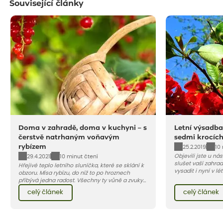
Související články
Doma v zahradě, doma v kuchyni – s
Letní výsadba
čerstvě natrhaným voňavým
sedmi krocíc
rybízem
25.2.2019
10
Objevili jste u ná
29.4.2021
10 minut čtení
slušet vaší zahra
Hřejivé teplo letního sluníčka, které se sklání k
vysadit i nyní v l
obzoru. Mísa rybízu, do níž to po hroznech
v kontejnerech, d
přibývá jedna radost. Všechny ty vůně a zvuky
celý rok – nyní p
červencové zahrady. Sklizeň rybízu do kuchyně
celý článek
celý článek
vody než na jaře 
vnese neuvěřitelný klid a radost. A taky trochu
bezstarostnosti dětství při mlsání babiččina
drobenkového koláče s rybízem.