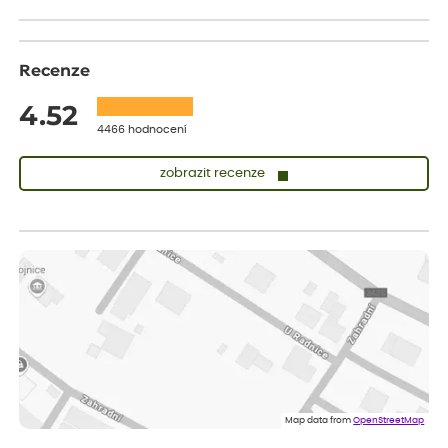
Recenze
4.52
4466 hodnocení
zobrazit recenze
Vladimíra
ověřený nákup
dnes
Vše v pořádku, jsem spokojena.
Iveta
ověřený nákup
dnes
Rostlina mi přišla v dobrém stavu, jsem spokojená.
Zuzana
ověřený nákup
dnes
Spokojenost s dodáním kvalitních rostlin
Map data from
OpenStreetMap