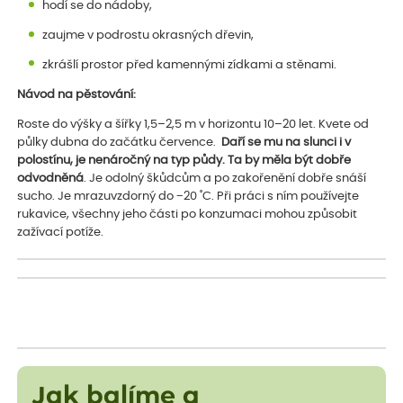
hodí se do nádoby,
zaujme v podrostu okrasných dřevin,
zkrášlí prostor před kamennými zídkami a stěnami.
Návod na pěstování:
Roste do výšky a šířky 1,5–2,5 m v horizontu 10–20 let. Kvete od
půlky dubna do začátku července.
Daří se mu na slunci i v
polostínu, je nenáročný na typ půdy. Ta by měla být dobře
odvodněná
. Je odolný škůdcům a po zakořenění dobře snáší
sucho. Je mrazuvzdorný do −20 ˚C. Při práci s ním používejte
rukavice, všechny jeho části po konzumaci mohou způsobit
zažívací potíže.
Jak balíme a