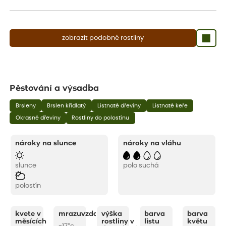
aby se podpořil nový růst.
zobrazit podobné rostliny
Pěstování a výsadba
Brsleny
Brslen křídlatý
Listnaté dřeviny
Listnaté keře
Okrasné dřeviny
Rostliny do polostínu
nároky na slunce
nároky na vláhu
slunce
polo suchá
polostín
kvete v
mrazuvzdornost
výška
barva
barva
měsících
rostliny v
listu
květu