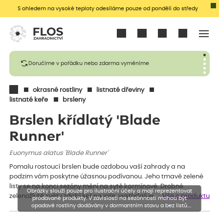
S ohledem na vysoké teploty odesíláme pouze od pondělí do středy
Přihlásit se
Doručíme v pořádku nebo zdarma vyměníme
okrasné rostliny
listnaté dřeviny
listnaté keře
brsleny
Brslen křídlatý 'Blade
Runner'
Euonymus alatus 'Blade Runner'
Pomalu rostoucí brslen bude ozdobou vaší zahrady a na
podzim vám poskytne úžasnou podívanou. Jeho tmavě zelené
listy se na konci sezóny mění na sytě karmínové. Drobné
Obrázky slouží pouze pro ilustrační účely a mají reprezentovat
zelenožluté květy zdobí keř na jaře, vystřídají je…
Vše o produktu
prodávané produkty. V závislosti na sezónnosti mohou být
opadavé rostliny dodávány v dormantním stavu a bez listů.
Rostliny mohou být také sestřiženy níže, než je uvedená výška,