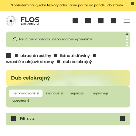
S ohledem na vysoké teploty odesíláme pouze od pondělí do středy
Přihlásit se
Doručíme v pořádku nebo zdarma vyměníme
okrasné rostliny
listnaté dřeviny
vzrostlé a alejové stromy
dub celokrajný
Dub celokrajný
nejprodávanější
nejnovější
nejdražší
nejlevnější
abecedně
Filtrovat