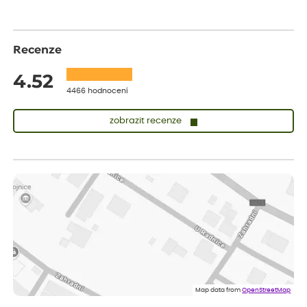
Recenze
4.52
4466 hodnocení
zobrazit recenze
Vladimíra
ověřený nákup
dnes
Vše v pořádku, jsem spokojena.
Iveta
ověřený nákup
dnes
Rostlina mi přišla v dobrém stavu, jsem spokojená.
Zuzana
ověřený nákup
dnes
Spokojenost s dodáním kvalitních rostlin
Map data from
OpenStreetMap