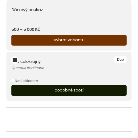
Dárkový poukaz
500 – 5 000
Kč
vybrat variantu
Dub
Dub celokrajný
Quercus imbricaria
Není skladem
podobné zboží