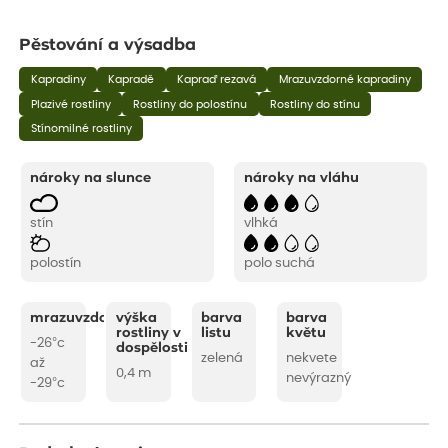
Pěstování a výsadba
Kapradiny
Kapradě
Kapraď rezavá
Mrazuvzdorné kapradiny
Plazivé rostliny
Rostliny do polostínu
Rostliny do stínu
Stínomilné rostliny
nároky na slunce
nároky na vláhu
stín
vlhká
polostín
polo suchá
mrazuvzdornost
výška
barva
barva
rostliny v
listu
květu
-26°c
dospělosti
zelená
nekvete
až
0,4 m
nevýrazný
-29°c