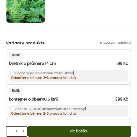
mapa zahradnictví
Varianty produktu
Balík
květník o průměru 14 cm
199
Kč
k odběru na objednání
Externí sklad
Odesíláme během 2-3 pracovních dnů
Balík
kontejner o objemu 5 litrů
399
Kč
Více jak 20 kusů skladem
Umístění rostliny:
Odesíláme během 2-3 pracovních dnů
−
+
do košíku