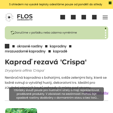
S ohledem na vysoké teploty odesíláme pouze od pondělí do středy
Přihlásit se
Doručíme v pořádku nebo zdarma vyměníme
okrasné rostliny
kapradiny
mrazuvzdorné kapradiny
kapradě
Kapraď rezavá 'Crispa'
Dryopteris affinis 'Crispa'
Nenáročná kapradina s bohatými, svěže zelenými listy, které se
ladně svinují a vytvářejí hustý, dekorativní trs. Ideální pro
zútulnění stinných koutů zahrady či místa pod stromy.
Obrázky slouží pouze pro ilustrační účely a mají reprezentovat
Vše o produktu
prodávané produkty. V závislosti na sezónnosti mohou být
opadavé rostliny dodávány v dormantním stavu a bez listů.
Rostliny mohou být také sestřiženy níže, než je uvedená výška,
aby se podpořil nový růst.