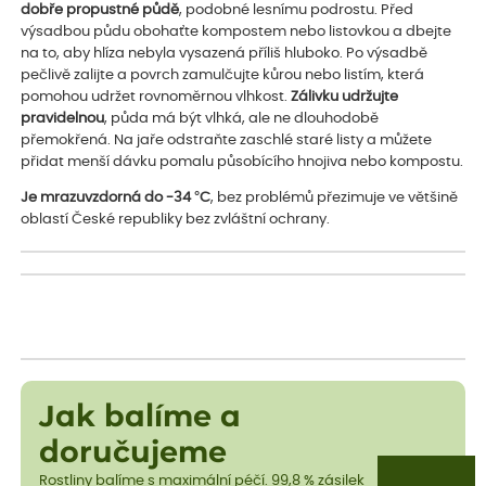
dobře propustné půdě
, podobné lesnímu podrostu. Před
výsadbou půdu obohaťte kompostem nebo listovkou a dbejte
na to, aby hlíza nebyla vysazená příliš hluboko. Po výsadbě
pečlivě zalijte a povrch zamulčujte kůrou nebo listím, která
pomohou udržet rovnoměrnou vlhkost.
Zálivku udržujte
pravidelnou
, půda má být vlhká, ale ne dlouhodobě
přemokřená. Na jaře odstraňte zaschlé staré listy a můžete
přidat menší dávku pomalu působícího hnojiva nebo kompostu.
Je mrazuvzdorná do -34 °C
, bez problémů přezimuje ve většině
oblastí České republiky bez zvláštní ochrany.
Jak balíme a
doručujeme
Rostliny balíme s maximální péčí. 99,8 % zásilek