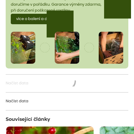
doručíme v pořádku. Garance výměny zdarma,
při doručení poškozené rostliny.
více o balení a dopravě
Načíst data
Načítám...
Načíst data
Související články