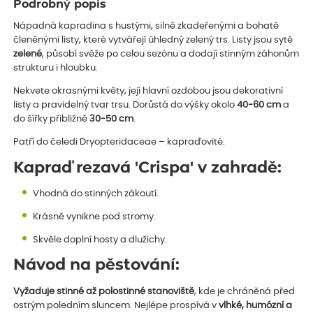
Podrobný popis
Nápadná kapradina s hustými, silně zkadeřenými a bohatě
členěnými listy, které vytvářejí úhledný zelený trs. Listy jsou sytě
zelené
, působí svěže po celou sezónu a dodají stinným záhonům
strukturu i hloubku.
Nekvete okrasnými květy, její hlavní ozdobou jsou dekorativní
listy a pravidelný tvar trsu. Dorůstá do výšky okolo
40-60 cm
a
do šířky přibližně
30-50 cm
.
Patří do čeledi Dryopteridaceae – kapraďovité.
Kapraď rezavá 'Crispa' v zahradě:
Vhodná do stinných zákoutí.
Krásně vynikne pod stromy.
Skvěle doplní hosty a dlužichy.
Návod na pěstování:
Vyžaduje stinné až polostinné stanoviště
, kde je chráněná před
ostrým poledním sluncem. Nejlépe prospívá v
vlhké, humózní a