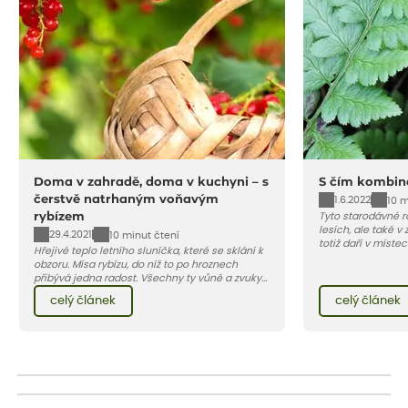
Doma v zahradě, doma v kuchyni – s
S čím kombin
čerstvě natrhaným voňavým
1.6.2022
10 m
rybízem
Tyto starodávné ro
lesích, ale také v
29.4.2021
10 minut čtení
totiž daří v místec
Hřejivé teplo letního sluníčka, které se sklání k
rostliny nepřijatel
obzoru. Mísa rybízu, do níž to po hroznech
preferuje stín neb
přibývá jedna radost. Všechny ty vůně a zvuky
půdu. Odměnou vá
červencové zahrady. Sklizeň rybízu do kuchyně
barva a hlavně v
celý článek
celý článek
vnese neuvěřitelný klid a radost. A taky trochu
atmosféra.
bezstarostnosti dětství při mlsání babiččina
drobenkového koláče s rybízem.