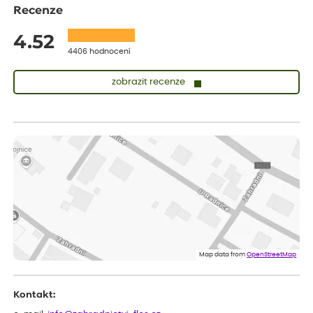
Recenze
4.52
4406 hodnocení
zobrazit recenze
Lenka
ověřený nákup
dnes
Měla jsem pouze 1objednavku a zatím jsem spokojená se
sazenicemi
Miroslava
ověřený nákup
dnes
Rostliny byly v pořádku, dobře zabalené, celková spokojenost.
Dominika
ověřený nákup
před 1 dnem
Doporučuji :). Spokojenost, stromky v pěkném stavu. Jediné, co
Map data from
OpenStreetMap
my chybělo, bylo komunikování nedostupného zboží před
odesláním objednávky, objednali bychom obratem náhradu.
Děkujeme
Kontakt: