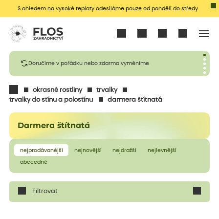
S ohledem na vysoké teploty odesíláme pouze od pondělí do středy
Přihlásit se
Doručíme v pořádku nebo zdarma vyměníme
okrasné rostliny
trvalky
trvalky do stínu a polostínu
darmera štítnatá
Darmera štítnatá
nejprodávanější
nejnovější
nejdražší
nejlevnější
abecedně
Filtrovat