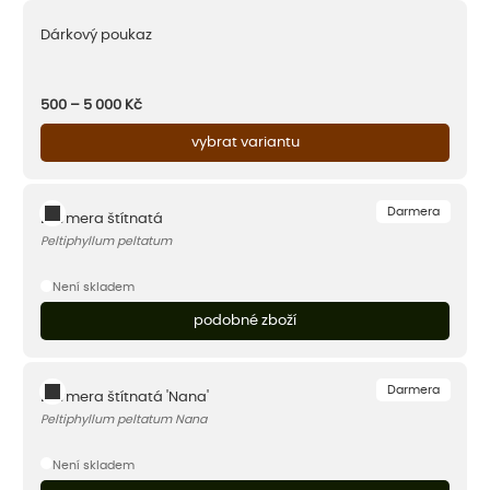
Dárkový poukaz
500 – 5 000
Kč
vybrat variantu
Darmera
Darmera štítnatá
Peltiphyllum peltatum
Není skladem
podobné zboží
Darmera
Darmera štítnatá 'Nana'
Peltiphyllum peltatum Nana
Není skladem