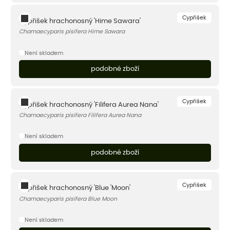
Cypřišek
Cypřišek hrachonosný 'Hime Sawara'
Chamaecyparis pisifera Hime Sawara
Není skladem
podobné zboží
Cypřišek
Cypřišek hrachonosný 'Filifera Aurea Nana'
Chamaecyparis pisifera Filifera Aurea Nana
Není skladem
podobné zboží
Cypřišek
Cypřišek hrachonosný 'Blue 'Moon'
Chamaecyparis pisifera Blue Moon
Není skladem