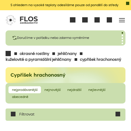
S ohledem na vysoké teploty odesíláme pouze od pondělí do středy
Přihlásit se
Doručíme v pořádku nebo zdarma vyměníme
okrasné rostliny
jehličnany
kuželovité a pyramidální jehličnany
cypřišek hrachonosný
Cypřišek hrachonosný
nejprodávanější
nejnovější
nejdražší
nejlevnější
abecedně
Filtrovat