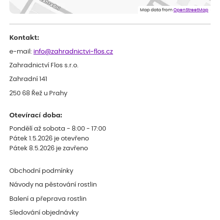
Eshop, objednání bylo v pořádku, žádný problém. Jen jsem byla
Map data from
OpenStreetMap
smutná z dodávky jedné kytky, která nebyla v nejlepší kondici a i
po zasazení vypadá spíše, že odejde, než že se chytne. Byla to
celkově slabá rostlina oproti ostatním.
Kontakt:
e-mail:
info@zahradnictvi-flos.cz
Zahradnictví Flos s.r.o.
Zahradní 141
250 68 Řež u Prahy
Otevírací doba:
Pondělí až sobota - 8:00 - 17:00
Pátek 1.5.2026 je otevřeno
Pátek 8.5.2026 je zavřeno
Obchodní podmínky
Návody na pěstování rostlin
Balení a přeprava rostlin
Sledování objednávky