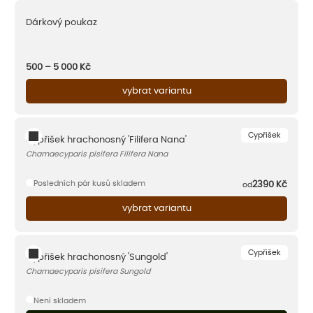
Dárkový poukaz
500 – 5 000
Kč
vybrat variantu
Cypřišek
Cypřišek hrachonosný 'Filifera Nana'
Chamaecyparis pisifera Filifera Nana
Posledních pár kusů skladem
2390
Kč
od
vybrat variantu
Cypřišek
Cypřišek hrachonosný 'Sungold'
Chamaecyparis pisifera Sungold
Není skladem