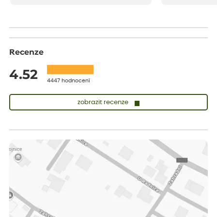
drobenkového koláče s rybízem.
Recenze
4.52
4447 hodnocení
zobrazit recenze
Sandra
ověřený nákup
dnes
vše v naprostém pořádku
Eva
ověřený nákup
dnes
Velmi spokojená dekuji
Jana
ověřený nákup
dnes
Flos je nejlepší &#129321;