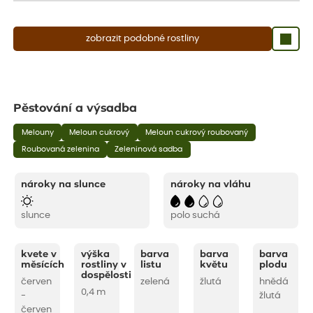
zobrazit podobné rostliny
Pěstování a výsadba
Melouny
Meloun cukrový
Meloun cukrový roubovaný
Roubovaná zelenina
Zeleninová sadba
nároky na slunce
nároky na vláhu
slunce
polo suchá
kvete v
výška
barva
barva
barva
měsících
rostliny v
listu
květu
plodu
dospělosti
červen
zelená
žlutá
hnědá
0,4 m
-
žlutá
červen