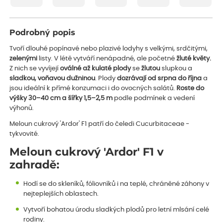
Podrobný popis
Tvoří dlouhé popínavé nebo plazivé lodyhy s velkými, srdčitými,
zelenými
listy. V létě vytváří nenápadné, ale početné
žluté květy.
Z nich se vyvíjejí
oválné až kulaté plody
se
žlutou
slupkou a
sladkou, voňavou dužninou
. Plody
dozrávají od srpna do října
a
jsou ideální k přímé konzumaci i do ovocných salátů.
Roste do
výšky 30–40 cm a šířky 1,5–2,5 m
podle podmínek a vedení
výhonů.
Meloun cukrový 'Ardor' F1 patří do čeledi Cucurbitaceae -
tykvovité.
Meloun cukrový 'Ardor' F1 v
zahradě:
Hodí se do skleníků, fóliovníků i na teplé, chráněné záhony v
nejteplejších oblastech.
Vytvoří bohatou úrodu sladkých plodů pro letní mlsání celé
rodiny.