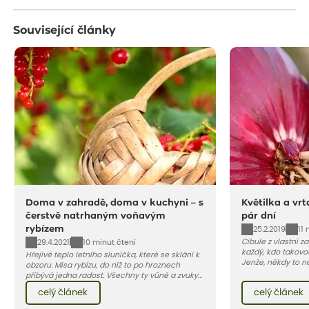
Související články
Doma v zahradě, doma v kuchyni – s
Květilka a vrt
čerstvě natrhaným voňavým
pár dní
rybízem
25.2.2019
11 
Cibule z vlastní za
29.4.2021
10 minut čtení
každý, kdo takovo
Hřejivé teplo letního sluníčka, které se sklání k
Jenže, někdy to n
obzoru. Mísa rybízu, do níž to po hroznech
snadné, v poslední
přibývá jedna radost. Všechny ty vůně a zvuky
napadají larvy d
červencové zahrady. Sklizeň rybízu do kuchyně
celý článek
celý článek
květilky cibulové 
vnese neuvěřitelný klid a radost. A taky trochu
bezstarostnosti dětství při mlsání babiččina