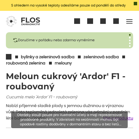
S ohledem na vysoké teploty odesíláme pouze od pondělí do středy
Přihlásit se
Doručíme v pořádku nebo zdarma vyměníme
bylinky a zeleninová sadba
zeleninová sadba
roubovaná zelenina
melouny
Meloun cukrový 'Ardor' F1 -
roubovaný
Cucumis melo 'Ardor' F1 - roubovaný
Nabízí příjemně sladké plody s jemnou dužninou a výraznou
vůní. Tato teplomilná jednoletá zelenina vás odmění v pozdním
Obrázky slouží pouze pro ilustrační účely a mají reprezentovat
létě bohatou úrodou.
Vše o produktu
prodávané produkty. V závislosti na sezónnosti mohou být
opadavé rostliny dodávány v dormantním stavu a bez listů.
Rostliny mohou být také sestřiženy níže, než je uvedená výška,
aby se podpořil nový růst.