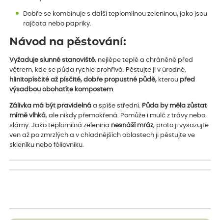
Dobře se kombinuje s další teplomilnou zeleninou, jako jsou
rajčata nebo papriky.
Návod na pěstování:
Vyžaduje slunné stanoviště
, nejlépe teplé a chráněné před
větrem, kde se půda rychle prohřívá. Pěstujte ji v úrodné,
hlinitopísčité až
písčité, dobře propustné půdě,
kterou
před
výsadbou obohatíte kompostem
.
Zálivka má být pravidelná
a spíše střední.
Půda by měla zůstat
mírně vlhká
, ale nikdy přemokřená. Pomůže i mulč z trávy nebo
slámy. Jako teplomilná zelenina
nesnáší mráz
, proto ji vysazujte
ven až po zmrzlých a v chladnějších oblastech ji pěstujte ve
skleníku nebo fóliovníku.