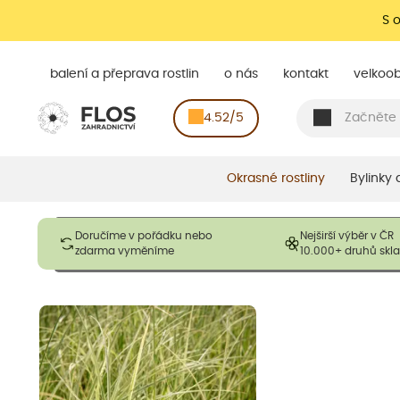
S 
balení a přeprava rostlin
o nás
kontakt
velkoo
4.52/5
Okrasné rostliny
Bylinky
Obrázky slouží pouze pro ilustrační účely a mají reprezentovat
Doručíme v pořádku nebo
Nejširší výběr v ČR
opadavé rostliny dodávány v dormantním stavu a bez listů. R
zdarma vyměníme
10.000+ druhů sk
výška, aby se podpo