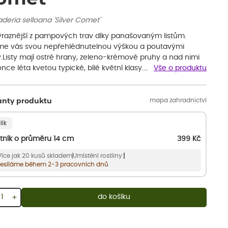
deria selloana 'Silver Comet'
ýraznější z pampových trav díky panašovaným listům.
me vás svou nepřehlédnutelnou výškou a poutavými
.Listy mají ostré hrany, zeleno-krémové pruhy a nad nimi
nce léta kvetou typické, bílé květní klasy.…
Vše o produktu
mapa zahradnictví
anty produktu
lík
tník o průměru 14 cm
399
Kč
Více jak 20 kusů skladem
Umístění rostliny:
esíláme během 2-3 pracovních dnů
+
do košíku