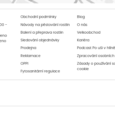
Obchodní podmínky
Blog
:00 -
Návody na pěstování rostlin
O nás
Balení a přeprava rostlin
Velkoobchod
řeno
Sledování objednávky
Kariéra
řeno
Prodejna
Podcast Po uši v hlín
Reklamace
Zpracování osobních
OPPI
Zásady o používání s
cookie
Fytosanitární regulace