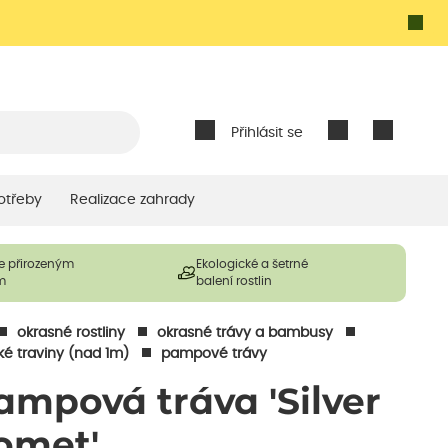
Přihlásit se
otřeby
Realizace zahrady
e přirozeným
Ekologické a šetrné
m
balení rostlin
okrasné rostliny
okrasné trávy a bambusy
ké traviny (nad 1m)
pampové trávy
ampová tráva 'Silver
omet'