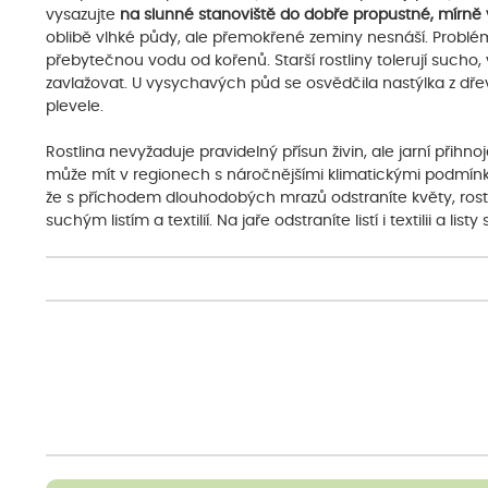
vysazujte
na slunné stanoviště do dobře propustné, mírně vl
oblibě vlhké půdy, ale přemokřené zeminy nesnáší. Problém
přebytečnou vodu od kořenů. Starší rostliny tolerují sucho
zavlažovat. U vysychavých půd se osvědčila nastýlka z dřev
plevele.
Rostlina nevyžaduje pravidelný přísun živin, ale jarní přih
může mít v regionech s náročnějšími klimatickými podmín
že s příchodem dlouhodobých mrazů odstraníte květy, rostl
suchým listím a textilií. Na jaře odstraníte listí i textilii a l