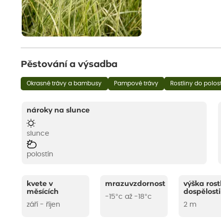
Pěstování a výsadba
Okrasné trávy a bambusy
Pampové trávy
Rostliny do polos
nároky na slunce
slunce
polostín
kvete v
mrazuvzdornost
výška rost
měsících
dospělosti
-15°c až -18°c
září - říjen
2 m