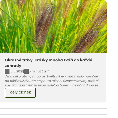
Okrasné trávy. Krásky mnoha tváří do každé
zahrady
10.6.2021
5 minut čtení
Jsou dekorativní, v naprosté většině jen velmi málo náročné
na péči a už dlouho ne pouze zelené. Okrasné traviny ozdobí
vaši zahradu i terasu živou paletou barev – ne náhodnou se
jedna z nejoblíbenějších jmenuje ozdobnice.
celý článek