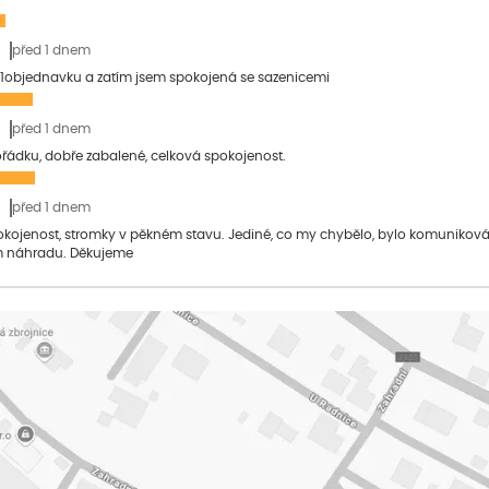
před 1 dnem
1objednavku a zatím jsem spokojená se sazenicemi
před 1 dnem
pořádku, dobře zabalené, celková spokojenost.
před 1 dnem
pokojenost, stromky v pěkném stavu. Jediné, co my chybělo, bylo komuniko
 náhradu. Děkujeme