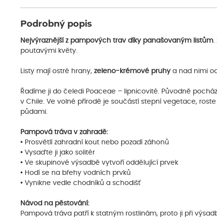
Podrobný popis
Nejvýraznější z pampových trav díky panašovaným listům
.
poutavými květy.
Listy mají ostré hrany,
zeleno-krémové pruhy
a nad nimi o
Řadíme ji do čeledi Poaceae – lipnicovité. Původně pochází z
v Chile. Ve volné přírodě je součástí stepní vegetace, ros
půdami.
Pampová tráva v zahradě:
• Prosvětlí zahradní kout nebo pozadí záhonů
• Vysaďte ji jako solitér
• Ve skupinové výsadbě vytvoří oddělující prvek
• Hodí se na břehy vodních prvků
• Vynikne vedle chodníků a schodišť
Návod na pěstování:
Pampová tráva patří k statným rostlinám, proto ji při výsa