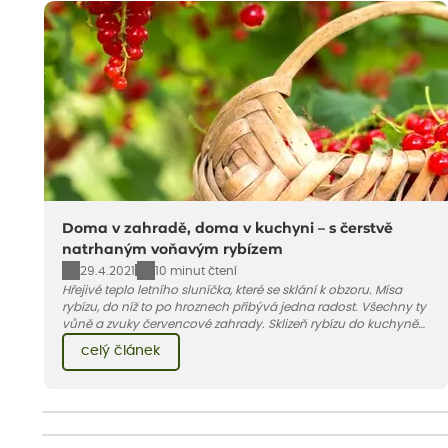
Doma v zahradě, doma v kuchyni – s čerstvě
natrhaným voňavým rybízem
29.4.2021
10 minut čtení
Hřejivé teplo letního sluníčka, které se sklání k obzoru. Mísa
rybízu, do níž to po hroznech přibývá jedna radost. Všechny ty
vůně a zvuky červencové zahrady. Sklizeň rybízu do kuchyně
vnese neuvěřitelný klid a radost. A taky trochu bezstarostnosti
celý článek
dětství při mlsání babiččina drobenkového koláče s rybízem.