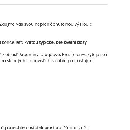
 Zaujme vás svou nepřehlédnutelnou výškou a
d konce léta
kvetou typické, bílé květní klasy
.
 oblastí Argentiny, Uruguaye, Brazílie a vyskytuje se i
te na slunných stanovištích s dobře propustnými
dbě
ponechte dostatek prostoru
. Přednostně ji