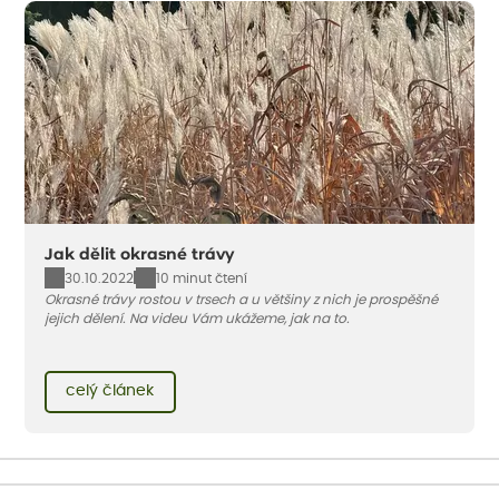
Jak dělit okrasné trávy
30.10.2022
10 minut čtení
Okrasné trávy rostou v trsech a u většiny z nich je prospěšné
jejich dělení. Na videu Vám ukážeme, jak na to.
celý článek