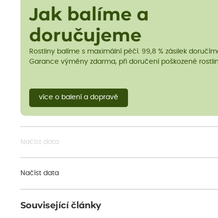
Jak balíme a
doručujeme
Rostliny balíme s maximální péčí. 99,8 % zásilek doručí
Garance výměny zdarma, při doručení poškozené rostlin
více o balení a dopravě
Načíst data
Načíst data
Související články