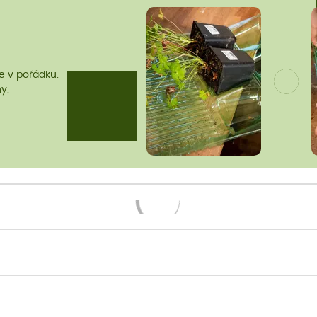
me v pořádku.
y.
Načítám...