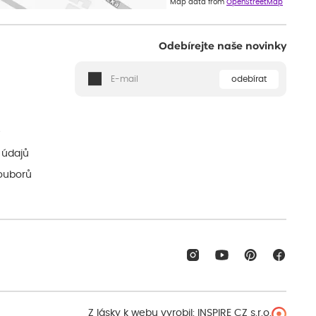
Map data from
OpenStreetMap
Odebírejte naše novinky
odebírat
ě
 údajů
ouborů
Z lásky k webu vyrobil:
INSPIRE CZ s.r.o.