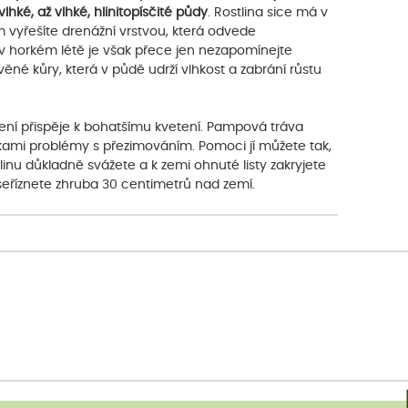
hké, až vlhké, hlinitopísčité půdy
. Rostlina sice má v
 vyřešíte drenážní vrstvou, která odvede
, v horkém létě je však přece jen nezapomínejte
ěné kůry, která v půdě udrží vlhkost a zabrání růstu
nojení přispěje k bohatšímu kvetení. Pampová tráva
kami problémy s přezimováním. Pomoci jí můžete tak,
inu důkladně svážete a k zemi ohnuté listy zakryjete
isty seříznete zhruba 30 centimetrů nad zemí.