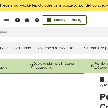
ohledem na vysoké teploty odesíláme pouze od pondělí do středy
bchod
Sledování zásilky
 a zeleninová sadba
Ovocné stromky a keře
Zahradnické p
 prodávané produkty. V závislosti na sezónnosti mohou být
Doprava zdarma při nákupu
Pěstujem
ostliny mohou být také sestřiženy níže, než je uvedená
ladem
nad 2500 Kč
způsobe
řil nový růst.
vyso
P
C