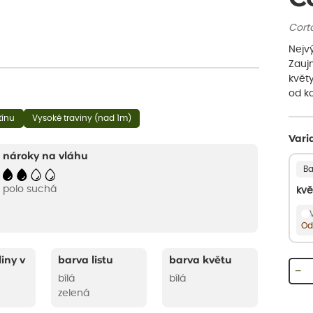
Corta
Nejv
Zauj
květy
od ko
tínu
Vysoké traviny (nad 1m)
Vari
nároky na vláhu
Ba
polo suchá
kvě
Od
liny v
barva listu
barva květu
−
bílá
bílá
zelená