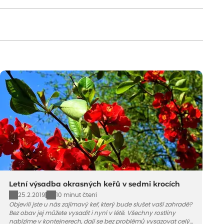
Letní výsadba okrasných keřů v sedmi krocích
25.2.2019
10 minut čtení
Objevili jste u nás zajímavý keř, který bude slušet vaší zahradě?
Bez obav jej můžete vysadit i nyní v létě. Všechny rostliny
nabízíme v kontejnerech, dají se bez problémů vysazovat celý