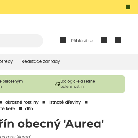
Přihlásit se
otřeby
Realizace zahrady
e přirozeným
Ekologické a šetrné
m
balení rostlin
okrasné rostliny
listnaté dřeviny
até keře
dřín
řín obecný 'Aurea'
us mas 'Aurea'