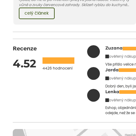
vůně a zvuky červencové zahrady. Sklizeň rybízu do kuchyně
vnese neuvěřitelný klid a radost. A taky trochu bezstarostnosti
celý článek
dětství při mlsání babiččina drobenkového koláče s rybízem.
Recenze
Zuzana
ověřený nákup
4.52
Vše přišlo velice
4426 hodnocení
Jarda
ověřený nákup
Dobrý den, byli j
Lenka
ověřený nákup
Eshop, objednání 
odejde, než že se