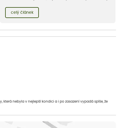
rok – nyní pouze potřebují mnohem více vody než na jaře
nebo na podzim.
celý článek
která nebyla v nejlepší kondici a i po zasazení vypadá spíše, že