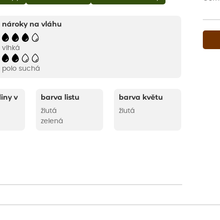
nároky na vláhu
vlhká
polo suchá
liny v
barva listu
barva květu
žlutá
žlutá
zelená