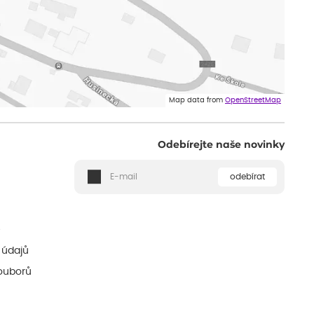
Map data from
OpenStreetMap
Odebírejte naše novinky
odebírat
ě
 údajů
ouborů