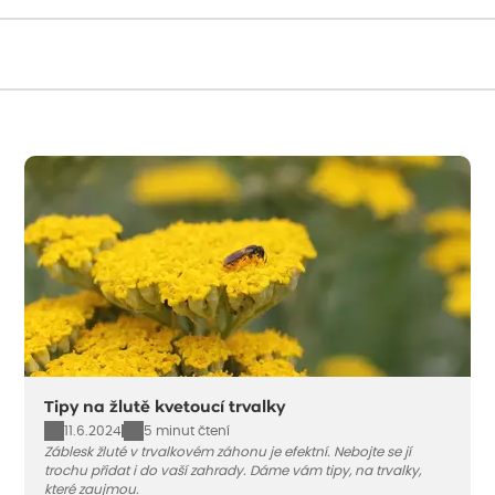
Načítám...
Tipy na žlutě kvetoucí trvalky
11.6.2024
5 minut čtení
Záblesk žluté v trvalkovém záhonu je efektní. Nebojte se jí
trochu přidat i do vaší zahrady. Dáme vám tipy, na trvalky,
které zaujmou.