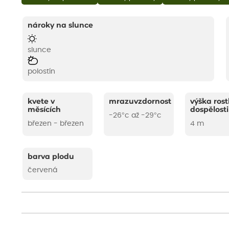
nároky na slunce
slunce
polostín
kvete v
mrazuvzdornost
výška rost
měsících
dospělosti
-26°c až -29°c
březen - březen
4 m
barva plodu
červená