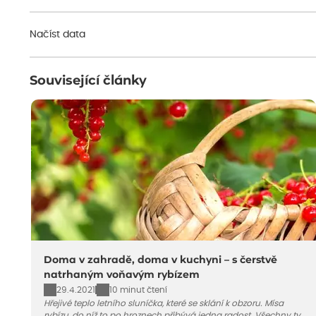
Načíst data
Související články
Doma v zahradě, doma v kuchyni – s čerstvě
natrhaným voňavým rybízem
29.4.2021
10 minut čtení
Hřejivé teplo letního sluníčka, které se sklání k obzoru. Mísa
rybízu, do níž to po hroznech přibývá jedna radost. Všechny ty