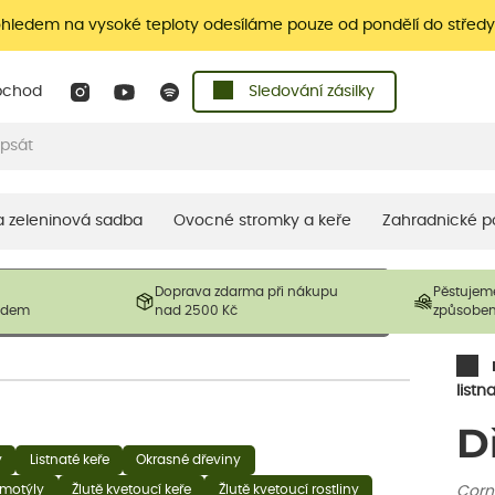
ohledem na vysoké teploty odesíláme pouze od pondělí do středy
bchod
Sledování zásilky
 a zeleninová sadba
Ovocné stromky a keře
Zahradnické p
 prodávané produkty. V závislosti na sezónnosti mohou být
Doprava zdarma při nákupu
Pěstujem
ostliny mohou být také sestřiženy níže, než je uvedená
ladem
nad 2500 Kč
způsobe
řil nový růst.
listn
D
y
Listnaté keře
Okrasné dřeviny
 motýly
Žlutě kvetoucí keře
Žlutě kvetoucí rostliny
Corn