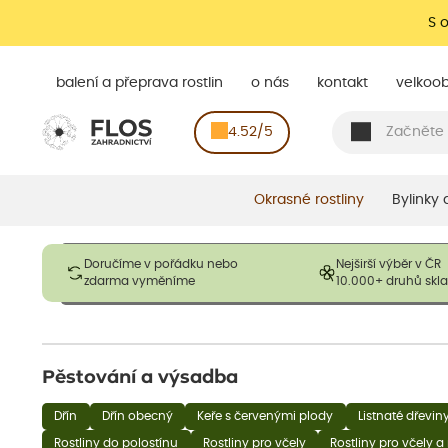
S 
balení a přeprava rostlin
o nás
kontakt
velkoo
4.52/5
Okrasné rostliny
Bylinky
Obrázky slouží pouze pro ilustrační účely a mají reprezentovat
Doručíme v pořádku nebo
Nejširší výběr v ČR
opadavé rostliny dodávány v dormantním stavu a bez listů. R
zdarma vyměníme
10.000+ druhů sk
výška, aby se podpo
Pěstování a výsadba
Dřín
Dřín obecný
Keře s červenými plody
Listnaté dřevin
Rostliny do polostínu
Rostliny pro včely
Rostliny pro včely a