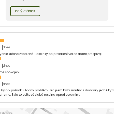
celý článek
dnes
 rychle krásně zabalené. Rostlinky po přesazení velice dobře prospívají
dnes
sme spokojeni
dnes
bylo v pořádku, žádný problém. Jen jsem byla smutná z dodávky jedné kytky, 
 chytne. Byla to celkově slabá rostlina oproti ostatním.