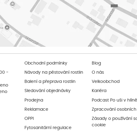
Obchodní podmínky
Blog
:00 -
Návody na pěstování rostlin
O nás
Balení a přeprava rostlin
Velkoobchod
řeno
Sledování objednávky
Kariéra
řeno
Prodejna
Podcast Po uši v hlín
Reklamace
Zpracování osobních
OPPI
Zásady o používání s
cookie
Fytosanitární regulace