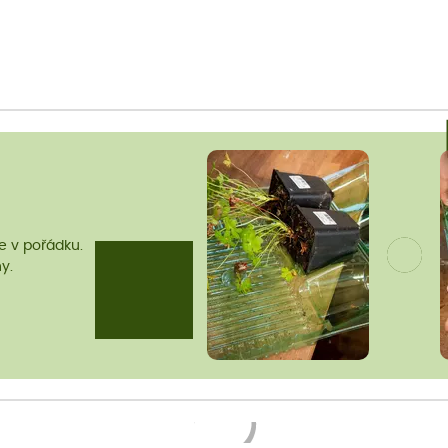
me v pořádku.
y.