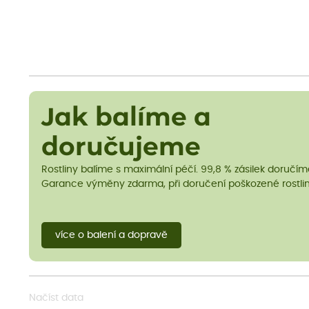
Jak balíme a
doručujeme
Rostliny balíme s maximální péčí. 99,8 % zásilek doručí
Garance výměny zdarma, při doručení poškozené rostlin
více o balení a dopravě
Načíst data