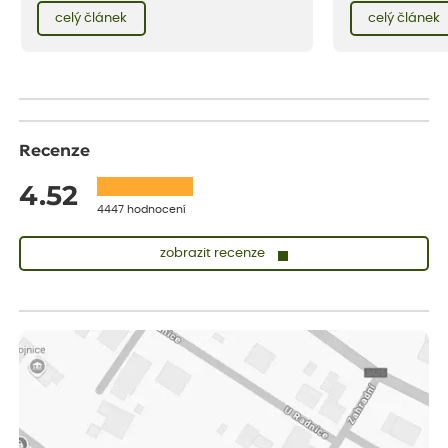
přibližně v polovin
červencové zahrady. Sklizeň rybízu do kuchyně
celý článek
celý článek
začínáme s expedi
vnese neuvěřitelný klid a radost. A taky trochu
podzim 2018 – jeji
bezstarostnosti dětství při mlsání babiččina
týden. Když objed
drobenkového koláče s rybízem.
na vás ty nejžádan
Recenze
4.52
4447 hodnocení
zobrazit recenze
Sandra
ověřený nákup
dnes
vše v naprostém pořádku
Eva
ověřený nákup
před 1 dnem
Velmi spokojená dekuji
Jana