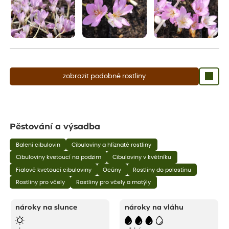
zobrazit podobné rostliny
Pěstování a výsadba
Balení cibulovin
Cibuloviny a hlíznaté rostliny
Cibuloviny kvetoucí na podzim
Cibuloviny v květníku
Fialově kvetoucí cibuloviny
Ocúny
Rostliny do polostínu
Rostliny pro včely
Rostliny pro včely a motýly
nároky na slunce
nároky na vláhu