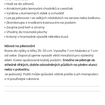
• Hodí se do záhonů
• Atraktivní jako lemování chodníků a cestiček
• Vynikne u kamenných zídek a schodišť
• Lze jej pěstovat i ve velkých nádobách na terase nebo balkonu
• Zkombinujte s trvalkami kvetoucími na podzim
• Zaujme pod keři a stromy
• Vhodný do travnaté plochy
• Krásný v hromadné výsadě několika kusů
Návod na pěstování
:
Roste do výšky a šířky 25-30 cm. Vysaďte 7 cm hluboko a 7 cm
od sebe. Doporučujeme vysadit větší množství pro výsledný
efekt. Kvete opakovaně každý podzim.
Snadno se pěstuje ve
středně vlhkých, dobře odvodněných půdách na plném slunci
nebo v polostínu
.
Je jedovatý. Požití může způsobit vážné potíže a při manipulaci
s ní používejte rukavice.