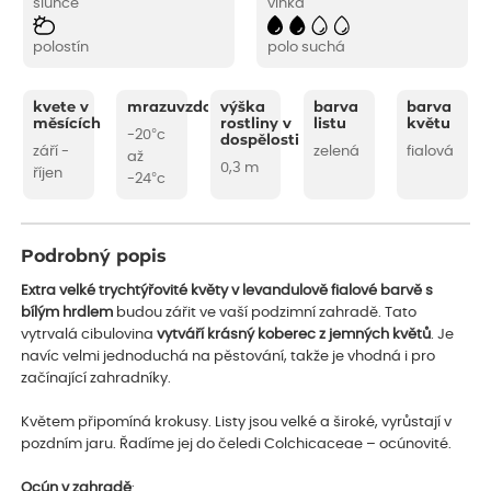
slunce
vlhká
polostín
polo suchá
kvete v
mrazuvzdornost
výška
barva
barva
měsících
rostliny v
listu
květu
-20°c
dospělosti
září -
zelená
fialová
až
0,3 m
říjen
-24°c
Podrobný popis
Extra velké trychtýřovité květy v levandulově fialové barvě s
bílým hrdlem
budou zářit ve vaší podzimní zahradě. Tato
vytrvalá cibulovina
vytváří krásný koberec z jemných květů
. Je
navíc velmi jednoduchá na pěstování, takže je vhodná i pro
začínající zahradníky.
Květem připomíná krokusy. Listy jsou velké a široké, vyrůstají v
pozdním jaru. Řadíme jej do čeledi Colchicaceae – ocúnovité.
Ocún v zahradě
: