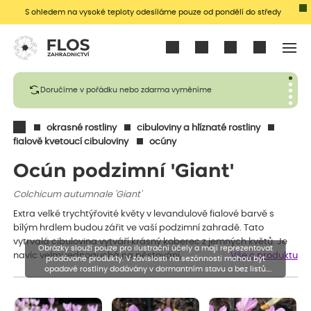
S ohledem na vysoké teploty odesíláme pouze od pondělí do středy
Přihlásit se
Doručíme v pořádku nebo zdarma vyměníme
okrasné rostliny
cibuloviny a hlíznaté rostliny
fialově kvetoucí cibuloviny
ocúny
Ocún podzimní 'Giant'
Colchicum autumnale 'Giant'
Extra velké trychtýřovité květy v levandulově fialové barvě s
bílým hrdlem budou zářit ve vaší podzimní zahradě. Tato
vytrvalá cibulovina vytváří krásný koberec z jemných květů. Je
Obrázky slouží pouze pro ilustrační účely a mají reprezentovat
navíc velmi jednoduchá na pěstování,…
Vše o produktu
prodávané produkty. V závislosti na sezónnosti mohou být
opadavé rostliny dodávány v dormantním stavu a bez listů.
Rostliny mohou být také sestřiženy níže, než je uvedená výška,
aby se podpořil nový růst.