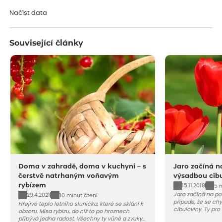
Načítám...
Načíst data
Související články
Doma v zahradě, doma v kuchyni – s
Jaro začíná n
čerstvě natrhaným voňavým
výsadbou cibu
rybízem
15.11.2018
5 
Jaro začíná na po
29.4.2021
10 minut čtení
případě, že se chy
Hřejivé teplo letního sluníčka, které se sklání k
cibuloviny. Ty pro
obzoru. Mísa rybízu, do níž to po hroznech
projít fází chladu
přibývá jedna radost. Všechny ty vůně a zvuky