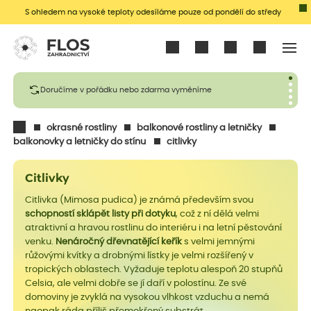
S ohledem na vysoké teploty odesíláme pouze od pondělí do středy
Přihlásit se
Doručíme v pořádku nebo zdarma vyměníme
okrasné rostliny
balkonové rostliny a letničky
balkonovky a letničky do stínu
citlivky
Citlivky
Citlivka (Mimosa pudica) je známá především svou
schopností sklápět listy při dotyku
, což z ní dělá velmi
atraktivní a hravou rostlinu do interiéru i na letní pěstování
venku.
Nenáročný dřevnatějící keřík
s velmi jemnými
růžovými kvítky a drobnými lístky je velmi rozšířený v
tropických oblastech. Vyžaduje teplotu alespoň 20 stupňů
Celsia, ale velmi dobře se jí daří v polostínu. Ze své
domoviny je zvyklá na vysokou vlhkost vzduchu a nemá