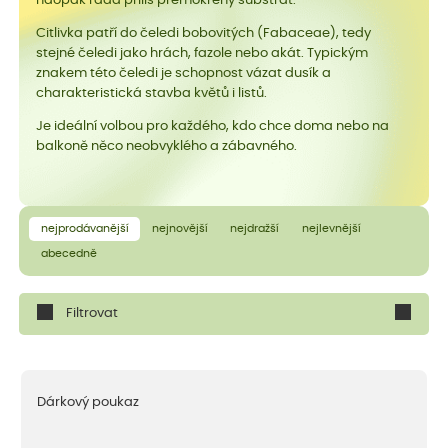
naopak ráda příliš přemokřený substrát.
Citlivka patří do čeledi bobovitých (Fabaceae), tedy
stejné čeledi jako hrách, fazole nebo akát. Typickým
znakem této čeledi je schopnost vázat dusík a
charakteristická stavba květů i listů.
Je ideální volbou pro každého, kdo chce doma nebo na
balkoně něco neobvyklého a zábavného.
nejprodávanější
nejnovější
nejdražší
nejlevnější
abecedně
Filtrovat
Dárkový poukaz