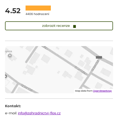
4.52
4406 hodnocení
zobrazit recenze
Lenka
ověřený nákup
dnes
Měla jsem pouze 1objednavku a zatím jsem spokojená se
sazenicemi
Miroslava
ověřený nákup
dnes
Rostliny byly v pořádku, dobře zabalené, celková spokojenost.
Dominika
ověřený nákup
před 1 dnem
Doporučuji :). Spokojenost, stromky v pěkném stavu. Jediné, co
Map data from
OpenStreetMap
my chybělo, bylo komunikování nedostupného zboží před
odesláním objednávky, objednali bychom obratem náhradu.
Děkujeme
Kontakt:
e-mail:
info@zahradnictvi-flos.cz