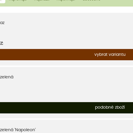
az
Kč
vybrat variantu
zelená
podobné zboží
zelená 'Napoleon'