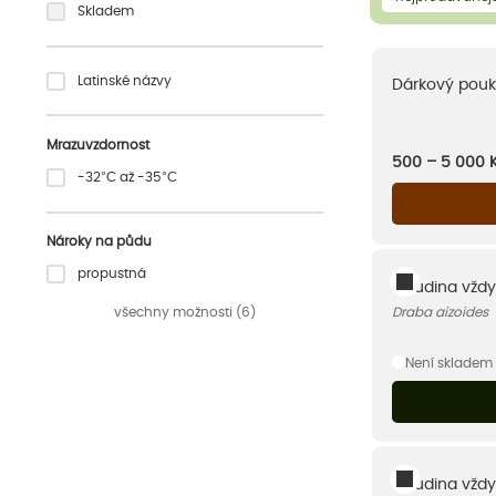
Skladem
Latinské názvy
Dárkový pouk
Mrazuvzdornost
500 – 5 000
-32°C až -35°C
Nároky na půdu
propustná
Chudina vždy
všechny možnosti (6)
Draba aizoides
Není skladem
Chudina vždy