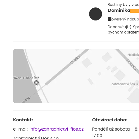
Rostliny byly v 
Dominika
ověřený nákup
Doporučuji :). S
bychom obratem
Kontakt:
Otevírací doba:
e-mail:
info@zahradnictvi-flos.cz
Pondělí až sobota - 8
17:00
Zahradnictví Flos s.r.o.