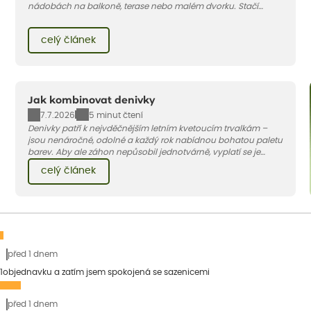
nádobách na balkoně, terase nebo malém dvorku. Stačí
vybrat vhodnou odrůdu, dostatečně velký květináč a dodržet
pár základních pravidel. V tomto článku vám poradíme, jak na
celý článek
to.
Jak kombinovat denivky
7.7.2026
5 minut čtení
Denivky patří k nejvděčnějším letním kvetoucím trvalkám –
jsou nenáročné, odolné a každý rok nabídnou bohatou paletu
barev. Aby ale záhon nepůsobil jednotvárně, vyplatí se je
doplnit vhodnými sousedy. V dnešním článku vám ukážeme, s
celý článek
jakými trvalkami a travinami denivky nejlépe ladí.
před 1 dnem
1objednavku a zatím jsem spokojená se sazenicemi
před 1 dnem