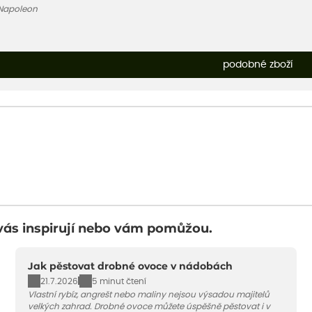
 Napoleon
podobné zboží
vás inspirují nebo vám pomůžou.
Jak pěstovat drobné ovoce v nádobách
21.7.2026
5 minut čtení
Vlastní rybíz, angrešt nebo maliny nejsou výsadou majitelů
velkých zahrad. Drobné ovoce můžete úspěšně pěstovat i v