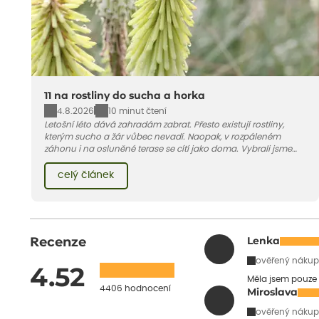
11 na rostliny do sucha a horka
4.8.2026
10 minut čtení
Letošní léto dává zahradám zabrat. Přesto existují rostliny,
kterým sucho a žár vůbec nevadí. Naopak, v rozpáleném
záhonu i na osluněné terase se cítí jako doma. Vybrali jsme
pro vás 11 tipů na odolné druhy, které zvládnou horké a suché
léto bez pravidelné zálivky. Pojďme se podívat, které to jsou.
celý článek
Recenze
Lenka
ověřený nákup
4.52
Měla jsem pouze 
4406 hodnocení
Miroslava
ověřený nákup