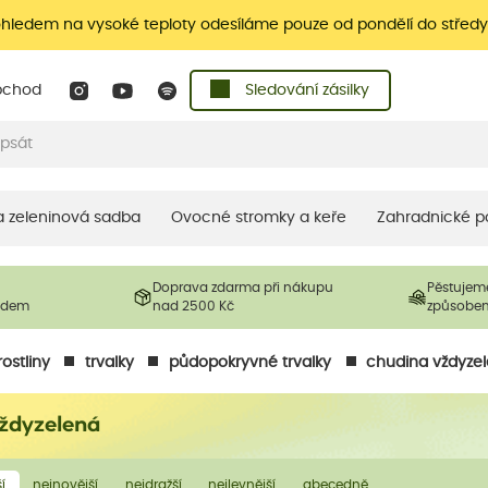
ohledem na vysoké teploty odesíláme pouze od pondělí do středy
bchod
Sledování zásilky
 a zeleninová sadba
Ovocné stromky a keře
Zahradnické p
Doprava zdarma při nákupu
Pěstujem
ladem
nad 2500 Kč
způsobe
ostliny
trvalky
půdopokryvné trvalky
chudina vždyze
ždyzelená
í
nejnovější
nejdražší
nejlevnější
abecedně