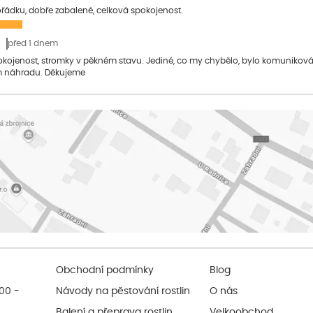
pořádku, dobře zabalené, celková spokojenost.
před 1 dnem
pokojenost, stromky v pěkném stavu. Jediné, co my chybělo, bylo komuniko
 náhradu. Děkujeme
Obchodní podmínky
Blog
:00 -
Návody na pěstování rostlin
O nás
Balení a přeprava rostlin
Velkoobchod