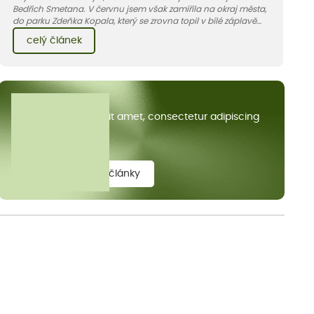
Bedřich Smetana. V červnu jsem však zamířila na okraj města,
do parku Zdeňka Kopala, který se zrovna topil v bílé záplavě
kvetoucích kopretin. Fotky řeknou víc než slova, přidávám k
celý článek
nim pár řádků o tom, jak tento jedinečný kus krajiny vznikl.
Všechny články
Lorem ipsum dolor sit amet, consectetur adipiscing
elit.
zobrazit všechny články