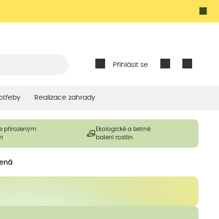
Přihlásit se
otřeby
Realizace zahrady
e přirozeným
Ekologické a šetrné
m
balení rostlin
lená