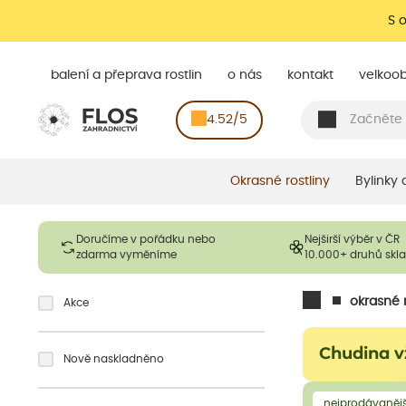
S 
balení a přeprava rostlin
o nás
kontakt
velkoo
4.52/5
Okrasné rostliny
Bylinky
Doručíme v pořádku nebo
Nejširší výběr v ČR
zdarma vyměníme
10.000+ druhů sk
okrasné r
Akce
Chudina v
Nově naskladněno
nejprodávanějš