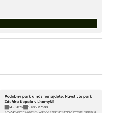
Podobný park u nás nenajdete. Navštivte park
Zdeňka Kopala v Litomyšli
14.7.2026
5 minut čtení
Když se řekne Litomyšl, většině z nás se vybaví krásný zámek a