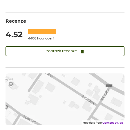
Recenze
4.52
4406 hodnocení
zobrazit recenze
Lenka
ověřený nákup
před 1 dnem
Měla jsem pouze 1objednavku a zatím jsem spokojená se
sazenicemi
Miroslava
ověřený nákup
před 1 dnem
Rostliny byly v pořádku, dobře zabalené, celková spokojenost.
Dominika
ověřený nákup
před 1 dnem
Doporučuji :). Spokojenost, stromky v pěkném stavu. Jediné, co
Map data from
OpenStreetMap
my chybělo, bylo komunikování nedostupného zboží před
odesláním objednávky, objednali bychom obratem náhradu.