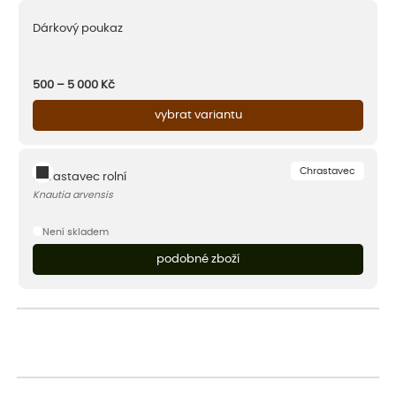
Dárkový poukaz
500 – 5 000
Kč
vybrat variantu
Chrastavec
Chrastavec rolní
Knautia arvensis
Není skladem
podobné zboží