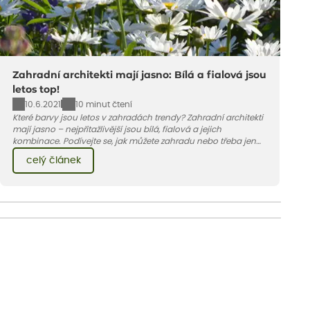
Zahradní architekti mají jasno: Bílá a fialová jsou
letos top!
10.6.2021
10 minut čtení
Které barvy jsou letos v zahradách trendy? Zahradní architekti
mají jasno – nejpřitažlivější jsou bílá, fialová a jejich
kombinace. Podívejte se, jak můžete zahradu nebo třeba jen
jeden záhon, terasu či balkon do bílo-fialových tónů
celý článek
obléknout i vy.