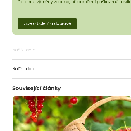
Garance výměny zdarma, při doručení poškozené rostlin
více o balení a dopravě
Načíst data
Načíst data
Související články