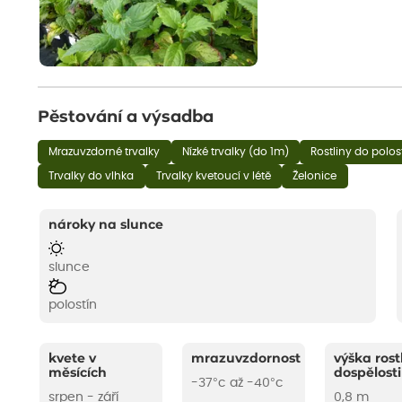
Pěstování a výsadba
Mrazuvzdorné trvalky
Nízké trvalky (do 1m)
Rostliny do polos
Trvalky do vlhka
Trvalky kvetoucí v létě
Želonice
nároky na slunce
slunce
polostín
kvete v
mrazuvzdornost
výška rost
měsících
dospělosti
-37°c až -40°c
srpen - září
0,8 m