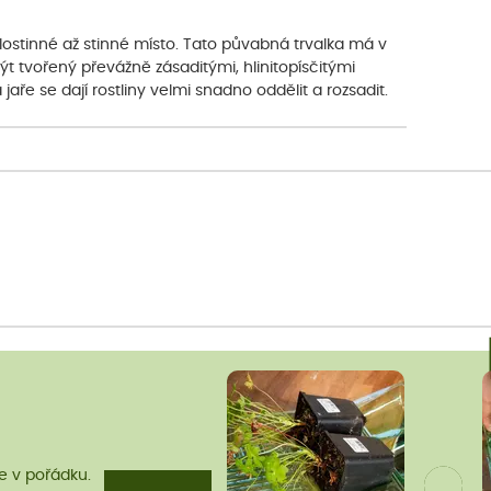
olostinné až stinné místo. Tato půvabná trvalka má v
ýt tvořený převážně zásaditými, hlinitopísčitými
 jaře se dají rostliny velmi snadno oddělit a rozsadit.
me v pořádku.