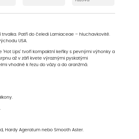
cí trvalka. Patří do čeledi Lamiaceae – hluchavkovité.
hovýchodu USA.
ce 'Hot Lips' tvoří kompaktní keříky s pevnými výhonky a
srpnu až v září kvete výraznými pyskatými
 velmi vhodné k řezu do vázy a do aranžmá.
lkony.
.
od, Hardy Ageratum nebo Smooth Aster.