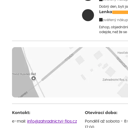
Dobrý den, byli j
Lenka
ověřený nákup
Eshop, objednání 
odejde, než že se
Kontakt:
Otevírací doba:
e-mail:
info@zahradnictvi-flos.cz
Pondělí až sobota - 8
17:00