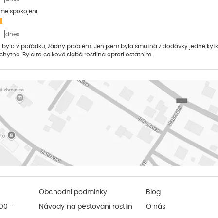
sme spokojeni
dnes
bylo v pořádku, žádný problém. Jen jsem byla smutná z dodávky jedné kytky, 
 chytne. Byla to celkově slabá rostlina oproti ostatním.
Obchodní podmínky
Blog
:00 -
Návody na pěstování rostlin
O nás