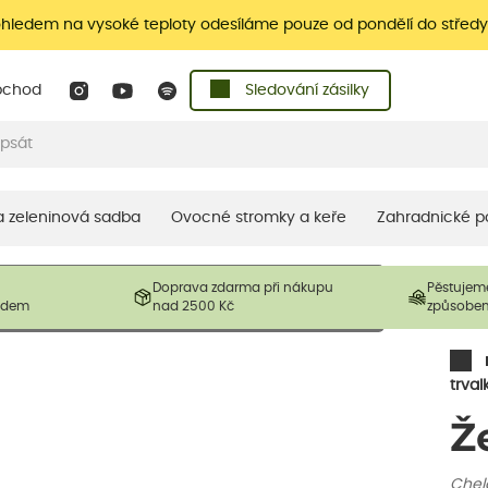
ohledem na vysoké teploty odesíláme pouze od pondělí do středy
bchod
Sledování zásilky
 a zeleninová sadba
Ovocné stromky a keře
Zahradnické p
 prodávané produkty. V závislosti na sezónnosti mohou být
Doprava zdarma při nákupu
Pěstujem
ostliny mohou být také sestřiženy níže, než je uvedená
ladem
nad 2500 Kč
způsobe
řil nový růst.
trval
Ž
Chelo