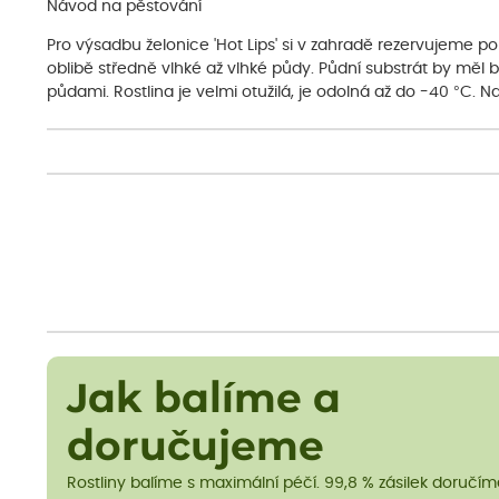
Návod na pěstování
Pro výsadbu želonice 'Hot Lips' si v zahradě rezervujeme p
oblibě středně vlhké až vlhké půdy. Půdní substrát by měl b
půdami. Rostlina je velmi otužilá, je odolná až do -40 °C. Na
Jak balíme a
doručujeme
Rostliny balíme s maximální péčí. 99,8 % zásilek doručí