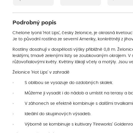
Podrobný popis
Chelone lyonii 'Hot Lips', česky želonice, je okrasná kvetou
Je to původní rostlina ze severní Ameriky, konkrétněji z ji
Rostliny dosahují v dospělosti výšky přibližně 0,8 m. Želoni
lesklými, tmavě zelenými listy se zoubkovaným okrajem. V 
růžovofialovými květy. Květiny lákají včely a motýly. Jsou
Želonice 'Hot Lips' v zahradě
· S oblibou se vysazuje do ozdobných skalek.
· Můžeme ji vysadit i do nádob a umístit na terasy a ba
· V záhonech se efektně kombinuje s dalšími trvalkami
· Ideální do skupinových výsadeb.
· Výborně se kombinuje s kultivary 'Fireworks' Goldenr