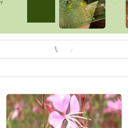
y.
Načítám...