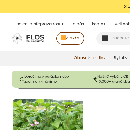
S 
balení a přeprava rostlin
o nás
kontakt
velkoo
4.52/5
Okrasné rostliny
Bylinky
Obrázky slouží pouze pro ilustrační účely a mají reprezentovat
Doručíme v pořádku nebo
Nejširší výběr v ČR
opadavé rostliny dodávány v dormantním stavu a bez listů. R
zdarma vyměníme
10.000+ druhů sk
výška, aby se podpo