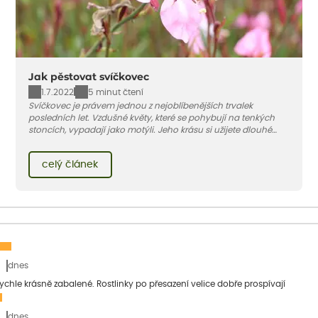
Jak pěstovat svíčkovec
1.7.2022
5 minut čtení
Svíčkovec je právem jednou z nejoblíbenějších trvalek
posledních let. Vzdušné květy, které se pohybují na tenkých
stoncích, vypadají jako motýli. Jeho krásu si užijete dlouhé
měsíce, protože začíná kvést na začátku léta a kvete až do
podzimu. Vybírat si můžete z bílých, světle růžových až tmavě
celý článek
růžových kultivarů.
dnes
 rychle krásně zabalené. Rostlinky po přesazení velice dobře prospívají
dnes