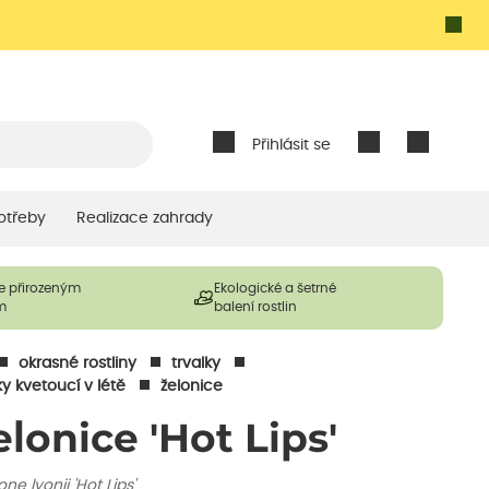
Přihlásit se
otřeby
Realizace zahrady
e přirozeným
Ekologické a šetrné
m
balení rostlin
okrasné rostliny
trvalky
ky kvetoucí v létě
želonice
elonice 'Hot Lips'
ne lyonii 'Hot Lips'