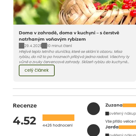
Doma v zahradě, doma v kuchyni – s čerstvě
natrhaným voňavým rybízem
29.4.2021
10 minut čtení
Hřejivé teplo letního sluníčka, které se sklání k obzoru. Mísa
rybízu, do níž to po hroznech přibývá jedna radost. Všechny ty
vůně a zvuky červencové zahrady. Sklizeň rybízu do kuchyně
vnese neuvěřitelný klid a radost. A taky trochu bezstarostnosti
celý článek
dětství při mlsání babiččina drobenkového koláče s rybízem.
Recenze
Zuzana
ověřený nákup
4.52
Vše přišlo velice
4426 hodnocení
Jarda
ověřený nákup