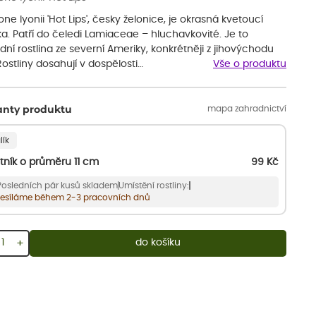
ne lyonii 'Hot Lips', česky želonice, je okrasná kvetoucí
ka. Patří do čeledi Lamiaceae – hluchavkovité. Je to
ní rostlina ze severní Ameriky, konkrétněji z jihovýchodu
ostliny dosahují v dospělosti…
Vše o produktu
mapa zahradnictví
anty produktu
lík
tník o průměru 11 cm
99
Kč
Posledních pár kusů skladem
Umístění rostliny:
esíláme během 2-3 pracovních dnů
+
do košíku