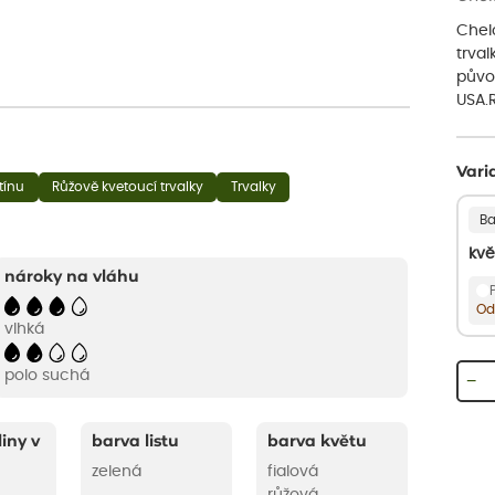
Chelo
trval
původ
USA.R
Vari
tínu
Růžově kvetoucí trvalky
Trvalky
Ba
kvě
nároky na vláhu
Od
vlhká
polo suchá
−
liny v
barva listu
barva květu
zelená
fialová
růžová