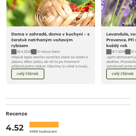
Doma v zahradě, doma v kuchyni – s
Levandule, vo
čerstvě natrhaným voňavým
Provence. Při
rybízem
každý rok
29.4.2021
18.7.2019
10 minut čtení
10 
Hřejivé teplo letního sluníčka, které se sklání k
Jejím domovem je
obzoru. Mísa rybízu, do níž to po hroznech
dodnes. Proslavila
přibývá jedna radost. Všechny ty vůně a zvuky
zamilovali jsme si 
červencové zahrady. Sklizeň rybízu do kuchyně
Evropy. Koneckonců, i Petr Hapka j
celý článek
celý článek
vnese neuvěřitelný klid a radost. A taky trochu
slavnou písničku 
bezstarostnosti dětství při mlsání babiččina
zpěvačky Hany Heg
drobenkového koláče s rybízem.
Recenze
4.52
4466 hodnocení