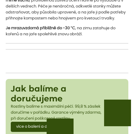
mírné sucho
, pravidelnou zálivku ocení hlavně po výsadbě a v
delších vedrech. Péče je nenáročná, odkvetlé stonky můžete
odstraňovat, aby působila upraveně, a na jaře ji podle potřeby
přihnojte kompostem nebo hnojivem pro kvetoucí trvalky.
Je mrazuvzdorná přibližně do -30 °C
, na zimu zatahuje do
kořenů a na jaře spolehlivě znovu obráží.
Jak balíme a
doručujeme
Rostliny balíme s maximální péčí. 99,8 % zásilek
doručíme v pořádku. Garance výměny zdarma,
při doručení poškozené rostliny.
více o balení a dopravě