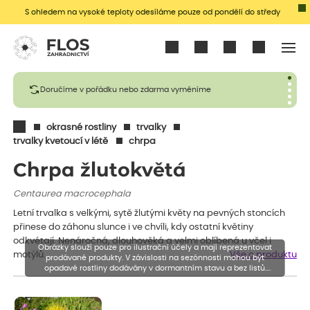
S ohledem na vysoké teploty odesíláme pouze od pondělí do středy
Přihlásit se
Doručíme v pořádku nebo zdarma vyměníme
okrasné rostliny
trvalky
trvalky kvetoucí v létě
chrpa
Chrpa žlutokvětá
Centaurea macrocephala
Letní trvalka s velkými, sytě žlutými květy na pevných stoncích
přinese do záhonu slunce i ve chvíli, kdy ostatní květiny
odkvétají. Nenáročná, dlouhověká a velmi oblíbená u včel i
Obrázky slouží pouze pro ilustrační účely a mají reprezentovat
motýlů.
Vše o produktu
prodávané produkty. V závislosti na sezónnosti mohou být
opadavé rostliny dodávány v dormantním stavu a bez listů.
Rostliny mohou být také sestřiženy níže, než je uvedená výška,
aby se podpořil nový růst.