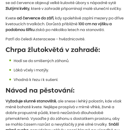
se od července objevují velké kulovité úbory s nápadně sytě
žlutými květy
, které v zahradě připomínají malé sluneční svíčky.
Kvete
od července do září
, kdy spolehlivě zaplní mezery po dříve
kvetoucích trvalkách. Dorůstá přibližně
100 cm na výšku a
podobnou šířku
získá po několika letech na stanovišti.
Patří do čeledi Asteraceae - hvězdnicovité.
Chrpa žlutokvětá v zahradě:
Hodí se do smíšených záhonů.
Láká včely i motýly.
Vhodná k řezu i k sušení.
Návod na pěstování:
Vyžaduje slunné stanoviště
, ale snese i lehký polostín, kde však
méně bohatě kvete. Nejlépe prospívá v mírně vlhké, živné a
dobře propustné půdě, která nezůstává dlouhodobě
přemokřená. Vysaďte ji do záhonu s dostatkem prostoru, aby
se mohla časem rozrůst a nevytlačily ji jiné silné trvalky.
Snáší