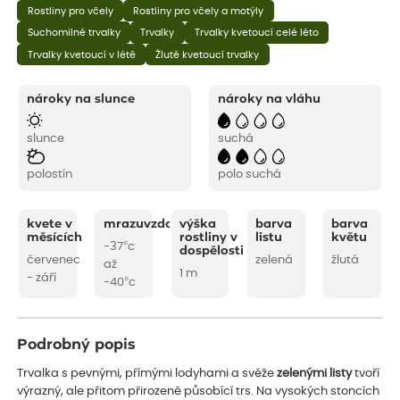
Rostliny pro včely
Rostliny pro včely a motýly
Suchomilné trvalky
Trvalky
Trvalky kvetoucí celé léto
Trvalky kvetoucí v létě
Žlutě kvetoucí trvalky
nároky na slunce
nároky na vláhu
slunce
suchá
polostín
polo suchá
kvete v
mrazuvzdornost
výška
barva
barva
měsících
rostliny v
listu
květu
-37°c
dospělosti
červenec
zelená
žlutá
až
1 m
- září
-40°c
Podrobný popis
Trvalka s pevnými, přímými lodyhami a svěže
zelenými listy
tvoří
výrazný, ale přitom přirozeně působící trs. Na vysokých stoncích