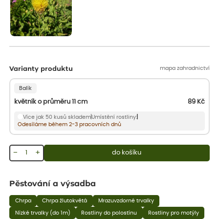
mapa zahradnictví
Varianty produktu
Balík
květník o průměru 11 cm
89
Kč
Více jak 50 kusů skladem
Umístění rostliny:
Odesíláme během 2-3 pracovních dnů
−
+
do košíku
Pěstování a výsadba
Chrpa
Chrpa žlutokvětá
Mrazuvzdorné trvalky
Nízké trvalky (do 1m)
Rostliny do polostínu
Rostliny pro motýly