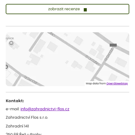
zobrazit recenze
Vladimíra
ověřený nákup
dnes
Vše v pořádku, jsem spokojena.
Iveta
ověřený nákup
dnes
Rostlina mi přišla v dobrém stavu, jsem spokojená.
Zuzana
ověřený nákup
dnes
Spokojenost s dodáním kvalitních rostlin
Map data from
OpenStreetMap
Kontakt:
e-mail:
info@zahradnictvi-flos.cz
Zahradnictví Flos s.r.o.
Zahradní 141
250 68 Řež u Prahy